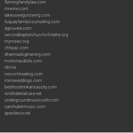
flemingfamilylaw.com
rnrwine.com
lakeoswegorowing.com
fuquayfamilycounseling.com
agouveia.com
secondbaptistchurchofolathe.org
mymseo.org
chhpac.com
dharmadogtraining.com
motionaudiotx.com
rttl.me
rescomheating.com
mimiweddings.com
besthostinnkansascity.com
smithdentalcare.net
undergroundmusiccafe.com
samhubermusic.com
apexfence.net