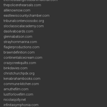
thepolicerehearsals.com
alliknownow.com
eastlewiscountychamber.com
tribunalcontenciosobc.org
sloclassicalacademy.com
dasilvaboards.com
glennabatson.com
strayhornmarina.com
flaglerproductions.com
brawndefinition.com
continentalicecream.com
crazycreekquilts.com
binkdavies.com
christchurchpdx.org
kenabrahambooks.com
commune-kitchen.com
amuthefilm.com
lustforlovefilm.com
nicolasjolly.net
infinitasymphonia.com