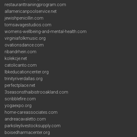
restauranttrainingprogram.com
allamericanpoolservice.net
jewishpenicillin.com
tomsavagestudios.com
womens-wellbeing-and-mental-health.com
virginiafolkmusic.org
ovationsdance.com
ribandrhein.com
kolekcje.net
catolicanto.com
lbkeducationcenter.org
trinityriverdallas.org
perfectplace.net
3seasonsthaibistrooakland.com
scribblefire.com
yogaexpo.org
home-careassociates.com
andreacavaletto.com
parksleylivestocksupply.com
boisedharmacenter.org