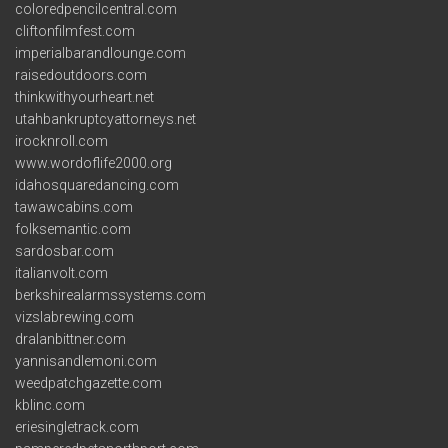
coloredpencilcentral.com
cliftonfilmfest.com
imperialbarandlounge.com
raisedoutdoors.com
thinkwithyourheart.net
utahbankruptcyattorneys.net
irocknroll.com
www.wordoflife2000.org
idahosquaredancing.com
tawawcabins.com
folksemantic.com
sardosbar.com
italianvolt.com
berkshirealarmssystems.com
vizslabrewing.com
dralanbittner.com
yannisandlemoni.com
weedpatchgazette.com
kblinc.com
eriesingletrack.com