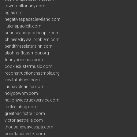
townofaltonany.com
pglax.org
negativespacecleveland.com
liuteriapaoletti.com
sunriseandgoodpeople.com
chinesedrywallproblem.com
bendthreesistersinn.com
stjohns-flossmoor.org
funnyboneusa.com
cookiedustermusic.com
reconstructionensemble.org
kavitafabrics.com
luchavolcanica.com
holycownm.com
nationwidetruckservice.com
turtleclubpg.com
greatpacifictour.com
victoriaestrella.com
thousandwavesspa.com
courtlandcenter.com