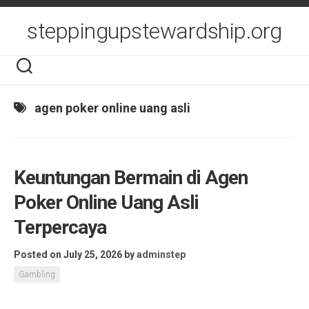
Skip
to
steppingupstewardship.org
content
agen poker online uang asli
Keuntungan Bermain di Agen
Poker Online Uang Asli
Terpercaya
Posted on July 25, 2026
by
adminstep
Gambling