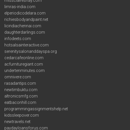
missclaireshay.com
limras-india.com
elperiodicodelara.com
richiesbodyandpaint.net
licindiachennai.com
daughterdarlings.com
infodeets.com
hotsalsainteractive.com
serenitysalonanddayspa.org
cedarcafeonline.com
acfurnituregiant.com
undertenminutes.com
omnivere.com
rasadantips.com
newtimbuktu.com
altronicsmfg.com
eatbaconhill.com
programmingassignmentshelp.net
kidssleepover.com
newtravels.net
paydayloansforus.com