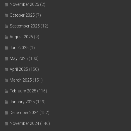
November 2025
(2)
October 2025
(7)
September 2025
(12)
August 2025
(9)
June 2025
(1)
May 2025
(100)
April 2025
(150)
March 2025
(151)
February 2025
(116)
January 2025
(149)
December 2024
(152)
November 2024
(146)