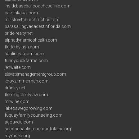
insidebaseballcoachesclinic.com
carsinkauai.com
millstreetchurchofchrist.org
parasailingvacadestinflorida.com
pride-realty.net
alphadynamicshealth.com
flutterbylash.com
hanlintearoom.com
funnyduckfarms.com
jenwaite.com
elevatemanagementgroup.com
leroyzimmerman.com
drfinley.net
flemingfamilylaw.com
rnrwine.com
lakeoswegorowing.com
fuquayfamilycounseling.com
agouveia.com
secondbaptistchurchofolathe.org
mymseo.org