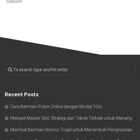
sukses!
Recent Posts
Cara Bermain Poker Online dengan Modal 10rb
Menjadi Master Slot: Strategi dan Teknik Terbaik untuk Menang
Manfaat Bermain Nomor Togel untuk Menambah Penghasilan