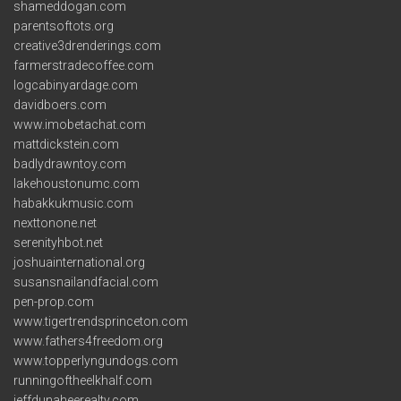
shameddogan.com
parentsoftots.org
creative3drenderings.com
farmerstradecoffee.com
logcabinyardage.com
davidboers.com
www.imobetachat.com
mattdickstein.com
badlydrawntoy.com
lakehoustonumc.com
habakkukmusic.com
nexttonone.net
serenityhbot.net
joshuainternational.org
susansnailandfacial.com
pen-prop.com
www.tigertrendsprinceton.com
www.fathers4freedom.org
www.topperlyngundogs.com
runningoftheelkhalf.com
jeffdunaheerealty.com