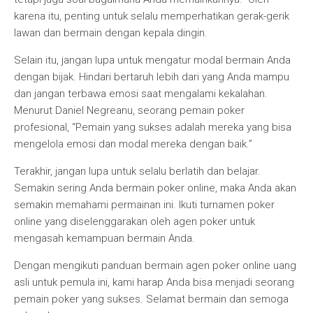
karena itu, penting untuk selalu memperhatikan gerak-gerik
lawan dan bermain dengan kepala dingin.
Selain itu, jangan lupa untuk mengatur modal bermain Anda
dengan bijak. Hindari bertaruh lebih dari yang Anda mampu
dan jangan terbawa emosi saat mengalami kekalahan.
Menurut Daniel Negreanu, seorang pemain poker
profesional, “Pemain yang sukses adalah mereka yang bisa
mengelola emosi dan modal mereka dengan baik.”
Terakhir, jangan lupa untuk selalu berlatih dan belajar.
Semakin sering Anda bermain poker online, maka Anda akan
semakin memahami permainan ini. Ikuti turnamen poker
online yang diselenggarakan oleh agen poker untuk
mengasah kemampuan bermain Anda.
Dengan mengikuti panduan bermain agen poker online uang
asli untuk pemula ini, kami harap Anda bisa menjadi seorang
pemain poker yang sukses. Selamat bermain dan semoga