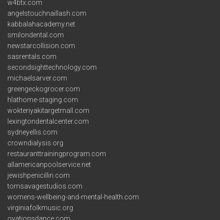
w4btx.com
angelstouchnaillash.com
kabbalahacademy.net
smilondental.com
newstarcollision.com
sasrentals.com
secondsighttechnology.com
michaelsarver.com
greengeckogrocer.com
hlathome-staging.com
wokteriyakitargetmall.com
lexingtondentalcenter.com
sydneyellis.com
crowndialysis.org
restauranttrainingprogram.com
allamericanpoolservice.net
jewishpenicillin.com
tomsavagestudios.com
womens-wellbeing-and-mental-health.com
virginiafolkmusic.org
ovationsdance.com