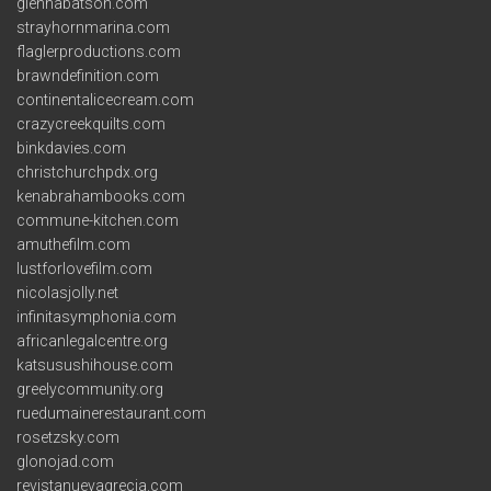
glennabatson.com
strayhornmarina.com
flaglerproductions.com
brawndefinition.com
continentalicecream.com
crazycreekquilts.com
binkdavies.com
christchurchpdx.org
kenabrahambooks.com
commune-kitchen.com
amuthefilm.com
lustforlovefilm.com
nicolasjolly.net
infinitasymphonia.com
africanlegalcentre.org
katsusushihouse.com
greelycommunity.org
ruedumainerestaurant.com
rosetzsky.com
glonojad.com
revistanuevagrecia.com