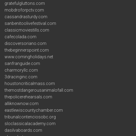
gratefulgluttons.com
mobdroforpctv.com
cassandrasturdy.com
sanbenitoolivefestival.com
classicmoviestills.com
cafecolada.com
discoversoriano.com
thebeginnerspoint.com
www.comingholidays.net
sanfranguide.com
charmoryllc.com
3dracinginc.com
houstoncriticalmass.com
themostdangerousanimalofall.com
thepolicerehearsals.com
alliknownow.com
eastlewiscountychamber.com
tribunalcontenciosobc.org
sloclassicalacademy.com
dasilvaboards.com