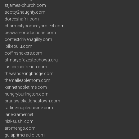
stjames-church.com
scotty2naughty.com
doreeshafrir.com
charmcitycomedyproject.com
beawareproductions.com
contextdrivenagility.com
ibikeoulu.com
coffinshakers.com
stmaryofczestochowa.org
justicejudifrench.com
thewanderingbridge.com
themalleablemom.com
kennethcoletime.com
hungryburlington.com
brunswickatlongstown.com
tartinemaplecuisine.com
janekramer.net
nizi-sushi.com
art-mengo.com
gaiaprimeradio.com