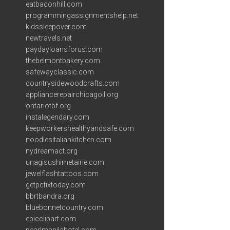
eatbaconhill.com
programmingassignmentshelp.net
kidssleepover.com
newtravels.net
paydayloansforus.com
thebelmontbakery.com
safewayclassic.com
countrysidewoodcrafts.com
appliancerepairchicagoil.org
ontariotbf.org
instalegendary.com
keepworkershealthyandsafe.com
noodlesitaliankitchen.com
nydreamact.org
unagisushimetairie.com
jewelflashtattoos.com
getpcfixtoday.com
bbrtbandra.org
bluebonnetcountry.com
epicclipart.com