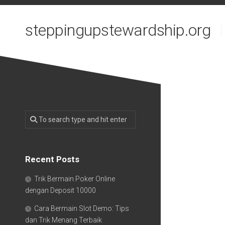
Skip
to
steppingupstewardship.org
content
Recent Posts
Trik Bermain Poker Online
dengan Deposit 10000
Cara Bermain Slot Demo: Tips
dan Trik Menang Terbaik