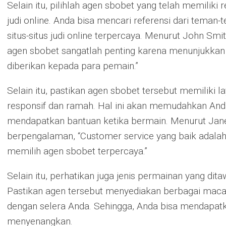
Selain itu, pilihlah agen sbobet yang telah memiliki
judi online. Anda bisa mencari referensi dari tema
situs-situs judi online terpercaya. Menurut John Smith
agen sbobet sangatlah penting karena menunjukkan
diberikan kepada para pemain.”
Selain itu, pastikan agen sbobet tersebut memiliki 
responsif dan ramah. Hal ini akan memudahkan An
mendapatkan bantuan ketika bermain. Menurut Jane
berpengalaman, “Customer service yang baik adalah 
memilih agen sbobet terpercaya.”
Selain itu, perhatikan juga jenis permainan yang dit
Pastikan agen tersebut menyediakan berbagai macam
dengan selera Anda. Sehingga, Anda bisa mendapat
menyenangkan.