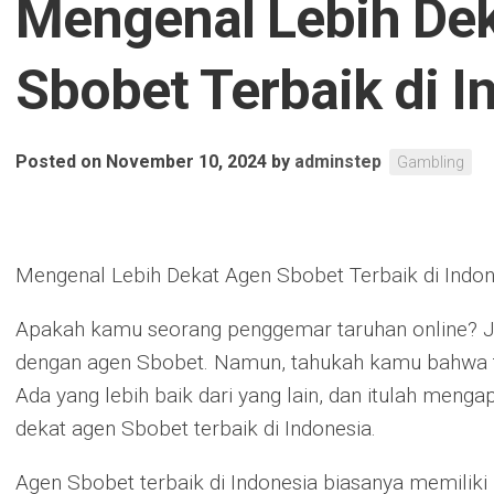
Mengenal Lebih De
Sbobet Terbaik di I
Posted on November 10, 2024
by
adminstep
Gambling
Mengenal Lebih Dekat Agen Sbobet Terbaik di Indon
Apakah kamu seorang penggemar taruhan online? Jika
dengan agen Sbobet. Namun, tahukah kamu bahwa 
Ada yang lebih baik dari yang lain, dan itulah meng
dekat agen Sbobet terbaik di Indonesia.
Agen Sbobet terbaik di Indonesia biasanya memilik