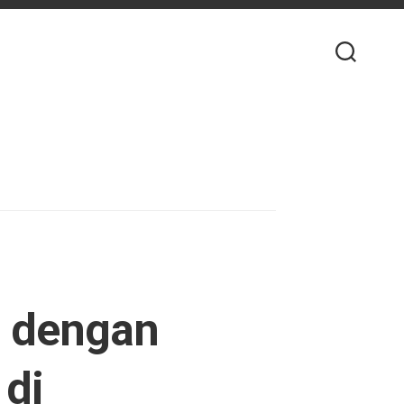
 dengan
di