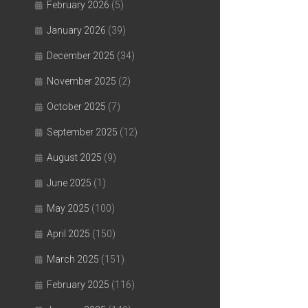
February 2026
(5)
January 2026
(39)
December 2025
(34)
November 2025
(2)
October 2025
(7)
September 2025
(12)
August 2025
(9)
June 2025
(1)
May 2025
(100)
April 2025
(150)
March 2025
(151)
February 2025
(116)