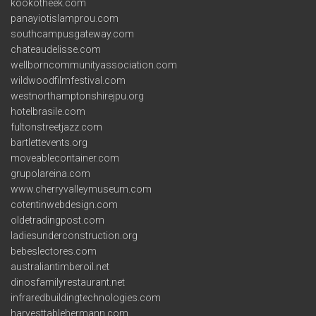
kookotheek.com
panayiotislamprou.com
southcampusgateway.com
chateaudelisse.com
wellborncommunityassociation.com
wildwoodfilmfestival.com
westnorthamptonshirejpu.org
hotelbrasile.com
fultonstreetjazz.com
bartlettevents.org
moveablecontainer.com
grupolareina.com
www.cherryvalleymuseum.com
cotentinwebdesign.com
oldetradingpost.com
ladiesunderconstruction.org
bebeslectores.com
australiantimberoil.net
dinosfamilyrestaurant.net
infraredbuildingtechnologies.com
harvesttablehermann.com