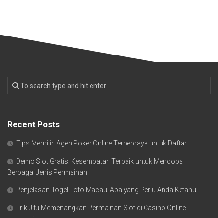
Recent Posts
Tips Memilih Agen Poker Online Terpercaya untuk Daftar
Demo Slot Gratis: Kesempatan Terbaik untuk Mencoba
Berbagai Jenis Permainan
Penjelasan Togel Toto Macau: Apa yang Perlu Anda Ketahui
Trik Jitu Memenangkan Permainan Slot di Casino Online