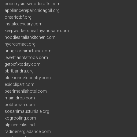
countrysidewoodcrafts.com
appliancerepairchicagoil.org
ontariotbf.org
instalegendary.com
keepworkershealthyandsafe.com
noodlesitaliankitchen.com
nydreamact.org
unagisushimetairie.com
jewelflashtattoos.com
getpcfixtoday.com
bbrtbandra.org
bluebonnetcountry.com
epicclipart.com
pearlmanilahotel.com
maintdrop.com
bobtoman.com
sosanimauxtunisie.org
kogroofing.com
alpinedentist.net
radioenergiadance.com