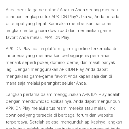
Anda pecinta game online? Apakah Anda sedang mencari
panduan lengkap untuk APK IDN Play? Jika ya, Anda berada
di tempat yang tepat! Kami akan memberikan panduan
lengkap tentang cara download dan memainkan game
favorit Anda melalui APK IDN Play.
APK IDN Play adalah platform gaming online terkemuka di
Indonesia yang menawarkan berbagai jenis permainan
menarik seperti poker, domino, ceme, dan masih banyak
lagi. Dengan menggunakan APK IDN Play, Anda dapat
mengakses game-game favorit Anda kapan saja dan di
mana saja melalui perangkat seluler Anda.
Langkah pertama dalam menggunakan APK IDN Play adalah
dengan mendownload aplikasinya. Anda dapat mengunduh
APK IDN Play melalui situs resmi mereka atau melalui link
download yang tersedia di berbagai forum dan website
terpercaya. Setelah selesai mengunduh aplikasinya, langkah