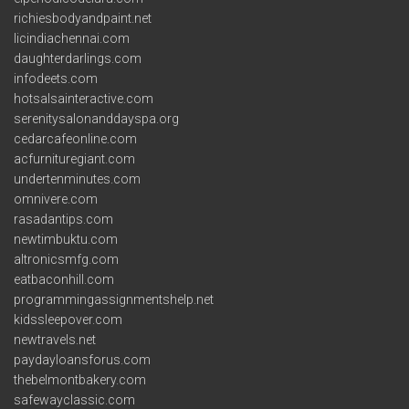
richiesbodyandpaint.net
licindiachennai.com
daughterdarlings.com
infodeets.com
hotsalsainteractive.com
serenitysalonanddayspa.org
cedarcafeonline.com
acfurnituregiant.com
undertenminutes.com
omnivere.com
rasadantips.com
newtimbuktu.com
altronicsmfg.com
eatbaconhill.com
programmingassignmentshelp.net
kidssleepover.com
newtravels.net
paydayloansforus.com
thebelmontbakery.com
safewayclassic.com