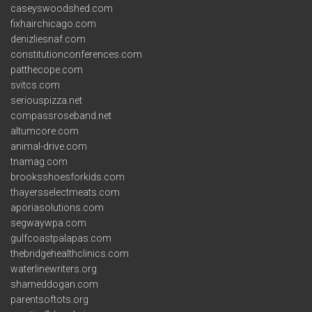
caseyswoodshed.com
fixhairchicago.com
denizliesnaf.com
constitutionconferences.com
patthecope.com
svitcs.com
seriouspizza.net
compassroseband.net
altumcore.com
animal-drive.com
tnamag.com
brooksshoesforkids.com
thayersselectmeats.com
aporiasolutions.com
segwaywpa.com
gulfcoastpalapas.com
thebridgehealthclinics.com
waterlinewriters.org
shameddogan.com
parentsoftots.org