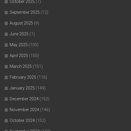
October 2025
(7)
September 2025
(12)
August 2025
(9)
June 2025
(1)
May 2025
(100)
April 2025
(150)
March 2025
(151)
February 2025
(116)
January 2025
(149)
December 2024
(152)
November 2024
(146)
October 2024
(152)