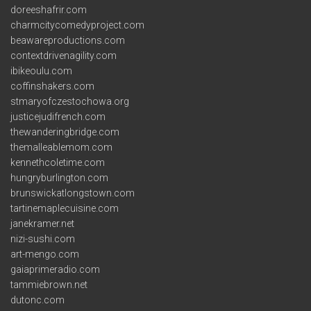
doreeshafrir.com
charmcitycomedyproject.com
beawareproductions.com
contextdrivenagility.com
ibikeoulu.com
coffinshakers.com
stmaryofczestochowa.org
justicejudifrench.com
thewanderingbridge.com
themalleablemom.com
kennethcoletime.com
hungryburlington.com
brunswickatlongstown.com
tartinemaplecuisine.com
janekramer.net
nizi-sushi.com
art-mengo.com
gaiaprimeradio.com
tammiebrown.net
dutonc.com