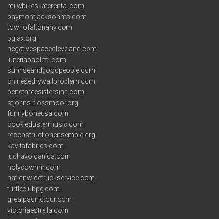
milwbikeskaterental.com
baymontjacksonms.com
townofaltonany.com
pglax.org
negativespacecleveland.com
liuteriapaoletti.com
sunriseandgoodpeople.com
chinesedrywallproblem.com
bendthreesistersinn.com
stjohns-flossmoor.org
funnyboneusa.com
cookiedustermusic.com
reconstructionensemble.org
kavitafabrics.com
luchavolcanica.com
holycownm.com
nationwidetruckservice.com
turtleclubpg.com
greatpacifictour.com
victoriaestrella.com