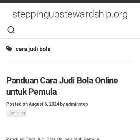
Skip
to
steppingupstewardship.org
content
cara judi bola
Panduan Cara Judi Bola Online
untuk Pemula
Posted on August 6, 2024
by
adminstep
Gambling
Panduan Cara Judi Bola Online untuk Pemula