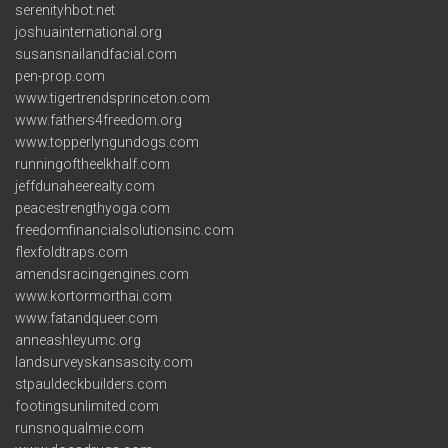
serenityhbot.net
joshuainternational.org
susansnailandfacial.com
pen-prop.com
www.tigertrendsprinceton.com
www.fathers4freedom.org
www.topperlyngundogs.com
runningoftheelkhalf.com
jeffdunaheerealty.com
peacestrengthyoga.com
freedomfinancialsolutionsinc.com
flexfoldtraps.com
amendsracingengines.com
www.kortormorthai.com
www.fatandqueer.com
anneashleyumc.org
landsurveyskansascity.com
stpauldeckbuilders.com
footingsunlimited.com
runsnoqualmie.com