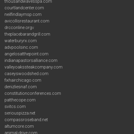
thousandwavesspa.com
courtlandcenter.com
neilfindlaymsp.com
avicollisrestaurant.com
drcconline.org
v
theplacebarandgrill.com
waterburyrx.com
advpoolsinc.com
angelosatthepoint.com
indianapastorsalliance.com
valleyoakssteakcompany.com
caseyswoodshed.com
fixhairchicago.com
denizliesnaf.com
constitutionconferences.com
patthecope.com
svitcs.com
seriouspizza.net
compassroseband.net
altumcore.com
animal-drive.com