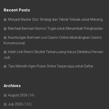
Recent Posts
Menjadi Master Slot: Strategi dan Teknik Terbaik untuk Menang
Manfaat Bermain Nomor Togel untuk Menambah Penghasilan
Keuntungan Bermain Live Casino Online dibandingkan Casino
Konvensional
Inilah Link Resmi Sbobet Terbaru yang Harus Diketahui Pemain
Judi
Tips Memilih Agen Poker Online Terpercaya untuk Daftar
Archives
August 2026
(34)
July 2026
(150)