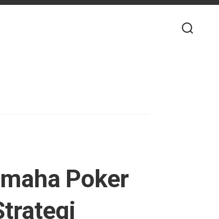
Omaha Poker
Strategi