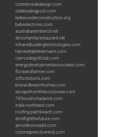
cotentinwebdesign.com
oldetradingpost.com
ladiesunderconstruction.org
bebeslectores.com
australiantimberoil.net
dinosfamilyrestaurant.net
infraredbuildingtechnologies.com
harvesttablehermann.com
carrosdegolfclub.com
energydevelopmentassociates.com
floraandfarmer.com
s3fsolutions.com
brevardbeachhomes.com
escapefromtheivorytower.com
743southchadwick.com
india-northeast.com
roofing-palmbeach.com
dontfightthefuture.com
arnoldhomesltd.com
coloredpencilcentral.com