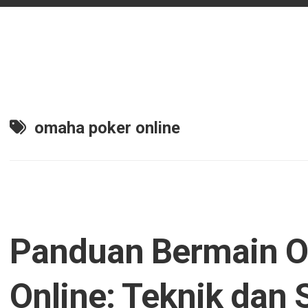
omaha poker online
Panduan Bermain 
Online: Teknik dan 