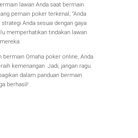
 bermain lawan Anda saat bermain
ang pemain poker terkenal, “Anda
strategi Anda sesuai dengan gaya
lalu memperhatikan tindakan lawan
mereka.
m bermain Omaha poker online, Anda
raih kemenangan. Jadi, jangan ragu
i bagikan dalam panduan bermain
a berhasil!