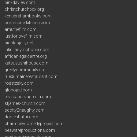
binkdavies.com
christchurchpdx.org
kenabrahambooks.com
commune-kitchen.com
amuthefilm.com
lustforlovefilm.com
nicolasjolly.net
infinitasymphonia.com
africanlegalcentre.org
katsusushihouse.com
greelycommunity.org
ruedumainerestaurant.com
rosetzsky.com
glonojad.com
revistanuevagrecia.com
stjames-church.com
scotty2naughty.com
doreeshafrir.com
charmcitycomedyproject.com
beawareproductions.com