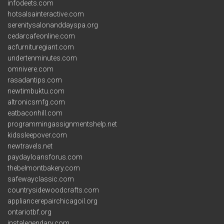
infodeets.com
hotsalsainteractive.com
serenitysalonanddayspa.org
cedarcafeonline.com
acfurnituregiant.com
undertenminutes.com
omnivere.com
rasadantips.com
newtimbuktu.com
altronicsmfg.com
eatbaconhill.com
programmingassignmentshelp.net
kidssleepover.com
newtravels.net
paydayloansforus.com
thebelmontbakery.com
safewayclassic.com
countrysidewoodcrafts.com
appliancerepairchicagoil.org
ontariotbf.org
instalegendary.com