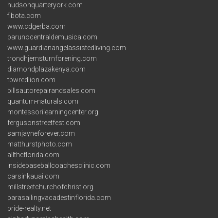
hudsonquarteryork.com
fibota.com
www.cdgerba.com
parunocentraldemusica.com
www.guardianangelassistedliving.com
trondhjemsturnforening.com
diamondplazakenya.com
tbwredlion.com
billsautorepairandsales.com
quantum-naturals.com
montessorilearningcenter.org
fergusonstreetfest.com
samjayneforever.com
matthurstphoto.com
alltheflorida.com
insidebaseballcoachesclinic.com
carsinkauai.com
millstreetchurchofchrist.org
parasailingvacadestinflorida.com
pride-realty.net