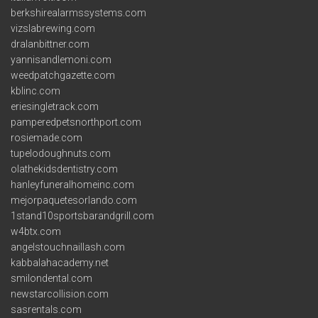
berkshirealarmssystems.com
vizslabrewing.com
dralanbittner.com
yannisandlemoni.com
weedpatchgazette.com
kblinc.com
eriesingletrack.com
pamperedpetsnorthport.com
rosiemade.com
tupelodoughnuts.com
olathekidsdentistry.com
hanleyfuneralhomeinc.com
mejorpaquetesorlando.com
1stand10sportsbarandgrill.com
w4btx.com
angelstouchnaillash.com
kabbalahacademy.net
smilondental.com
newstarcollision.com
sasrentals.com