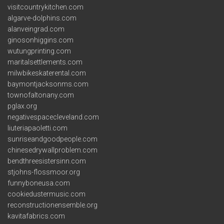
visitcountrykitchen.com
algarve-dolphins.com
alanveingrad.com
ginosonhiggins.com
wutungprinting.com
maritalsettlements.com
milwbikeskaterental.com
baymontjacksonms.com
townofaltonany.com
pglax.org
negativespacecleveland.com
liuteriapaoletti.com
sunriseandgoodpeople.com
chinesedrywallproblem.com
bendthreesistersinn.com
stjohns-flossmoor.org
funnyboneusa.com
cookiedustermusic.com
reconstructionensemble.org
kavitafabrics.com