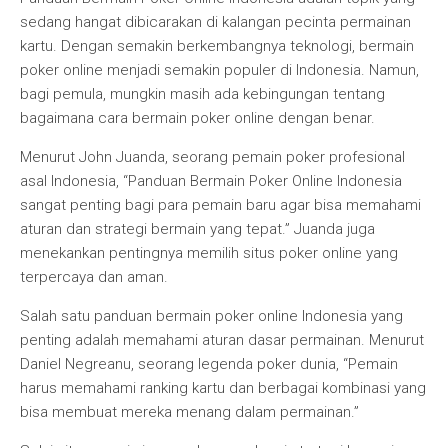
sedang hangat dibicarakan di kalangan pecinta permainan
kartu. Dengan semakin berkembangnya teknologi, bermain
poker online menjadi semakin populer di Indonesia. Namun,
bagi pemula, mungkin masih ada kebingungan tentang
bagaimana cara bermain poker online dengan benar.
Menurut John Juanda, seorang pemain poker profesional
asal Indonesia, “Panduan Bermain Poker Online Indonesia
sangat penting bagi para pemain baru agar bisa memahami
aturan dan strategi bermain yang tepat.” Juanda juga
menekankan pentingnya memilih situs poker online yang
terpercaya dan aman.
Salah satu panduan bermain poker online Indonesia yang
penting adalah memahami aturan dasar permainan. Menurut
Daniel Negreanu, seorang legenda poker dunia, “Pemain
harus memahami ranking kartu dan berbagai kombinasi yang
bisa membuat mereka menang dalam permainan.”