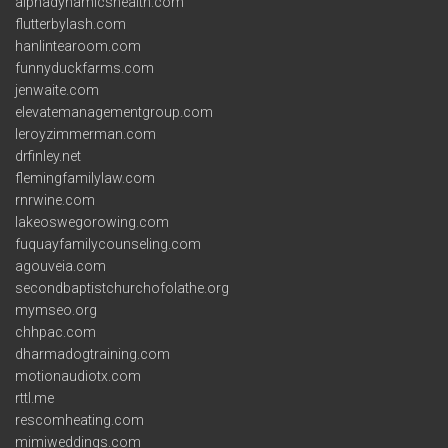
alphadynamicshealth.com
flutterbylash.com
hanlintearoom.com
funnyduckfarms.com
jenwaite.com
elevatemanagementgroup.com
leroyzimmerman.com
drfinley.net
flemingfamilylaw.com
rnrwine.com
lakeoswegorowing.com
fuquayfamilycounseling.com
agouveia.com
secondbaptistchurchofolathe.org
mymseo.org
chhpac.com
dharmadogtraining.com
motionaudiotx.com
rttl.me
rescomheating.com
mimiweddings.com