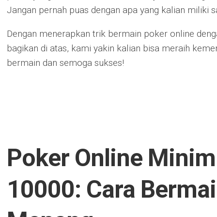
Jangan pernah puas dengan apa yang kalian miliki saa
Dengan menerapkan trik bermain poker online deng
bagikan di atas, kami yakin kalian bisa meraih ke
bermain dan semoga sukses!
Poker Online Mini
10000: Cara Bermai