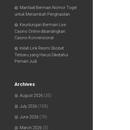
Manfaat Bermain Nomor Togel
untuk Menambah Penghasilan
Keuntungan Bermain Live
Casino Online dibandingkan
Casino Konvensional
Inilah Link Resmi Sbobet
Terbaru yang Harus Diketahui
Pemain Judi
Archives
August 2026
(35)
July 2026
(150)
June 2026
(70)
March 2026
(3)