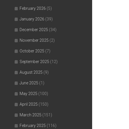
February 2026
(5)
January 2026
(39)
December 2025
(34)
November 2025
(2)
October 2025
(7)
September 2025
(12)
August 2025
(9)
June 2025
(1)
May 2025
(100)
April 2025
(150)
March 2025
(151)
February 2025
(116)