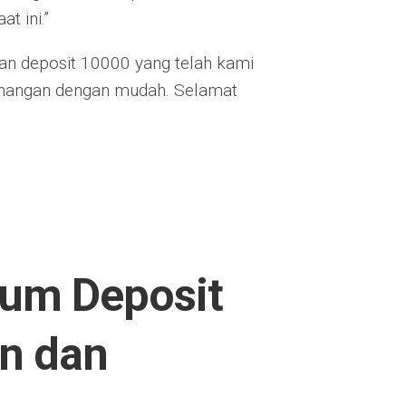
t ini.”
an deposit 10000 yang telah kami
menangan dengan mudah. Selamat
mum Deposit
n dan