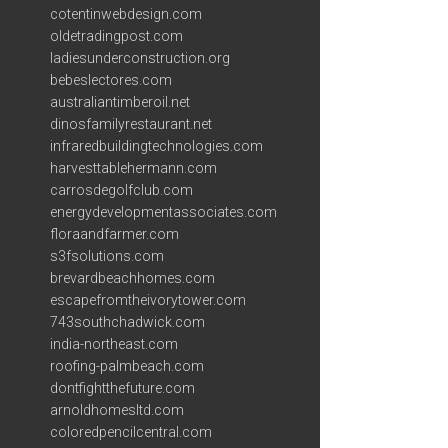
cotentinwebdesign.com
oldetradingpost.com
ladiesunderconstruction.org
bebeslectores.com
australiantimberoil.net
dinosfamilyrestaurant.net
infraredbuildingtechnologies.com
harvesttablehermann.com
carrosdegolfclub.com
energydevelopmentassociates.com
floraandfarmer.com
s3fsolutions.com
brevardbeachhomes.com
escapefromtheivorytower.com
743southchadwick.com
india-northeast.com
roofing-palmbeach.com
dontfightthefuture.com
arnoldhomesltd.com
coloredpencilcentral.com