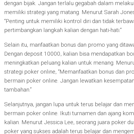
dengan bijak. Jangan terlalu gegabah dalam melakuk
memiliki strategi yang matang. Menurut Sarah Jone
“Penting untuk memiliki kontrol diri dan tidak terba
pertimbangkan langkah kalian dengan hati-hati.”
Selain itu, manfaatkan bonus dan promo yang ditawa
Dengan deposit 10000, kalian bisa mendapatkan bo
meningkatkan peluang kalian untuk menang. Menuru
strategi poker online, “Memanfaatkan bonus dan prom
bermain poker online. Jangan lewatkan kesempata
tambahan.”
Selanjutnya, jangan lupa untuk terus belajar dan 
bermain poker online. Ikuti turnamen dan ajang komp
kalian. Menurut Jessica Lee, seorang juara poker du
poker yang sukses adalah terus belajar dan meng