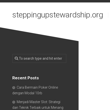
Skip
to
steppingupstewardship.org
content
Recent Posts
Cara Bermain Poker Online
dengan Modal 10rb
Menjadi Master Slot: Strategi
dan Teknik Terbaik untuk Menang