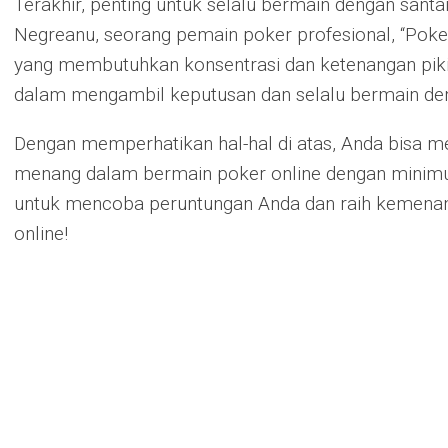
Terakhir, penting untuk selalu bermain dengan santa
Negreanu, seorang pemain poker profesional, “Poker
yang membutuhkan konsentrasi dan ketenangan pikir
dalam mengambil keputusan dan selalu bermain den
Dengan memperhatikan hal-hal di atas, Anda bisa m
menang dalam bermain poker online dengan minimum
untuk mencoba peruntungan Anda dan raih kemena
online!