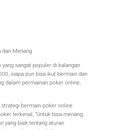
n dan Menang
 yang sangat populer di kalangan
0, siapa pun bisa ikut bermain dan
g dalam permainan poker online,
trategi bermain poker online.
oker terkenal, “Untuk bisa menang
 yang baik tentang aturan