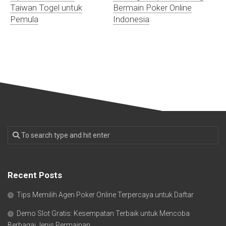
Taiwan Togel untuk
Bermain Poker Online
Pemula
Indonesia
Recent Posts
Tips Memilih Agen Poker Online Terpercaya untuk Daftar
Demo Slot Gratis: Kesempatan Terbaik untuk Mencoba
Berbagai Jenis Permainan