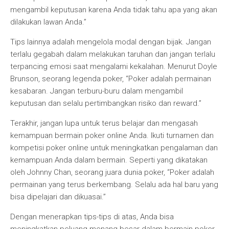
mengambil keputusan karena Anda tidak tahu apa yang akan
dilakukan lawan Anda.”
Tips lainnya adalah mengelola modal dengan bijak. Jangan
terlalu gegabah dalam melakukan taruhan dan jangan terlalu
terpancing emosi saat mengalami kekalahan. Menurut Doyle
Brunson, seorang legenda poker, “Poker adalah permainan
kesabaran. Jangan terburu-buru dalam mengambil
keputusan dan selalu pertimbangkan risiko dan reward.”
Terakhir, jangan lupa untuk terus belajar dan mengasah
kemampuan bermain poker online Anda. Ikuti turnamen dan
kompetisi poker online untuk meningkatkan pengalaman dan
kemampuan Anda dalam bermain. Seperti yang dikatakan
oleh Johnny Chan, seorang juara dunia poker, “Poker adalah
permainan yang terus berkembang. Selalu ada hal baru yang
bisa dipelajari dan dikuasai.”
Dengan menerapkan tips-tips di atas, Anda bisa