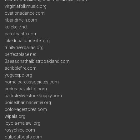
virginiafolkmusic.org
ovationsdance.com
ribandrhein.com
kolekcje.net
catolicanto.com
lbkeducationcenter.org
trinityriverdallas.org
perfectplace.net
3seasonsthaibistrooakland.com
scribblefire.com
yogaexpo.org
home-careassociates.com
andreacavaletto.com
parksleylivestocksupply.com
boisedharmacenter.org
color-agestores.com
wipala.org
loyola-malawi.org
rosychicc.com
outpostboats.com