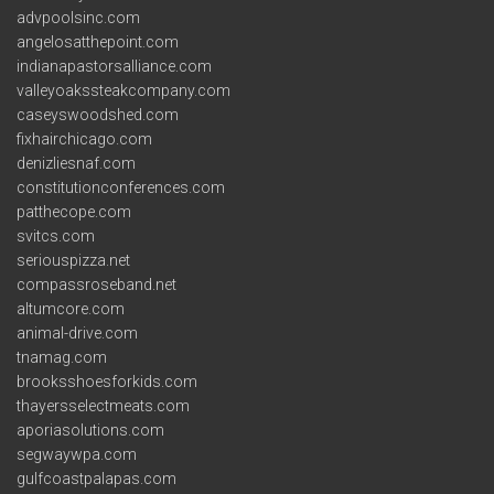
advpoolsinc.com
angelosatthepoint.com
indianapastorsalliance.com
valleyoakssteakcompany.com
caseyswoodshed.com
fixhairchicago.com
denizliesnaf.com
constitutionconferences.com
patthecope.com
svitcs.com
seriouspizza.net
compassroseband.net
altumcore.com
animal-drive.com
tnamag.com
brooksshoesforkids.com
thayersselectmeats.com
aporiasolutions.com
segwaywpa.com
gulfcoastpalapas.com