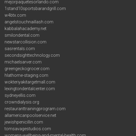
mejorpaquetesorlando.com
1stand10sportsbarandgrill.com
w4btx.com
angelstouchnaillash.com
kabbalahacademy.net
smilondental.com
newstarcollision.com
sasrentals.com
secondsighttechnology.com
michaelsarver.com
greengeckogrocer.com
hlathome-staging.com
wokteriyakitargetmall.com
lexingtondentalcenter.com
sydneyellis.com
crowndialysis.org
restauranttrainingprogram.com
allamericanpoolservice.net
jewishpenicillin.com
tomsavagestudios.com
womens-wellbeing-and-mental-health.com