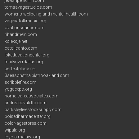
jewishpenicillin.com
tomsavagestudios.com
womens-wellbeing-and-mental-health.com
virginiafolkmusic.org
ovationsdance.com
ribandrhein.com
kolekcje.net
catolicanto.com
lbkeducationcenter.org
trinityriverdallas.org
perfectplace.net
3seasonsthaibistrooakland.com
scribblefire.com
yogaexpo.org
home-careassociates.com
andreacavaletto.com
parksleylivestocksupply.com
boisedharmacenter.org
color-agestores.com
wipala.org
loyola-malawi.org