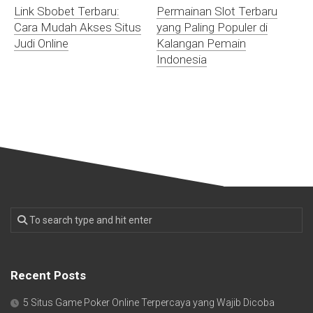
Link Sbobet Terbaru:
Permainan Slot Terbaru
Cara Mudah Akses Situs
yang Paling Populer di
Judi Online
Kalangan Pemain
Indonesia
Recent Posts
5 Situs Game Poker Online Terpercaya yang Wajib Dicoba