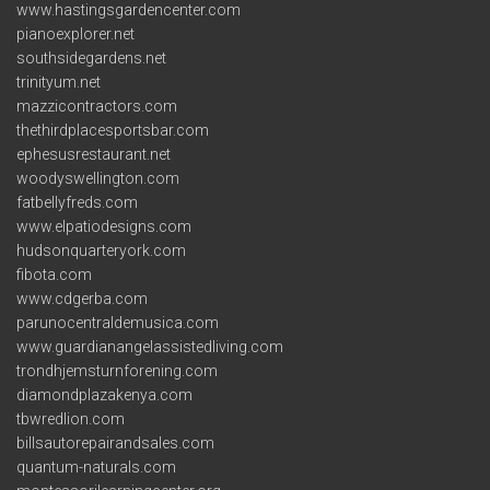
www.hastingsgardencenter.com
pianoexplorer.net
southsidegardens.net
trinityum.net
mazzicontractors.com
thethirdplacesportsbar.com
ephesusrestaurant.net
woodyswellington.com
fatbellyfreds.com
www.elpatiodesigns.com
hudsonquarteryork.com
fibota.com
www.cdgerba.com
parunocentraldemusica.com
www.guardianangelassistedliving.com
trondhjemsturnforening.com
diamondplazakenya.com
tbwredlion.com
billsautorepairandsales.com
quantum-naturals.com