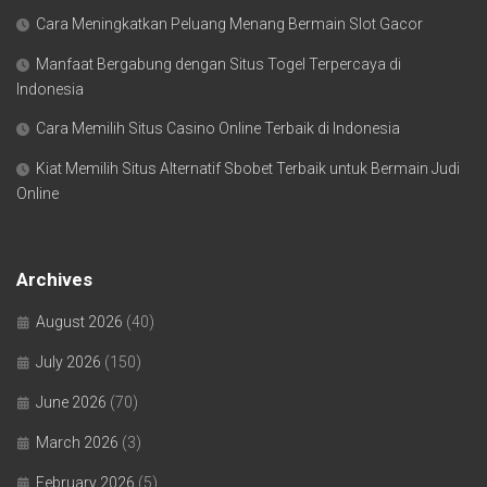
Cara Meningkatkan Peluang Menang Bermain Slot Gacor
Manfaat Bergabung dengan Situs Togel Terpercaya di
Indonesia
Cara Memilih Situs Casino Online Terbaik di Indonesia
Kiat Memilih Situs Alternatif Sbobet Terbaik untuk Bermain Judi
Online
Archives
August 2026
(40)
July 2026
(150)
June 2026
(70)
March 2026
(3)
February 2026
(5)