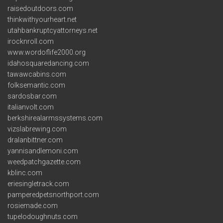
raisedoutdoors.com
thinkwithyourheart.net
utahbankruptcyattorneys.net
irocknroll.com
www.wordoflife2000.org
idahosquaredancing.com
tawawcabins.com
folksemantic.com
sardosbar.com
italianvolt.com
berkshirealarmssystems.com
vizslabrewing.com
dralanbittner.com
yannisandlemoni.com
weedpatchgazette.com
kblinc.com
eriesingletrack.com
pamperedpetsnorthport.com
rosiemade.com
tupelodoughnuts.com