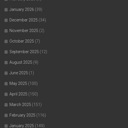
January 2026
(39)
December 2025
(34)
November 2025
(2)
October 2025
(7)
September 2025
(12)
August 2025
(9)
June 2025
(1)
May 2025
(100)
April 2025
(150)
March 2025
(151)
February 2025
(116)
January 2025
(149)