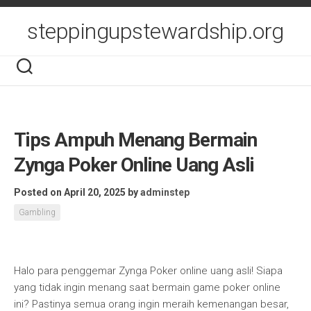
Skip
to
steppingupstewardship.org
content
Tips Ampuh Menang Bermain
Zynga Poker Online Uang Asli
Posted on April 20, 2025
by
adminstep
Gambling
Halo para penggemar Zynga Poker online uang asli! Siapa
yang tidak ingin menang saat bermain game poker online
ini? Pastinya semua orang ingin meraih kemenangan besar,