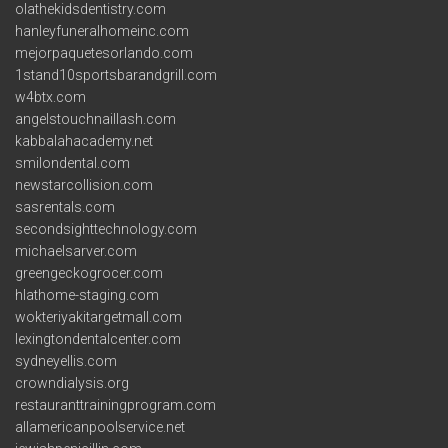
olathekidsdentistry.com
hanleyfuneralhomeinc.com
mejorpaquetesorlando.com
1stand10sportsbarandgrill.com
w4btx.com
angelstouchnaillash.com
kabbalahacademy.net
smilondental.com
newstarcollision.com
sasrentals.com
secondsighttechnology.com
michaelsarver.com
greengeckogrocer.com
hlathome-staging.com
wokteriyakitargetmall.com
lexingtondentalcenter.com
sydneyellis.com
crowndialysis.org
restauranttrainingprogram.com
allamericanpoolservice.net