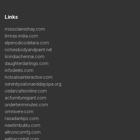
Links
missclaireshay.com
limras-india.com
elperiodicodelara.com
richiesbodyandpaint.net
licindiachennai.com
daughterdarlings.com
infodeets.com
hotsalsainteractive.com
serenitysalonanddayspa.org
cedarcafeonline.com
acfurnituregiant.com
undertenminutes.com
omnivere.com
rasadantips.com
newtimbuktu.com
altronicsmfg.com
eatbaconhill.com