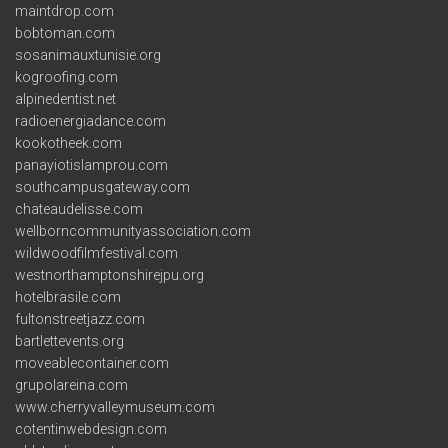
maintdrop.com
bobtoman.com
sosanimauxtunisie.org
kogroofing.com
alpinedentist.net
radioenergiadance.com
kookotheek.com
panayiotislamprou.com
southcampusgateway.com
chateaudelisse.com
wellborncommunityassociation.com
wildwoodfilmfestival.com
westnorthamptonshirejpu.org
hotelbrasile.com
fultonstreetjazz.com
bartlettevents.org
moveablecontainer.com
grupolareina.com
www.cherryvalleymuseum.com
cotentinwebdesign.com