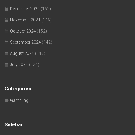
December 2024
(152)
November 2024
(146)
October 2024
(152)
September 2024
(142)
August 2024
(149)
July 2024
(124)
Categories
Gambling
Sidebar