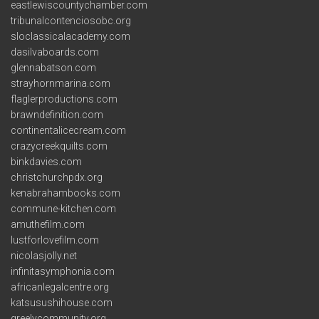
eastlewiscountychamber.com
tribunalcontenciosobc.org
sloclassicalacademy.com
dasilvaboards.com
glennabatson.com
strayhornmarina.com
flaglerproductions.com
brawndefinition.com
continentalicecream.com
crazycreekquilts.com
binkdavies.com
christchurchpdx.org
kenabrahambooks.com
commune-kitchen.com
amuthefilm.com
lustforlovefilm.com
nicolasjolly.net
infinitasymphonia.com
africanlegalcentre.org
katsusushihouse.com
greelycommunity.org