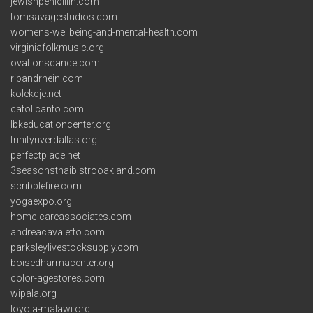
jewishpenicillin.com
tomsavagestudios.com
womens-wellbeing-and-mental-health.com
virginiafolkmusic.org
ovationsdance.com
ribandrhein.com
kolekcje.net
catolicanto.com
lbkeducationcenter.org
trinityriverdallas.org
perfectplace.net
3seasonsthaibistrooakland.com
scribblefire.com
yogaexpo.org
home-careassociates.com
andreacavaletto.com
parksleylivestocksupply.com
boisedharmacenter.org
color-agestores.com
wipala.org
loyola-malawi.org