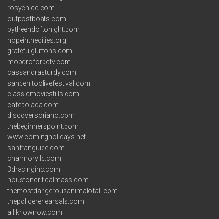
rosychicc.com
outpostboats.com
bytheendoftonight.com
hopeinthecities.org
gratefulgluttons.com
mobdroforpctv.com
cassandrasturdy.com
sanbenitoolivefestival.com
classicmoviestills.com
cafecolada.com
discoversoriano.com
thebeginnerspoint.com
www.comingholidays.net
sanfranguide.com
charmoryllc.com
3dracinginc.com
houstoncriticalmass.com
themostdangerousanimalofall.com
thepolicerehearsals.com
alliknownow.com