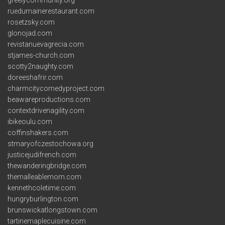
ruedumainerestaurant.com
rosetzsky.com
glonojad.com
revistanuevagrecia.com
stjames-church.com
scotty2naughty.com
doreeshafrir.com
charmcitycomedyproject.com
beawareproductions.com
contextdrivenagility.com
ibikeoulu.com
coffinshakers.com
stmaryofczestochowa.org
justicejudifrench.com
thewanderingbridge.com
themalleablemom.com
kennethcoletime.com
hungryburlington.com
brunswickatlongstown.com
tartinemaplecuisine.com