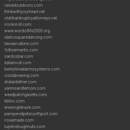
raisedoutdoors.com
thinkwithyourheart.net
utahbankruptcyattorneys.net
irocknroll.com
www.wordoflife2000.org
idahosquaredancing.com
tawawcabins.com
folksemantic.com
sardosbar.com
italianvolt.com
berkshirealarmssystems.com
vizslabrewing.com
dralanbittner.com
yannisandlemoni.com
weedpatchgazette.com
kblinc.com
eriesingletrack.com
pamperedpetsnorthport.com
rosiemade.com
tupelodoughnuts.com