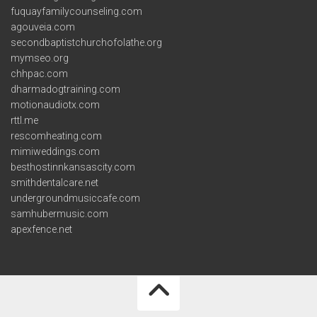
fuquayfamilycounseling.com
agouveia.com
secondbaptistchurchofolathe.org
mymseo.org
chhpac.com
dharmadogtraining.com
motionaudiotx.com
rttl.me
rescomheating.com
mimiweddings.com
besthostinnkansascity.com
smithdentalcare.net
undergroundmusiccafe.com
samhubermusic.com
apexfence.net