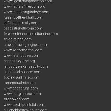
www.tigertrendsprinceton.com
www.fathers4freedom.org
www.topperlyngundogs.com
runningoftheelkhalf.com
jeffdunaheerealty.com
peacestrengthyoga.com
freedomfinancialsolutionsinc.com
flexfoldtraps.com
amendsracingengines.com
www.kortormorthai.com
www.fatandqueer.com
anneashleyumc.org
landsurveyskansascity.com
stpauldeckbuilders.com
footingsunlimited.com
runsnoqualmie.com
www.docsdrugs.com
www.margiesdiner.com
fdlchowder.com
www.needlepointsltd.com
bullandbirdsteakhouse.com