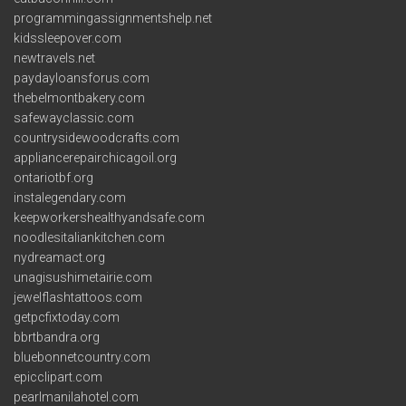
programmingassignmentshelp.net
kidssleepover.com
newtravels.net
paydayloansforus.com
thebelmontbakery.com
safewayclassic.com
countrysidewoodcrafts.com
appliancerepairchicagoil.org
ontariotbf.org
instalegendary.com
keepworkershealthyandsafe.com
noodlesitaliankitchen.com
nydreamact.org
unagisushimetairie.com
jewelflashtattoos.com
getpcfixtoday.com
bbrtbandra.org
bluebonnetcountry.com
epicclipart.com
pearlmanilahotel.com