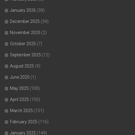
January 2026
(39)
December 2025
(34)
November 2025
(2)
October 2025
(7)
September 2025
(12)
August 2025
(9)
June 2025
(1)
May 2025
(100)
April 2025
(150)
March 2025
(151)
February 2025
(116)
January 2025
(149)