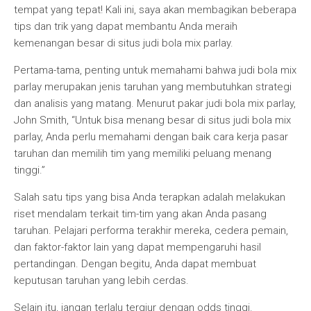
tempat yang tepat! Kali ini, saya akan membagikan beberapa
tips dan trik yang dapat membantu Anda meraih
kemenangan besar di situs judi bola mix parlay.
Pertama-tama, penting untuk memahami bahwa judi bola mix
parlay merupakan jenis taruhan yang membutuhkan strategi
dan analisis yang matang. Menurut pakar judi bola mix parlay,
John Smith, “Untuk bisa menang besar di situs judi bola mix
parlay, Anda perlu memahami dengan baik cara kerja pasar
taruhan dan memilih tim yang memiliki peluang menang
tinggi.”
Salah satu tips yang bisa Anda terapkan adalah melakukan
riset mendalam terkait tim-tim yang akan Anda pasang
taruhan. Pelajari performa terakhir mereka, cedera pemain,
dan faktor-faktor lain yang dapat mempengaruhi hasil
pertandingan. Dengan begitu, Anda dapat membuat
keputusan taruhan yang lebih cerdas.
Selain itu, jangan terlalu tergiur dengan odds tinggi.