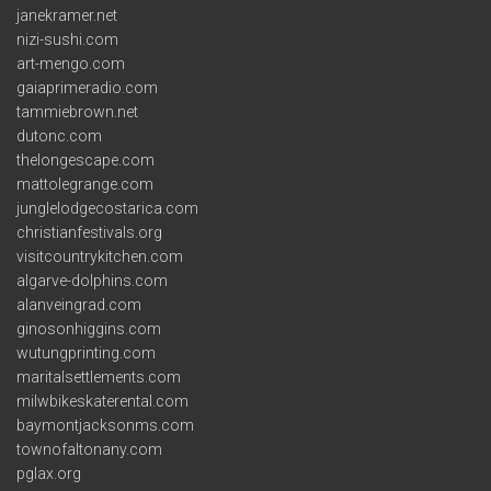
janekramer.net
nizi-sushi.com
art-mengo.com
gaiaprimeradio.com
tammiebrown.net
dutonc.com
thelongescape.com
mattolegrange.com
junglelodgecostarica.com
christianfestivals.org
visitcountrykitchen.com
algarve-dolphins.com
alanveingrad.com
ginosonhiggins.com
wutungprinting.com
maritalsettlements.com
milwbikeskaterental.com
baymontjacksonms.com
townofaltonany.com
pglax.org