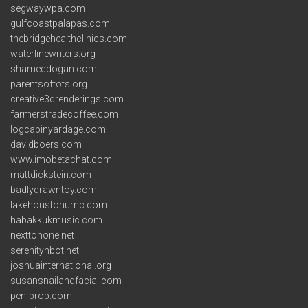
segwaywpa.com
gulfcoastpalapas.com
thebridgehealthclinics.com
waterlinewriters.org
shameddogan.com
parentsoftots.org
creative3drenderings.com
farmerstradecoffee.com
logcabinyardage.com
davidboers.com
www.imobetachat.com
mattdickstein.com
badlydrawntoy.com
lakehoustonumc.com
habakkukmusic.com
nexttonone.net
serenityhbot.net
joshuainternational.org
susansnailandfacial.com
pen-prop.com