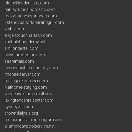
olathekidsdentistry.com
hanleyfuneralhomeinc.com
mejorpaquetesorlando.com
1stand10sportsbarandgrill.com
w4btx.com
angelstouchnaillash.com
kabbalahacademy.net
smilondental.com
newstarcollision.com
sasrentals.com
secondsighttechnology.com
michaelsarver.com
greengeckogrocer.com
hlathome-staging.com
wokteriyakitargetmall.com
lexingtondentalcenter.com
sydneyellis.com
crowndialysis.org
restauranttrainingprogram.com
allamericanpoolservice.net