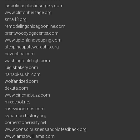
lascolinasplasticsurgery.com
www.cliftonheritage.org
sma43.org
remodelingchicagoonline.com
brentwoodyogacenter.com
www.tiptonlandscaping.com
steppingupstewardship.org
ccvoptica.com
washingtonlehigh.com
luigisbakery.com
hanabi-sushi.com
wolfandzed.com
dekuta.com
www.cinemabuzz.com
mixdepot.net
rosewoodmcs.com
sycamorehistory.org
cornerstonerealty.net
www.consciousnessandbiofeedback.org
www.iamzowilliams.com