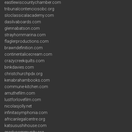
eastlewiscountychamber.com
tribunalcontenciosobc.org
sloclassicalacademy.com
dasilvaboards.com
glennabatson.com
strayhornmarina.com
flaglerproductions.com
brawndefinition.com
continentalicecream.com
crazycreekquilts.com
binkdavies.com
christchurchpdx.org
kenabrahambooks.com
commune-kitchen.com
amuthefilm.com
lustforlovefilm.com
nicolasjolly.net
infinitasymphonia.com
africanlegalcentre.org
katsusushihouse.com
greelycommunity.org