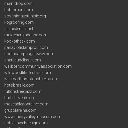
maintdrop.com
bobtoman.com
sosanimauxtunisie.org
kogroofing.com
alpinedentist.net
radioenergiadance.com
kookotheek.com
panayiotislamprou.com
southcampusgateway.com
chateaudelisse.com
wellborncommunityassociation.com
wildwoodfilmfestival.com
westnorthamptonshirejpu.org
hotelbrasile.com
fultonstreetjazz.com
bartlettevents.org
moveablecontainer.com
grupolareina.com
www.cherryvalleymuseum.com
cotentinwebdesign.com