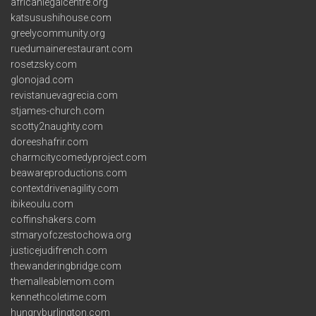
africanlegalcentre.org
katsusushihouse.com
greelycommunity.org
ruedumainerestaurant.com
rosetzsky.com
glonojad.com
revistanuevagrecia.com
stjames-church.com
scotty2naughty.com
doreeshafrir.com
charmcitycomedyproject.com
beawareproductions.com
contextdrivenagility.com
ibikeoulu.com
coffinshakers.com
stmaryofczestochowa.org
justicejudifrench.com
thewanderingbridge.com
themalleablemom.com
kennethcoletime.com
hungryburlington.com