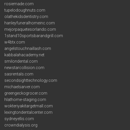
rosiemade.com
tupelodoughnuts.com
olathekidsdentistry.com
hanleyfuneralhomeinc.com
mejorpaquetesorlando.com
1stand10sportsbarandgrill.com
w4btx.com
angelstouchnaillash.com
kabbalahacademy.net
smilondental.com
newstarcollision.com
sasrentals.com
secondsighttechnology.com
michaelsarver.com
greengeckogrocer.com
hlathome-staging.com
wokteriyakitargetmall.com
lexingtondentalcenter.com
sydneyellis.com
crowndialysis.org