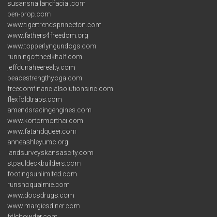
susansnailandfacial.com
pen-prop.com
www.tigertrendsprinceton.com
www.fathers4freedom.org
www.topperlyngundogs.com
runningoftheelkhalf.com
jeffdunaheerealty.com
peacestrengthyoga.com
freedomfinancialsolutionsinc.com
flexfoldtraps.com
amendsracingengines.com
www.kortormorthai.com
www.fatandqueer.com
anneashleyumc.org
landsurveyskansascity.com
stpauldeckbuilders.com
footingsunlimited.com
runsnoqualmie.com
www.docsdrugs.com
www.margiesdiner.com
fdlchowder.com