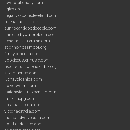
townofaltonany.com
pglax.org
negativespacecleveland.com
liuteriapaoletti.com
sunriseandgoodpeople.com
chinesedrywallproblem.com
bendthreesistersinn.com
stjohns-flossmoor.org
funnyboneusa.com
cookiedustermusic.com
reconstructionensemble.org
kavitafabrics.com
luchavolcanica.com
holycownm.com
nationwidetruckservice.com
turtleclubpg.com
greatpacifictour.com
victoriaestrella.com
thousandwavesspa.com
courtlandcenter.com