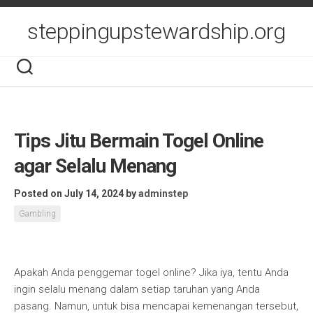
Skip
to
steppingupstewardship.org
content
Tips Jitu Bermain Togel Online
agar Selalu Menang
Posted on July 14, 2024
by
adminstep
Gambling
Apakah Anda penggemar togel online? Jika iya, tentu Anda
ingin selalu menang dalam setiap taruhan yang Anda
pasang. Namun, untuk bisa mencapai kemenangan tersebut,