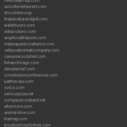
neilfindlaymsp.com
avicollisrestaurant.com
drcconline.org
v
theplacebarandgrill.com
waterburyrx.com
advpoolsinc.com
angelosatthepoint.com
indianapastorsalliance.com
valleyoakssteakcompany.com
caseyswoodshed.com
fixhairchicago.com
denizliesnaf.com
constitutionconferences.com
patthecope.com
svitcs.com
seriouspizza.net
compassroseband.net
altumcore.com
animal-drive.com
tnamag.com
brooksshoesforkids.com