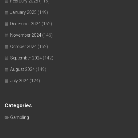
February 2025
(116)
January 2025
(149)
December 2024
(152)
November 2024
(146)
October 2024
(152)
September 2024
(142)
August 2024
(149)
July 2024
(124)
Categories
Gambling