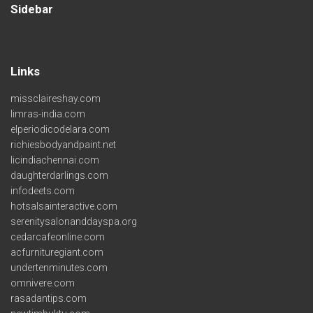
Sidebar
Links
missclaireshay.com
limras-india.com
elperiodicodelara.com
richiesbodyandpaint.net
licindiachennai.com
daughterdarlings.com
infodeets.com
hotsalsainteractive.com
serenitysalonanddayspa.org
cedarcafeonline.com
acfurnituregiant.com
undertenminutes.com
omnivere.com
rasadantips.com