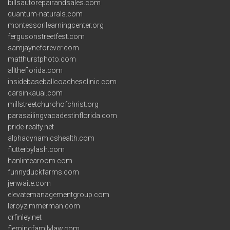
billsautorepairandsales.com
quantum-naturals.com
montessorilearningcenter.org
fergusonstreetfest.com
samjayneforever.com
matthurstphoto.com
alltheflorida.com
insidebaseballcoachesclinic.com
carsinkauai.com
millstreetchurchofchrist.org
parasailingvacadestinflorida.com
pride-realty.net
alphadynamicshealth.com
flutterbylash.com
hanlintearoom.com
funnyduckfarms.com
jenwaite.com
elevatemanagementgroup.com
leroyzimmerman.com
drfinley.net
flemingfamilylaw.com