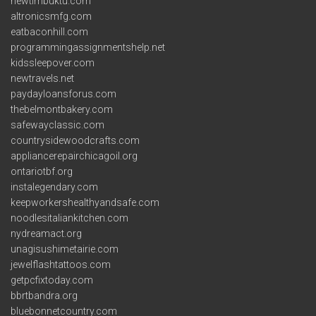
newtimbuktu.com
altronicsmfg.com
eatbaconhill.com
programmingassignmentshelp.net
kidssleepover.com
newtravels.net
paydayloansforus.com
thebelmontbakery.com
safewayclassic.com
countrysidewoodcrafts.com
appliancerepairchicagoil.org
ontariotbf.org
instalegendary.com
keepworkershealthyandsafe.com
noodlesitaliankitchen.com
nydreamact.org
unagisushimetairie.com
jewelflashtattoos.com
getpcfixtoday.com
bbrtbandra.org
bluebonnetcountry.com