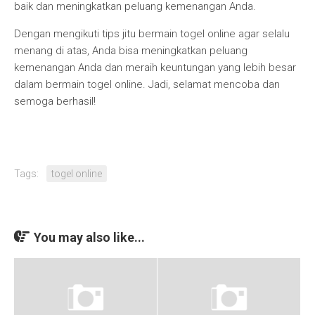
baik dan meningkatkan peluang kemenangan Anda.
Dengan mengikuti tips jitu bermain togel online agar selalu
menang di atas, Anda bisa meningkatkan peluang
kemenangan Anda dan meraih keuntungan yang lebih besar
dalam bermain togel online. Jadi, selamat mencoba dan
semoga berhasil!
Tags:
togel online
You may also like...