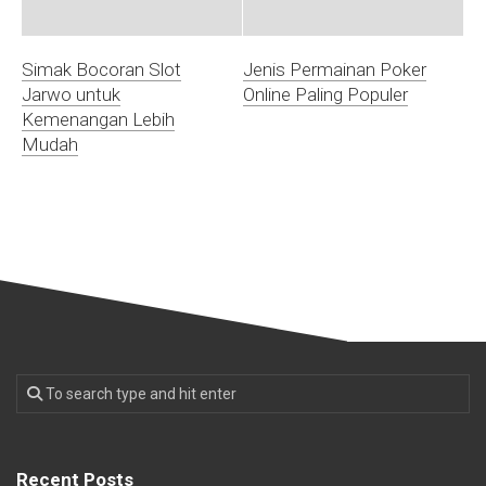
Simak Bocoran Slot
Jenis Permainan Poker
Jarwo untuk
Online Paling Populer
Kemenangan Lebih
Mudah
Recent Posts