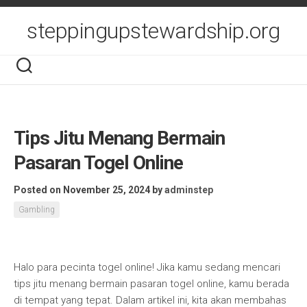
Skip
to
steppingupstewardship.org
content
Tips Jitu Menang Bermain
Pasaran Togel Online
Posted on November 25, 2024
by
adminstep
Gambling
Halo para pecinta togel online! Jika kamu sedang mencari
tips jitu menang bermain pasaran togel online, kamu berada
di tempat yang tepat. Dalam artikel ini, kita akan membahas