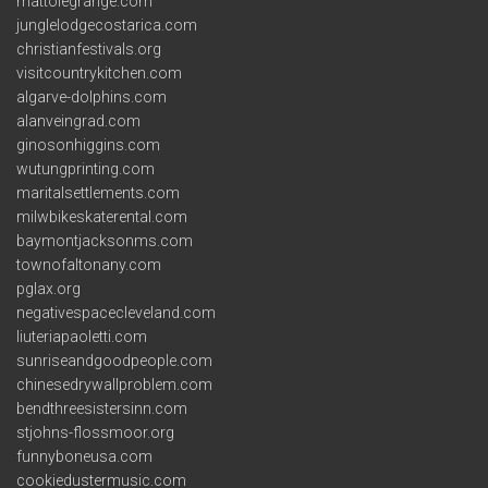
mattolegrange.com
junglelodgecostarica.com
christianfestivals.org
visitcountrykitchen.com
algarve-dolphins.com
alanveingrad.com
ginosonhiggins.com
wutungprinting.com
maritalsettlements.com
milwbikeskaterental.com
baymontjacksonms.com
townofaltonany.com
pglax.org
negativespacecleveland.com
liuteriapaoletti.com
sunriseandgoodpeople.com
chinesedrywallproblem.com
bendthreesistersinn.com
stjohns-flossmoor.org
funnyboneusa.com
cookiedustermusic.com