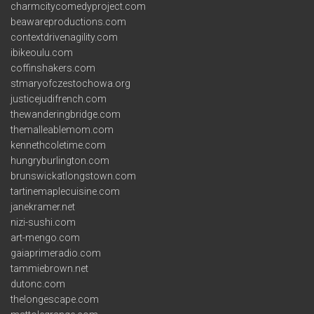
charmcitycomedyproject.com
beawareproductions.com
contextdrivenagility.com
ibikeoulu.com
coffinshakers.com
stmaryofczestochowa.org
justicejudifrench.com
thewanderingbridge.com
themalleablemom.com
kennethcoletime.com
hungryburlington.com
brunswickatlongstown.com
tartinemaplecuisine.com
janekramer.net
nizi-sushi.com
art-mengo.com
gaiaprimeradio.com
tammiebrown.net
dutonc.com
thelongescape.com