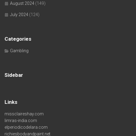
August 2024
(149)
July 2024
(124)
Categories
Gambling
Sidebar
Links
missclaireshay.com
limras-india.com
elperiodicodelara.com
richiesbodyandpaint.net