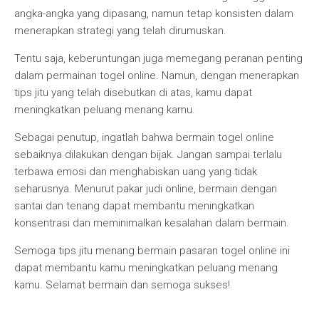
angka-angka yang dipasang, namun tetap konsisten dalam
menerapkan strategi yang telah dirumuskan.
Tentu saja, keberuntungan juga memegang peranan penting
dalam permainan togel online. Namun, dengan menerapkan
tips jitu yang telah disebutkan di atas, kamu dapat
meningkatkan peluang menang kamu.
Sebagai penutup, ingatlah bahwa bermain togel online
sebaiknya dilakukan dengan bijak. Jangan sampai terlalu
terbawa emosi dan menghabiskan uang yang tidak
seharusnya. Menurut pakar judi online, bermain dengan
santai dan tenang dapat membantu meningkatkan
konsentrasi dan meminimalkan kesalahan dalam bermain.
Semoga tips jitu menang bermain pasaran togel online ini
dapat membantu kamu meningkatkan peluang menang
kamu. Selamat bermain dan semoga sukses!