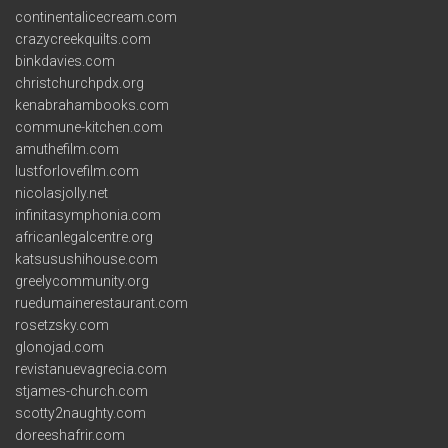
continentalicecream.com
crazycreekquilts.com
binkdavies.com
christchurchpdx.org
kenabrahambooks.com
commune-kitchen.com
amuthefilm.com
lustforlovefilm.com
nicolasjolly.net
infinitasymphonia.com
africanlegalcentre.org
katsusushihouse.com
greelycommunity.org
ruedumainerestaurant.com
rosetzsky.com
glonojad.com
revistanuevagrecia.com
stjames-church.com
scotty2naughty.com
doreeshafrir.com