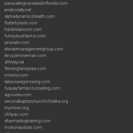
parasailingvacadestinflorida.com
pride-realty.net
alphadynamicshealth.com
flutterbylash.com
hanlintearoom.com
funnyduckfarms.com
jenwaite.com
elevatemanagementgroup.com
leroyzimmerman.com
drfinley.net
flemingfamilylaw.com
rnrwine.com
lakeoswegorowing.com
fuquayfamilycounseling.com
agouveia.com
secondbaptistchurchofolathe.org
mymseo.org
chhpac.com
dharmadogtraining.com
motionaudiotx.com