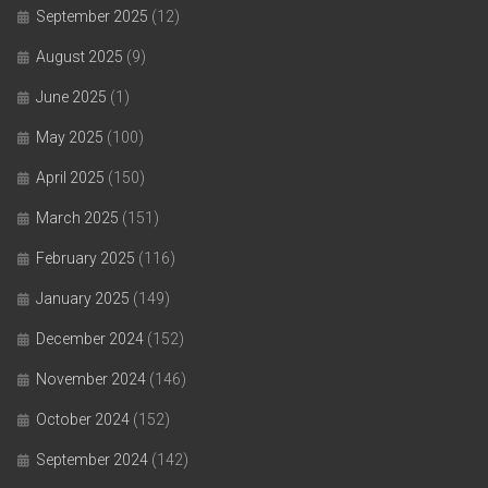
September 2025
(12)
August 2025
(9)
June 2025
(1)
May 2025
(100)
April 2025
(150)
March 2025
(151)
February 2025
(116)
January 2025
(149)
December 2024
(152)
November 2024
(146)
October 2024
(152)
September 2024
(142)