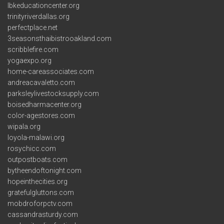
lbkeducationcenter.org
trinityriverdallas.org
perfectplace.net
3seasonsthaibistrooakland.com
scribblefire.com
yogaexpo.org
home-careassociates.com
andreacavaletto.com
parksleylivestocksupply.com
boisedharmacenter.org
color-agestores.com
wipala.org
loyola-malawi.org
rosychicc.com
outpostboats.com
bytheendoftonight.com
hopeinthecities.org
gratefulgluttons.com
mobdroforpctv.com
cassandrasturdy.com