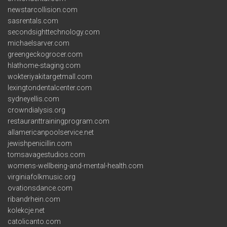
newstarcollision.com
sasrentals.com
secondsighttechnology.com
michaelsarver.com
greengeckogrocer.com
hlathome-staging.com
wokteriyakitargetmall.com
lexingtondentalcenter.com
sydneyellis.com
crowndialysis.org
restauranttrainingprogram.com
allamericanpoolservice.net
jewishpenicillin.com
tomsavagestudios.com
womens-wellbeing-and-mental-health.com
virginiafolkmusic.org
ovationsdance.com
ribandrhein.com
kolekcje.net
catolicanto.com