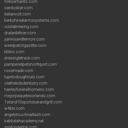
folksemantic.com
sardosbar.com
italianvolt.com
berkshirealarmssystems.com
vizslabrewing.com
dralanbittner.com
yannisandlemoni.com
weedpatchgazette.com
kblinc.com
eriesingletrack.com
pamperedpetsnorthport.com
rosiemade.com
tupelodoughnuts.com
olathekidsdentistry.com
hanleyfuneralhomeinc.com
mejorpaquetesorlando.com
1stand10sportsbarandgrill.com
w4btx.com
angelstouchnaillash.com
kabbalahacademy.net
smilondental.com