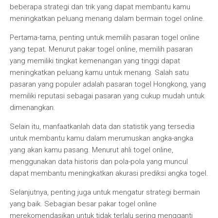
beberapa strategi dan trik yang dapat membantu kamu
meningkatkan peluang menang dalam bermain togel online.
Pertama-tama, penting untuk memilih pasaran togel online
yang tepat. Menurut pakar togel online, memilih pasaran
yang memiliki tingkat kemenangan yang tinggi dapat
meningkatkan peluang kamu untuk menang. Salah satu
pasaran yang populer adalah pasaran togel Hongkong, yang
memiliki reputasi sebagai pasaran yang cukup mudah untuk
dimenangkan.
Selain itu, manfaatkanlah data dan statistik yang tersedia
untuk membantu kamu dalam merumuskan angka-angka
yang akan kamu pasang. Menurut ahli togel online,
menggunakan data historis dan pola-pola yang muncul
dapat membantu meningkatkan akurasi prediksi angka togel.
Selanjutnya, penting juga untuk mengatur strategi bermain
yang baik. Sebagian besar pakar togel online
merekomendasikan untuk tidak terlalu sering mengganti