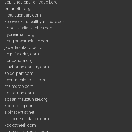
appliancerepairchicagoil.org
ontariotbf.org
instalegendary.com
keepworkershealthyandsafe.com
noodlesitaliankitchen.com
nydreamact.org
unagisushimetairie.com
jewelflashtattoos.com
getpcfixtoday.com
bbrtbandra.org
bluebonnetcountry.com
epicclipart.com
pearlmanilahotel.com
maintdrop.com
bobtoman.com
sosanimauxtunisie.org
kogroofing.com
alpinedentist.net
radioenergiadance.com
kookotheek.com
panayiotislamprou.com