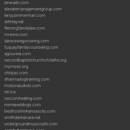
jenwaite.com
elevatemanagementgroup.com
leroyzimmerman.com
drfinley.net
flemingfamilylaw.com
rnrwine.com
lakeoswegorowing.com
fuquayfamilycounseling.com
agouveia.com
secondbaptistchurchofolathe.org
mymseo.org
chhpac.com
dharmadogtraining.com
motionaudiotx.com
rttl.me
rescomheating.com
mimiweddings.com
besthostinnkansascity.com
smithdentalcare.net
undergroundmusiccafe.com