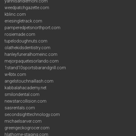
yannisandlemoni.com
weedpatchgazette.com
kblinc.com
eriesingletrack.com
pamperedpetsnorthport.com
rosiemade.com
tupelodoughnuts.com
olathekidsdentistry.com
hanleyfuneralhomeinc.com
mejorpaquetesorlando.com
1stand10sportsbarandgrill.com
w4btx.com
angelstouchnaillash.com
kabbalahacademy.net
smilondental.com
newstarcollision.com
sasrentals.com
secondsighttechnology.com
michaelsarver.com
greengeckogrocer.com
hlathome-staging.com