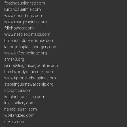
footingsunlimited.com
runsnoqualmie.com
www.docsdrugs.com
www.margiesdiner.com
fdlchowder.com
www.needlepointsltd.com
bullandbirdsteakhouse.com
lascolinasplasticsurgery.com
www.cliftonheritage.org
sma43.org
remodelingchicagoonline.com
brentwoodyogacenter.com
www.tiptonlandscaping.com
steppingupstewardship.org
ccvoptica.com
washingtonlehigh.com
luigisbakery.com
hanabi-sushi.com
wolfandzed.com
dekuta.com