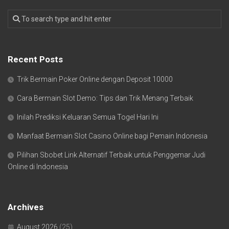
Recent Posts
Trik Bermain Poker Online dengan Deposit 10000
Cara Bermain Slot Demo: Tips dan Trik Menang Terbaik
Inilah Prediksi Keluaran Semua Togel Hari Ini
Manfaat Bermain Slot Casino Online bagi Pemain Indonesia
Pilihan Sbobet Link Alternatif Terbaik untuk Penggemar Judi
Online di Indonesia
Archives
August 2026
(25)