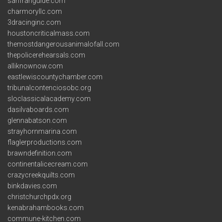
sanfranguide.com
charmoryllc.com
3dracinginc.com
houstoncriticalmass.com
themostdangerousanimalofall.com
thepolicerehearsals.com
alliknownow.com
eastlewiscountychamber.com
tribunalcontenciosobc.org
sloclassicalacademy.com
dasilvaboards.com
glennabatson.com
strayhornmarina.com
flaglerproductions.com
brawndefinition.com
continentalicecream.com
crazycreekquilts.com
binkdavies.com
christchurchpdx.org
kenabrahambooks.com
commune-kitchen.com