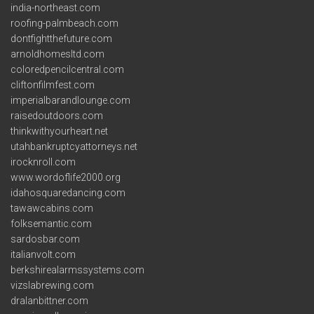
india-northeast.com
roofing-palmbeach.com
dontfightthefuture.com
arnoldhomesltd.com
coloredpencilcentral.com
cliftonfilmfest.com
imperialbarandlounge.com
raisedoutdoors.com
thinkwithyourheart.net
utahbankruptcyattorneys.net
irocknroll.com
www.wordoflife2000.org
idahosquaredancing.com
tawawcabins.com
folksemantic.com
sardosbar.com
italianvolt.com
berkshirealarmssystems.com
vizslabrewing.com
dralanbittner.com