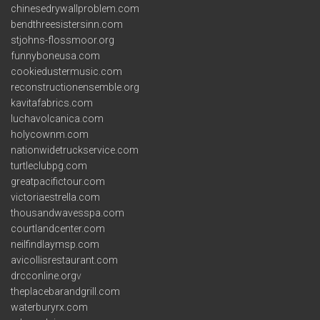
chinesedrywallproblem.com
bendthreesistersinn.com
stjohns-flossmoor.org
funnyboneusa.com
cookiedustermusic.com
reconstructionensemble.org
kavitafabrics.com
luchavolcanica.com
holycownm.com
nationwidetruckservice.com
turtleclubpg.com
greatpacifictour.com
victoriaestrella.com
thousandwavesspa.com
courtlandcenter.com
neilfindlaymsp.com
avicollisrestaurant.com
drcconline.org
v
theplacebarandgrill.com
waterburyrx.com