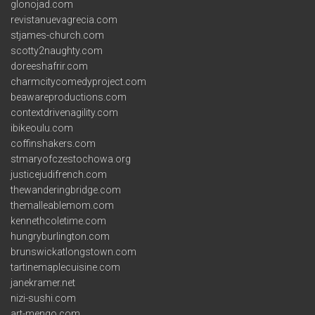
glonojad.com
revistanuevagrecia.com
stjames-church.com
scotty2naughty.com
doreeshafrir.com
charmcitycomedyproject.com
beawareproductions.com
contextdrivenagility.com
ibikeoulu.com
coffinshakers.com
stmaryofczestochowa.org
justicejudifrench.com
thewanderingbridge.com
themalleablemom.com
kennethcoletime.com
hungryburlington.com
brunswickatlongstown.com
tartinemaplecuisine.com
janekramer.net
nizi-sushi.com
art-mengo.com