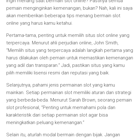
ingin menang saat bermain slot online? Pastinya semua
pemain menginginkan kemenangan, bukan? Nah, kali ini saya
akan memberikan beberapa tips menang bermain slot
online yang harus kamu ketahui.
Pertama-tama, penting untuk memilih situs slot online yang
terpercaya. Menurut ahli perjudian online, John Smith,
“Memilih situs yang terpercaya adalah langkah pertama yang
harus dilakukan oleh pemain untuk memastikan kemenangan
yang adil dan transparan.” Jadi, pastikan situs yang kamu
pilih memiliki lisensi resmi dan reputasi yang baik.
Selanjutnya, pahami jenis permainan slot yang kamu
mainkan. Setiap permainan slot memiliki aturan dan strategi
yang berbeda-beda. Menurut Sarah Brown, seorang pemain
slot profesional, “Penting untuk memahami pola dan
karakteristik dari setiap permainan slot agar bisa
meningkatkan peluang kemenangan.”
Selain itu, aturlah modal bermain dengan bijak. Jangan