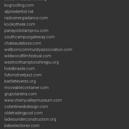
kogroofing.com
alpinedentist.net
radioenergiadance.com
kookotheek.com
panayiotislamprou.com
southcampusgateway.com
chateaudelisse.com
wellborncommunityassociation.com
wildwoodfilmfestival.com
westnorthamptonshirejpu.org
hotelbrasile.com
fultonstreetjazz.com
bartlettevents.org
moveablecontainer.com
grupolareina.com
www.cherryvalleymuseum.com
cotentinwebdesign.com
oldetradingpost.com
ladiesunderconstruction.org
bebeslectores.com