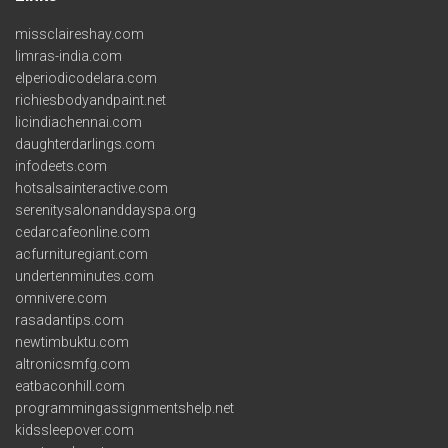
missclaireshay.com
limras-india.com
elperiodicodelara.com
richiesbodyandpaint.net
licindiachennai.com
daughterdarlings.com
infodeets.com
hotsalsainteractive.com
serenitysalonanddayspa.org
cedarcafeonline.com
acfurnituregiant.com
undertenminutes.com
omnivere.com
rasadantips.com
newtimbuktu.com
altronicsmfg.com
eatbaconhill.com
programmingassignmentshelp.net
kidssleepover.com