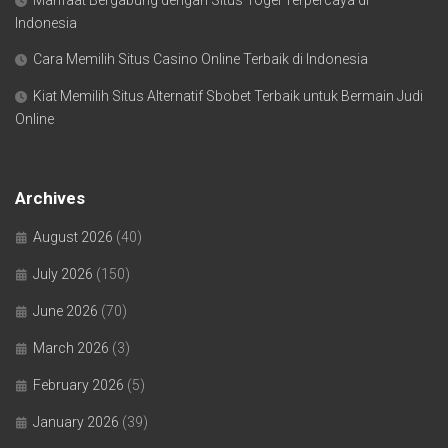
Indonesia
Cara Memilih Situs Casino Online Terbaik di Indonesia
Kiat Memilih Situs Alternatif Sbobet Terbaik untuk Bermain Judi
Online
Archives
August 2026
(40)
July 2026
(150)
June 2026
(70)
March 2026
(3)
February 2026
(5)
January 2026
(39)