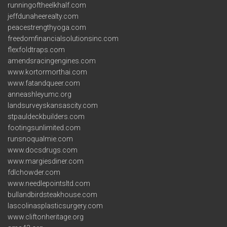
runningoftheelkhalf.com
jeffdunaheerealty.com
peacestrengthyoga.com
freedomfinancialsolutionsinc.com
flexfoldtraps.com
amendsracingengines.com
www.kortormorthai.com
www.fatandqueer.com
anneashleyumc.org
landsurveyskansascity.com
stpauldeckbuilders.com
footingsunlimited.com
runsnoqualmie.com
www.docsdrugs.com
www.margiesdiner.com
fdlchowder.com
www.needlepointsltd.com
bullandbirdsteakhouse.com
lascolinasplasticsurgery.com
www.cliftonheritage.org