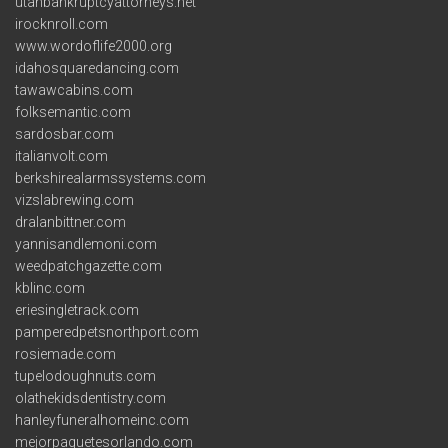
utahbankruptcyattorneys.net
irocknroll.com
www.wordoflife2000.org
idahosquaredancing.com
tawawcabins.com
folksemantic.com
sardosbar.com
italianvolt.com
berkshirealarmssystems.com
vizslabrewing.com
dralanbittner.com
yannisandlemoni.com
weedpatchgazette.com
kblinc.com
eriesingletrack.com
pamperedpetsnorthport.com
rosiemade.com
tupelodoughnuts.com
olathekidsdentistry.com
hanleyfuneralhomeinc.com
mejorpaquetesorlando.com