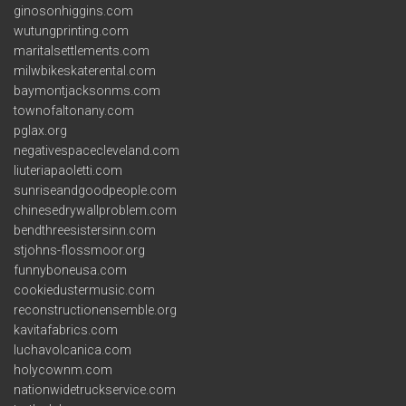
ginosonhiggins.com
wutungprinting.com
maritalsettlements.com
milwbikeskaterental.com
baymontjacksonms.com
townofaltonany.com
pglax.org
negativespacecleveland.com
liuteriapaoletti.com
sunriseandgoodpeople.com
chinesedrywallproblem.com
bendthreesistersinn.com
stjohns-flossmoor.org
funnyboneusa.com
cookiedustermusic.com
reconstructionensemble.org
kavitafabrics.com
luchavolcanica.com
holycownm.com
nationwidetruckservice.com