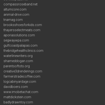
compassroseband.net
altumcore.com
animal-drive.com
tnamag.com
brooksshoesforkids.com
thayersselectmeats.com
aporiasolutions.com
segwaywpa.com
gulfcoastpalapas.com
thebridgehealthclinics.com
waterlinewriters.org
shameddogan.com
parentsoftots.org
creative3drenderings.com
farmerstradecoffee.com
logcabinyardage.com
davidboers.com
www.imobetachat.com
mattdickstein.com
badlydrawntoy.com