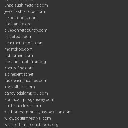
unagisushimetairie.com
jewelflashtattoos.com
getpcfixtoday.com
bbrtbandra.org
bluebonnetcountry.com
epicclipart.com
pearlmanilahotel.com
maintdrop.com
bobtoman.com
sosanimauxtunisie.org
kogroofing.com
alpinedentist.net
radioenergiadance.com
kookotheek.com
panayiotislamprou.com
southcampusgateway.com
chateaudelisse.com
wellborncommunityassociation.com
wildwoodfilmfestival.com
westnorthamptonshirejpu.org