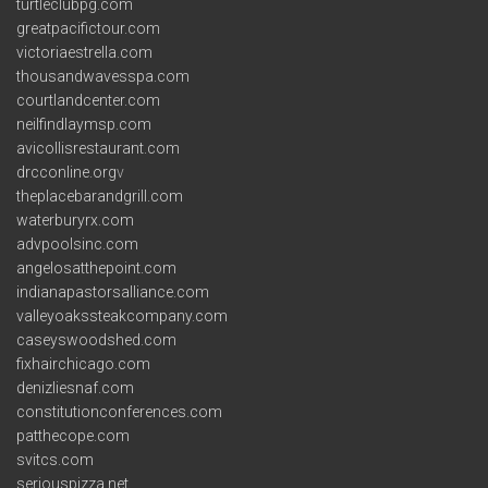
turtleclubpg.com
greatpacifictour.com
victoriaestrella.com
thousandwavesspa.com
courtlandcenter.com
neilfindlaymsp.com
avicollisrestaurant.com
drcconline.org
v
theplacebarandgrill.com
waterburyrx.com
advpoolsinc.com
angelosatthepoint.com
indianapastorsalliance.com
valleyoakssteakcompany.com
caseyswoodshed.com
fixhairchicago.com
denizliesnaf.com
constitutionconferences.com
patthecope.com
svitcs.com
seriouspizza.net