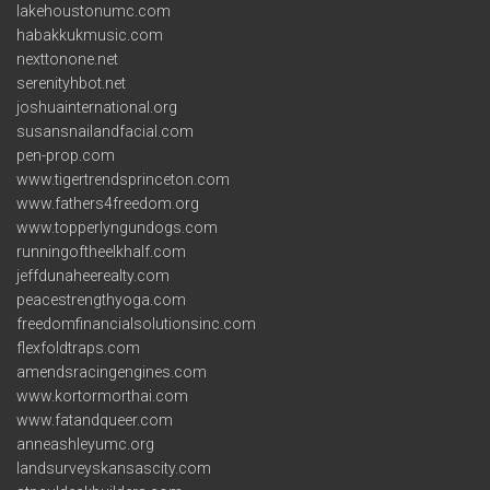
lakehoustonumc.com
habakkukmusic.com
nexttonone.net
serenityhbot.net
joshuainternational.org
susansnailandfacial.com
pen-prop.com
www.tigertrendsprinceton.com
www.fathers4freedom.org
www.topperlyngundogs.com
runningoftheelkhalf.com
jeffdunaheerealty.com
peacestrengthyoga.com
freedomfinancialsolutionsinc.com
flexfoldtraps.com
amendsracingengines.com
www.kortormorthai.com
www.fatandqueer.com
anneashleyumc.org
landsurveyskansascity.com