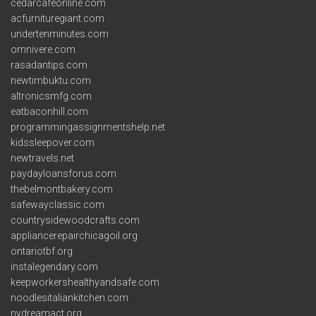
cedarcafeonline.com
acfurnituregiant.com
undertenminutes.com
omnivere.com
rasadantips.com
newtimbuktu.com
altronicsmfg.com
eatbaconhill.com
programmingassignmentshelp.net
kidssleepover.com
newtravels.net
paydayloansforus.com
thebelmontbakery.com
safewayclassic.com
countrysidewoodcrafts.com
appliancerepairchicagoil.org
ontariotbf.org
instalegendary.com
keepworkershealthyandsafe.com
noodlesitaliankitchen.com
nydreamact.org