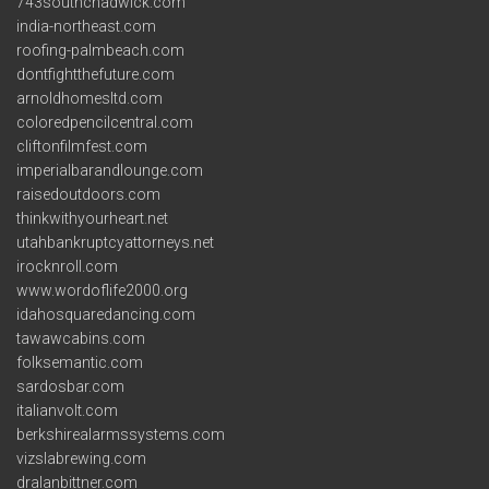
743southchadwick.com
india-northeast.com
roofing-palmbeach.com
dontfightthefuture.com
arnoldhomesltd.com
coloredpencilcentral.com
cliftonfilmfest.com
imperialbarandlounge.com
raisedoutdoors.com
thinkwithyourheart.net
utahbankruptcyattorneys.net
irocknroll.com
www.wordoflife2000.org
idahosquaredancing.com
tawawcabins.com
folksemantic.com
sardosbar.com
italianvolt.com
berkshirealarmssystems.com
vizslabrewing.com
dralanbittner.com