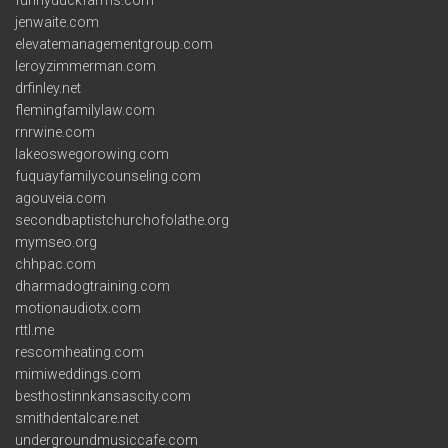
jenwaite.com
elevatemanagementgroup.com
leroyzimmerman.com
drfinley.net
flemingfamilylaw.com
rnrwine.com
lakeoswegorowing.com
fuquayfamilycounseling.com
agouveia.com
secondbaptistchurchofolathe.org
mymseo.org
chhpac.com
dharmadogtraining.com
motionaudiotx.com
rttl.me
rescomheating.com
mimiweddings.com
besthostinnkansascity.com
smithdentalcare.net
undergroundmusiccafe.com