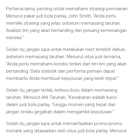
Pertama-tama, penting untuk memahami strategi permainan.
Menurut pakar judi bola parlay, John Smith, “Anda perlu
memiliki strategi yang jelas sebelum memasang taruhan.
Analisis tim yang akan bertanding dan peluang kemenangan
mereka.”
Selain itu, jangan lupa untuk melakukan riset terlebih dahulu
sebelum memasang taruhan. Menurut situs judi ternama,
“Anda perlu memahami kondisi terkini dari tim-tim yang akan
bertanding. Data statistik dan performa pemain dapat
membantu Anda membuat keputusan yang lebih tepat.”
Selain itu, jangan terlalu terburu-buru dalam memasang
taruhan. Menurut Ahli Taruhan, “Kesabaran adalah kunci
dalam judi bola parlay. Tunggu momen yang tepat dan
jangan terlalu gegabah dalam mengambil keputusan.”
Selain itu, jangan lupa untuk memanfaatkan promo-promo
menarik yang ditawarkan oleh situs judi bola parlay. Menurut