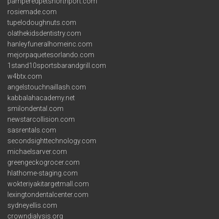
pamperedpetsnorthport.com
rosiemade.com
tupelodoughnuts.com
olathekidsdentistry.com
hanleyfuneralhomeinc.com
mejorpaquetesorlando.com
1stand10sportsbarandgrill.com
w4btx.com
angelstouchnaillash.com
kabbalahacademy.net
smilondental.com
newstarcollision.com
sasrentals.com
secondsighttechnology.com
michaelsarver.com
greengeckogrocer.com
hlathome-staging.com
wokteriyakitargetmall.com
lexingtondentalcenter.com
sydneyellis.com
crowndialysis.org