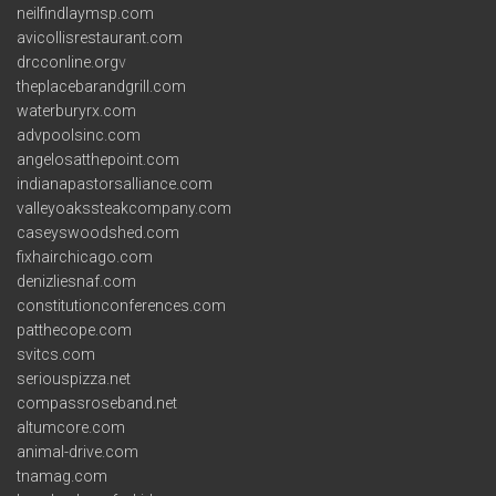
neilfindlaymsp.com
avicollisrestaurant.com
drcconline.org
v
theplacebarandgrill.com
waterburyrx.com
advpoolsinc.com
angelosatthepoint.com
indianapastorsalliance.com
valleyoakssteakcompany.com
caseyswoodshed.com
fixhairchicago.com
denizliesnaf.com
constitutionconferences.com
patthecope.com
svitcs.com
seriouspizza.net
compassroseband.net
altumcore.com
animal-drive.com
tnamag.com