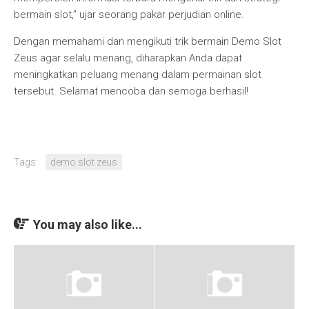
bermain slot,” ujar seorang pakar perjudian online.
Dengan memahami dan mengikuti trik bermain Demo Slot
Zeus agar selalu menang, diharapkan Anda dapat
meningkatkan peluang menang dalam permainan slot
tersebut. Selamat mencoba dan semoga berhasil!
Tags:
demo slot zeus
You may also like...