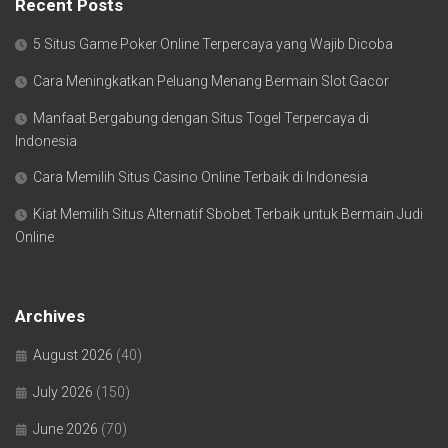
Recent Posts
5 Situs Game Poker Online Terpercaya yang Wajib Dicoba
Cara Meningkatkan Peluang Menang Bermain Slot Gacor
Manfaat Bergabung dengan Situs Togel Terpercaya di
Indonesia
Cara Memilih Situs Casino Online Terbaik di Indonesia
Kiat Memilih Situs Alternatif Sbobet Terbaik untuk Bermain Judi
Online
Archives
August 2026
(40)
July 2026
(150)
June 2026
(70)