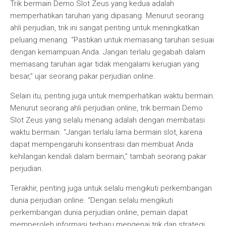
Trik bermain Demo Slot Zeus yang kedua adalah
memperhatikan taruhan yang dipasang. Menurut seorang
ahli perjudian, trik ini sangat penting untuk meningkatkan
peluang menang. “Pastikan untuk memasang taruhan sesuai
dengan kemampuan Anda. Jangan terlalu gegabah dalam
memasang taruhan agar tidak mengalami kerugian yang
besar,” ujar seorang pakar perjudian online.
Selain itu, penting juga untuk memperhatikan waktu bermain.
Menurut seorang ahli perjudian online, trik bermain Demo
Slot Zeus yang selalu menang adalah dengan membatasi
waktu bermain. “Jangan terlalu lama bermain slot, karena
dapat mempengaruhi konsentrasi dan membuat Anda
kehilangan kendali dalam bermain,” tambah seorang pakar
perjudian.
Terakhir, penting juga untuk selalu mengikuti perkembangan
dunia perjudian online. “Dengan selalu mengikuti
perkembangan dunia perjudian online, pemain dapat
memperoleh informasi terbaru mengenai trik dan strategi