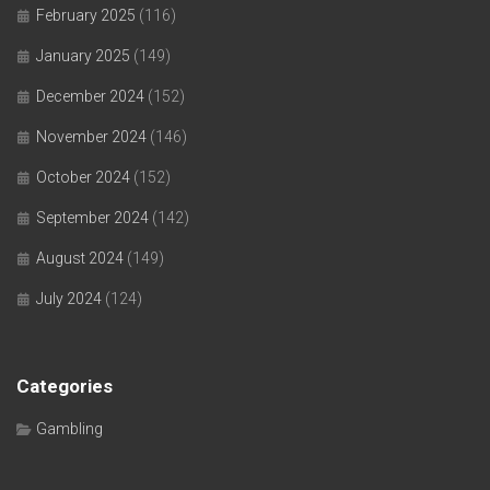
February 2025
(116)
January 2025
(149)
December 2024
(152)
November 2024
(146)
October 2024
(152)
September 2024
(142)
August 2024
(149)
July 2024
(124)
Categories
Gambling