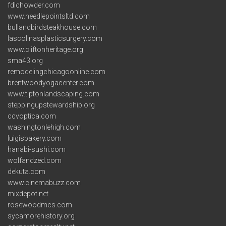
fdlchowder.com
www.needlepointsltd.com
bullandbirdsteakhouse.com
lascolinasplasticsurgery.com
www.cliftonheritage.org
sma43.org
remodelingchicagoonline.com
brentwoodyogacenter.com
www.tiptonlandscaping.com
steppingupstewardship.org
ccvoptica.com
washingtonlehigh.com
luigisbakery.com
hanabi-sushi.com
wolfandzed.com
dekuta.com
www.cinemabuzz.com
mixdepot.net
rosewoodmcs.com
sycamorehistory.org