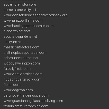
sycamorehistory.org
cornerstonerealty.net
www.consciousnessandbiofeedback.org
www.iamzowilliams.com
www.hastingsgardencenter.com
pianoexplorer.net
southsidegardens.net
trinityum.net
mazzicontractors.com
thethirdplacesportsbar.com
ephesusrestaurant.net
woodyswellington.com
fatbellyfreds.com
www.elpatiodesigns.com
hudsonquarteryork.com
fibota.com
www.cdgerba.com
parunocentraldemusica.com
www.guardianangelassistedliving.com
trondhjemsturnforening.com