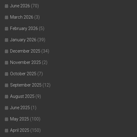
June 2026
(70)
March 2026
(3)
February 2026
(5)
January 2026
(39)
December 2025
(34)
November 2025
(2)
October 2025
(7)
September 2025
(12)
August 2025
(9)
June 2025
(1)
May 2025
(100)
April 2025
(150)