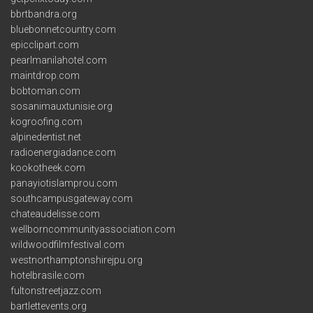
bbrtbandra.org
bluebonnetcountry.com
epicclipart.com
pearlmanilahotel.com
maintdrop.com
bobtoman.com
sosanimauxtunisie.org
kogroofing.com
alpinedentist.net
radioenergiadance.com
kookotheek.com
panayiotislamprou.com
southcampusgateway.com
chateaudelisse.com
wellborncommunityassociation.com
wildwoodfilmfestival.com
westnorthamptonshirejpu.org
hotelbrasile.com
fultonstreetjazz.com
bartlettevents.org