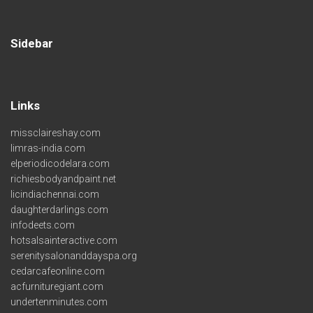
Sidebar
Links
missclaireshay.com
limras-india.com
elperiodicodelara.com
richiesbodyandpaint.net
licindiachennai.com
daughterdarlings.com
infodeets.com
hotsalsainteractive.com
serenitysalonanddayspa.org
cedarcafeonline.com
acfurnituregiant.com
undertenminutes.com