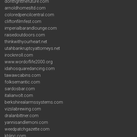
dontfightthefuture.com
arnoldhomesltd.com
coloredpencilcentral.com
cliftonfilmfest.com
imperialbarandlounge.com
raisedoutdoors.com
thinkwithyourheart.net
utahbankruptcyattorneys.net
irocknroll.com
www.wordoflife2000.org
idahosquaredancing.com
tawawcabins.com
folksemantic.com
sardosbar.com
italianvolt.com
berkshirealarmssystems.com
vizslabrewing.com
dralanbittner.com
yannisandlemoni.com
weedpatchgazette.com
kblinc.com