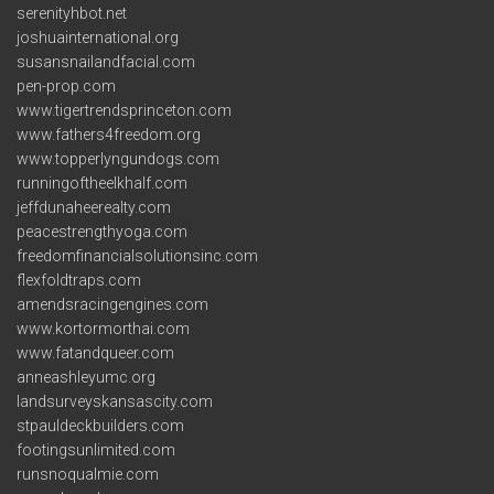
serenityhbot.net
joshuainternational.org
susansnailandfacial.com
pen-prop.com
www.tigertrendsprinceton.com
www.fathers4freedom.org
www.topperlyngundogs.com
runningoftheelkhalf.com
jeffdunaheerealty.com
peacestrengthyoga.com
freedomfinancialsolutionsinc.com
flexfoldtraps.com
amendsracingengines.com
www.kortormorthai.com
www.fatandqueer.com
anneashleyumc.org
landsurveyskansascity.com
stpauldeckbuilders.com
footingsunlimited.com
runsnoqualmie.com