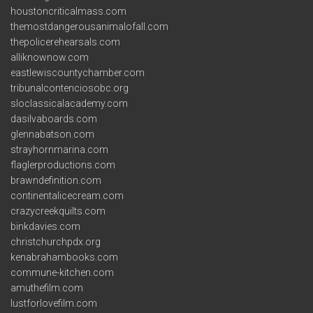
houstoncriticalmass.com
themostdangerousanimalofall.com
thepolicerehearsals.com
alliknownow.com
eastlewiscountychamber.com
tribunalcontenciosobc.org
sloclassicalacademy.com
dasilvaboards.com
glennabatson.com
strayhornmarina.com
flaglerproductions.com
brawndefinition.com
continentalicecream.com
crazycreekquilts.com
binkdavies.com
christchurchpdx.org
kenabrahambooks.com
commune-kitchen.com
amuthefilm.com
lustforlovefilm.com