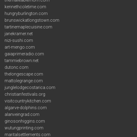
kennethcoletime.com
hungryburlington.com
brunswickatlongstown.com
tartinemaplecuisine.com
janekramer.net
nizi-sushi.com
art-mengo.com
gaiaprimeradio.com
tammiebrown.net
dutonc.com
thelongescape.com
mattolegrange.com
junglelodgecostarica.com
christianfestivals.org
visitcountrykitchen.com
algarve-dolphins.com
alanveingrad.com
ginosonhiggins.com
wutungprinting.com
maritalsettlements.com