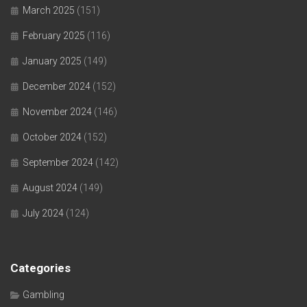
March 2025
(151)
February 2025
(116)
January 2025
(149)
December 2024
(152)
November 2024
(146)
October 2024
(152)
September 2024
(142)
August 2024
(149)
July 2024
(124)
Categories
Gambling