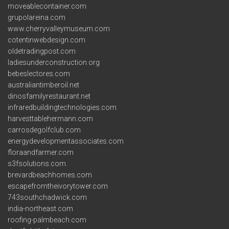
moveablecontainer.com
grupolareina.com
www.cherryvalleymuseum.com
cotentinwebdesign.com
oldetradingpost.com
ladiesunderconstruction.org
bebeslectores.com
australiantimberoil.net
dinosfamilyrestaurant.net
infraredbuildingtechnologies.com
harvesttablehermann.com
carrosdegolfclub.com
energydevelopmentassociates.com
floraandfarmer.com
s3fsolutions.com
brevardbeachhomes.com
escapefromtheivorytower.com
743southchadwick.com
india-northeast.com
roofing-palmbeach.com