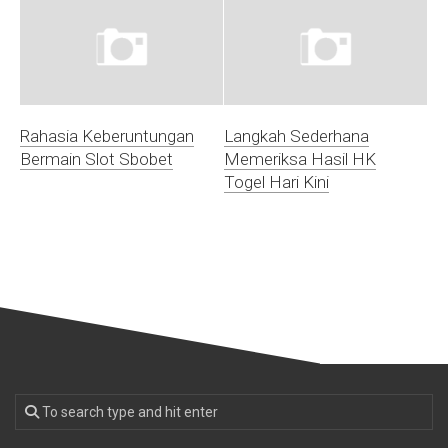
Rahasia Keberuntungan
Langkah Sederhana
Bermain Slot Sbobet
Memeriksa Hasil HK
Togel Hari Kini