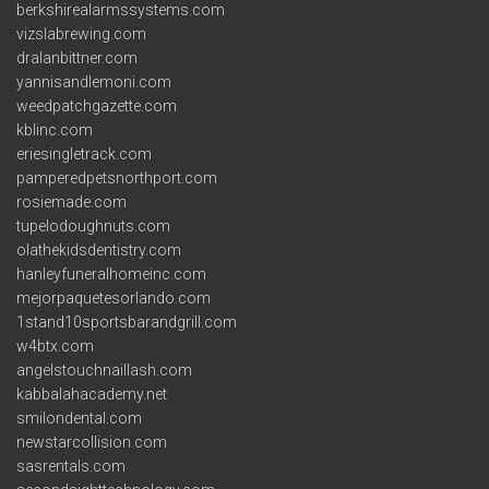
berkshirealarmssystems.com
vizslabrewing.com
dralanbittner.com
yannisandlemoni.com
weedpatchgazette.com
kblinc.com
eriesingletrack.com
pamperedpetsnorthport.com
rosiemade.com
tupelodoughnuts.com
olathekidsdentistry.com
hanleyfuneralhomeinc.com
mejorpaquetesorlando.com
1stand10sportsbarandgrill.com
w4btx.com
angelstouchnaillash.com
kabbalahacademy.net
smilondental.com
newstarcollision.com
sasrentals.com