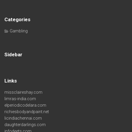
Categories
Gambling
Sidebar
Links
missclaireshay.com
limras-india.com
elperiodicodelara.com
richiesbodyandpaint.net
licindiachennai.com
daughterdarlings.com
infodeets.com