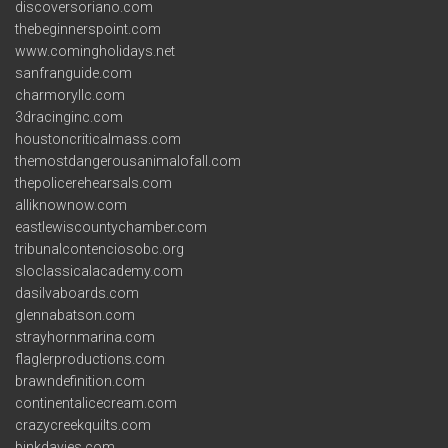
discoversoriano.com
thebeginnerspoint.com
www.comingholidays.net
sanfranguide.com
charmoryllc.com
3dracinginc.com
houstoncriticalmass.com
themostdangerousanimalofall.com
thepolicerehearsals.com
alliknownow.com
eastlewiscountychamber.com
tribunalcontenciosobc.org
sloclassicalacademy.com
dasilvaboards.com
glennabatson.com
strayhornmarina.com
flaglerproductions.com
brawndefinition.com
continentalicecream.com
crazycreekquilts.com
binkdavies.com