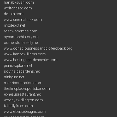
hanabi-sushi.com
wolfandzed.com
dekuta.com
www.cinemabuzz.com
mixdepot.net
rosewoodmcs.com
sycamorehistory.org
cornerstonerealty.net
www.consciousnessandbiofeedback.org
www.iamzowilliams.com
www.hastingsgardencenter.com
pianoexplorer.net
southsidegardens.net
trinityum.net
mazzicontractors.com
thethirdplacesportsbar.com
ephesusrestaurant.net
woodyswellington.com
fatbellyfreds.com
www.elpatiodesigns.com