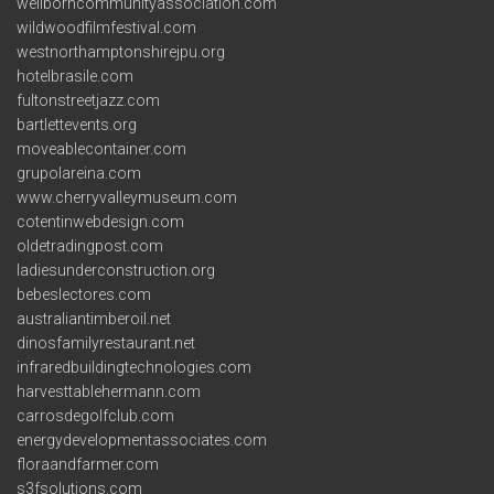
wellborncommunityassociation.com
wildwoodfilmfestival.com
westnorthamptonshirejpu.org
hotelbrasile.com
fultonstreetjazz.com
bartlettevents.org
moveablecontainer.com
grupolareina.com
www.cherryvalleymuseum.com
cotentinwebdesign.com
oldetradingpost.com
ladiesunderconstruction.org
bebeslectores.com
australiantimberoil.net
dinosfamilyrestaurant.net
infraredbuildingtechnologies.com
harvesttablehermann.com
carrosdegolfclub.com
energydevelopmentassociates.com
floraandfarmer.com
s3fsolutions.com