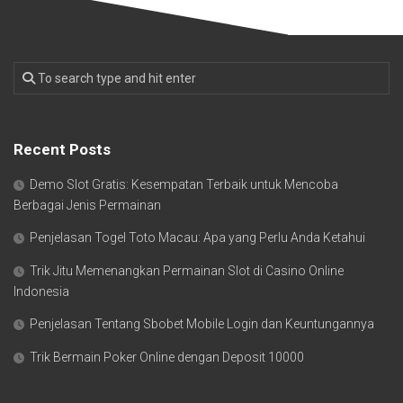
Recent Posts
Demo Slot Gratis: Kesempatan Terbaik untuk Mencoba
Berbagai Jenis Permainan
Penjelasan Togel Toto Macau: Apa yang Perlu Anda Ketahui
Trik Jitu Memenangkan Permainan Slot di Casino Online
Indonesia
Penjelasan Tentang Sbobet Mobile Login dan Keuntungannya
Trik Bermain Poker Online dengan Deposit 10000