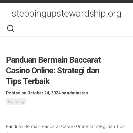
Skip
to
steppingupstewardship.org
content
Panduan Bermain Baccarat
Casino Online: Strategi dan
Tips Terbaik
Posted on October 24, 2024
by
adminstep
Gambling
Panduan Bermain Baccarat Casino Online: Strategi dan Tips