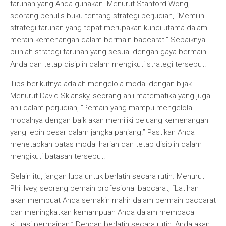
taruhan yang Anda gunakan. Menurut Stanford Wong,
seorang penulis buku tentang strategi perjudian, “Memilih
strategi taruhan yang tepat merupakan kunci utama dalam
meraih kemenangan dalam bermain baccarat.” Sebaiknya
pilihlah strategi taruhan yang sesuai dengan gaya bermain
Anda dan tetap disiplin dalam mengikuti strategi tersebut.
Tips berikutnya adalah mengelola modal dengan bijak.
Menurut David Sklansky, seorang ahli matematika yang juga
ahli dalam perjudian, “Pemain yang mampu mengelola
modalnya dengan baik akan memiliki peluang kemenangan
yang lebih besar dalam jangka panjang.” Pastikan Anda
menetapkan batas modal harian dan tetap disiplin dalam
mengikuti batasan tersebut.
Selain itu, jangan lupa untuk berlatih secara rutin. Menurut
Phil Ivey, seorang pemain profesional baccarat, “Latihan
akan membuat Anda semakin mahir dalam bermain baccarat
dan meningkatkan kemampuan Anda dalam membaca
situasi permainan.” Dengan berlatih secara rutin, Anda akan