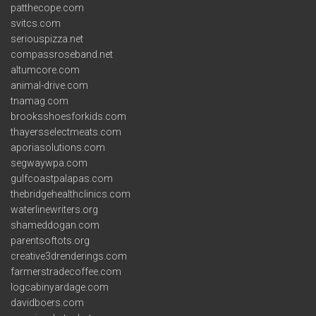
patthecope.com
svitcs.com
seriouspizza.net
compassroseband.net
altumcore.com
animal-drive.com
tnamag.com
brooksshoesforkids.com
thayersselectmeats.com
aporiasolutions.com
segwaywpa.com
gulfcoastpalapas.com
thebridgehealthclinics.com
waterlinewriters.org
shameddogan.com
parentsoftots.org
creative3drenderings.com
farmerstradecoffee.com
logcabinyardage.com
davidboers.com