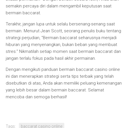
semakin percaya diri dalam mengambil keputusan saat
bermain baccarat.
Terakhir, jangan lupa untuk selalu bersenang-senang saat
bermain. Menurut Jean Scott, seorang penulis buku tentang
strategi perjudian, “Bermain baccarat seharusnya menjadi
hiburan yang menyenangkan, bukan beban yang membuat
stres.” Nikmatilah setiap momen saat bermain baccarat dan
jangan terlalu fokus pada hasil akhir permainan.
Dengan mengikuti panduan bermain baccarat casino online
ini dan menerapkan strategi serta tips terbaik yang telah
disebutkan di atas, Anda akan memiliki peluang kemenangan
yang lebih besar dalam bermain baccarat. Selamat
mencoba dan semoga berhasil!
Tags:
baccarat casino online