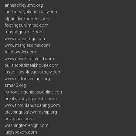
anneashleyumc.org
landsurveyskansascity.com
stpauldeckbuilders.com
footingsunlimited.com
runsnoqualmie.com
www.docsdrugs.com
www.margiesdiner.com
fdlchowder.com
www.needlepointsltd.com
bullandbirdsteakhouse.com
lascolinasplasticsurgery.com
www.cliftonheritage.org
sma43.org
remodelingchicagoonline.com
brentwoodyogacenter.com
www.tiptonlandscaping.com
steppingupstewardship.org
ccvoptica.com
washingtonlehigh.com
luigisbakery.com