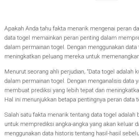
Apakah Anda tahu fakta menarik mengenai peran dat
data togel memainkan peran penting dalam mempred
dalam permainan togel. Dengan menggunakan data t
meningkatkan peluang mereka untuk memenangkan 
Menurut seorang ahli perjudian, “Data togel adalah
dalam permainan togel. Dengan menganalisis data y
membuat prediksi yang lebih tepat dan meningkatk
Hal ini menunjukkan betapa pentingnya peran data t
Salah satu fakta menarik tentang data togel adalah
untuk memprediksi angka-angka yang akan keluar d
menggunakan data historis tentang hasil-hasil sebe