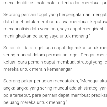
mengidentifikasi pola-pola tertentu dan membuat pre
Seorang pemain togel yang berpengalaman mengat
data togel untuk membantu saya membuat keputusa
menganalisis data yang ada, saya dapat mengidentifi
meningkatkan peluang saya untuk menang.”
Selain itu, data togel juga dapat digunakan untuk me
sering muncul dalam permainan togel. Dengan meng
keluar, para pemain dapat membuat strategi yang l
mereka untuk meraih kemenangan.
Seorang pakar perjudian mengatakan, “Menggunakan 
angka-angka yang sering muncul adalah strategi ya
pola tersebut, para pemain dapat membuat prediksi
peluang mereka untuk menang.”