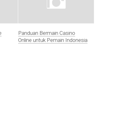
e
Panduan Bermain Casino
Online untuk Pemain Indonesia