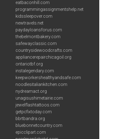
eatbaconhill.com
programmingassignmentshelp.net
kidssleepover.com
newtravels.net
paydayloansforus.com
thebelmontbakery.com
safewayclassic.com
countrysidewoodcrafts.com
appliancerepairchicagoil.org
ontariotbf.org
instalegendary.com
keepworkershealthyandsafe.com
noodlesitaliankitchen.com
nydreamact.org
unagisushimetairie.com
jewelflashtattoos.com
getpcfixtoday.com
bbrtbandra.org
bluebonnetcountry.com
epicclipart.com