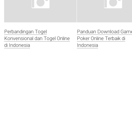
Perbandingan Togel
Panduan Download Gam
Konvensional dan Togel Online
Poker Online Terbaik di
di Indonesia
Indonesia