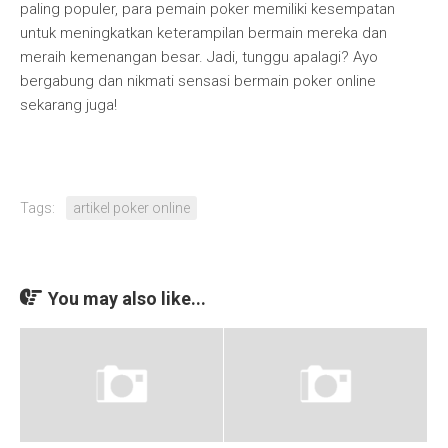
paling populer, para pemain poker memiliki kesempatan
untuk meningkatkan keterampilan bermain mereka dan
meraih kemenangan besar. Jadi, tunggu apalagi? Ayo
bergabung dan nikmati sensasi bermain poker online
sekarang juga!
Tags:
artikel poker online
You may also like...