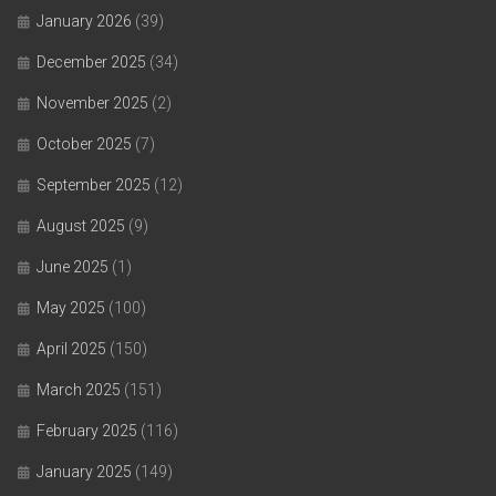
January 2026
(39)
December 2025
(34)
November 2025
(2)
October 2025
(7)
September 2025
(12)
August 2025
(9)
June 2025
(1)
May 2025
(100)
April 2025
(150)
March 2025
(151)
February 2025
(116)
January 2025
(149)