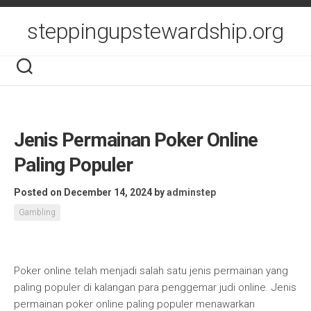
Skip
to
steppingupstewardship.org
content
Jenis Permainan Poker Online
Paling Populer
Posted on December 14, 2024
by
adminstep
Gambling
Poker online telah menjadi salah satu jenis permainan yang
paling populer di kalangan para penggemar judi online. Jenis
permainan poker online paling populer menawarkan