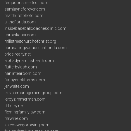
fergusonstreetfest.com
samjayneforever.com
matthurstphoto.com
alltheflorida.com
insidebaseballcoachesclinic.com
carsinkauai.com
millstreetchurchofchrist.org
parasailingvacadestinflorida.com
pride-realty.net
alphadynamicshealth.com
flutterbylash.com
hanlintearoom.com
funnyduckfarms.com
jenwaite.com
elevatemanagementgroup.com
leroyzimmerman.com
drfinley.net
flemingfamilylaw.com
rnrwine.com
lakeoswegorowing.com