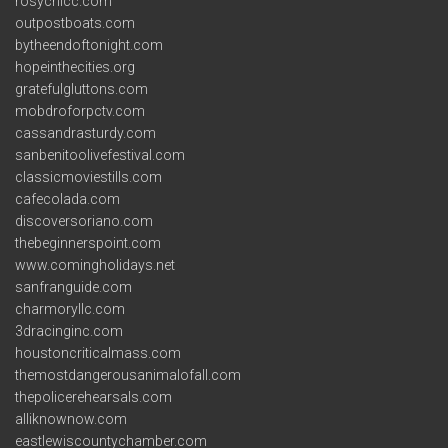
rosychicc.com
outpostboats.com
bytheendoftonight.com
hopeinthecities.org
gratefulgluttons.com
mobdroforpctv.com
cassandrasturdy.com
sanbenitoolivefestival.com
classicmoviestills.com
cafecolada.com
discoversoriano.com
thebeginnerspoint.com
www.comingholidays.net
sanfranguide.com
charmoryllc.com
3dracinginc.com
houstoncriticalmass.com
themostdangerousanimalofall.com
thepolicerehearsals.com
alliknownow.com
eastlewiscountychamber.com