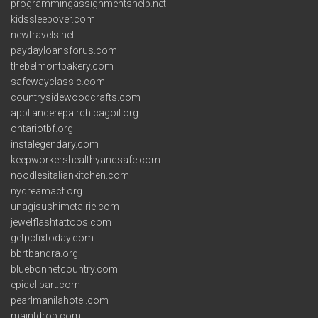
programmingassignmentshelp.net
kidssleepover.com
newtravels.net
paydayloansforus.com
thebelmontbakery.com
safewayclassic.com
countrysidewoodcrafts.com
appliancerepairchicagoil.org
ontariotbf.org
instalegendary.com
keepworkershealthyandsafe.com
noodlesitaliankitchen.com
nydreamact.org
unagisushimetairie.com
jewelflashtattoos.com
getpcfixtoday.com
bbrtbandra.org
bluebonnetcountry.com
epicclipart.com
pearlmanilahotel.com
maintdrop.com