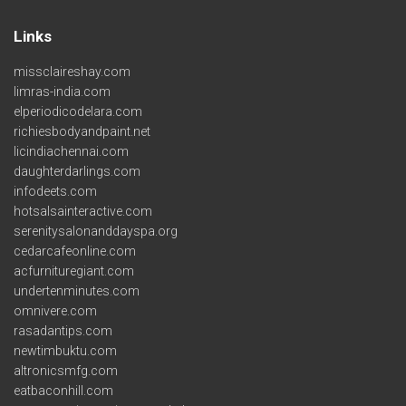
Links
missclaireshay.com
limras-india.com
elperiodicodelara.com
richiesbodyandpaint.net
licindiachennai.com
daughterdarlings.com
infodeets.com
hotsalsainteractive.com
serenitysalonanddayspa.org
cedarcafeonline.com
acfurnituregiant.com
undertenminutes.com
omnivere.com
rasadantips.com
newtimbuktu.com
altronicsmfg.com
eatbaconhill.com