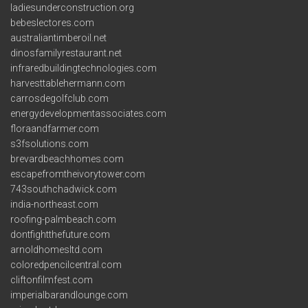
ladiesunderconstruction.org
bebeslectores.com
australiantimberoil.net
dinosfamilyrestaurant.net
infraredbuildingtechnologies.com
harvesttablehermann.com
carrosdegolfclub.com
energydevelopmentassociates.com
floraandfarmer.com
s3fsolutions.com
brevardbeachhomes.com
escapefromtheivorytower.com
743southchadwick.com
india-northeast.com
roofing-palmbeach.com
dontfightthefuture.com
arnoldhomesltd.com
coloredpencilcentral.com
cliftonfilmfest.com
imperialbarandlounge.com