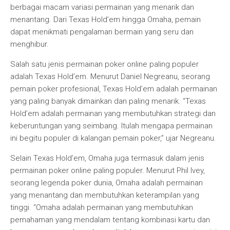
berbagai macam variasi permainan yang menarik dan
menantang. Dari Texas Hold’em hingga Omaha, pemain
dapat menikmati pengalaman bermain yang seru dan
menghibur.
Salah satu jenis permainan poker online paling populer
adalah Texas Hold’em. Menurut Daniel Negreanu, seorang
pemain poker profesional, Texas Hold’em adalah permainan
yang paling banyak dimainkan dan paling menarik. “Texas
Hold’em adalah permainan yang membutuhkan strategi dan
keberuntungan yang seimbang. Itulah mengapa permainan
ini begitu populer di kalangan pemain poker,” ujar Negreanu.
Selain Texas Hold’em, Omaha juga termasuk dalam jenis
permainan poker online paling populer. Menurut Phil Ivey,
seorang legenda poker dunia, Omaha adalah permainan
yang menantang dan membutuhkan keterampilan yang
tinggi. “Omaha adalah permainan yang membutuhkan
pemahaman yang mendalam tentang kombinasi kartu dan