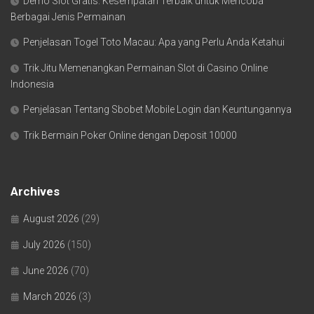
Demo Slot Gratis: Kesempatan Terbaik untuk Mencoba
Berbagai Jenis Permainan
Penjelasan Togel Toto Macau: Apa yang Perlu Anda Ketahui
Trik Jitu Memenangkan Permainan Slot di Casino Online
Indonesia
Penjelasan Tentang Sbobet Mobile Login dan Keuntungannya
Trik Bermain Poker Online dengan Deposit 10000
Archives
August 2026
(29)
July 2026
(150)
June 2026
(70)
March 2026
(3)