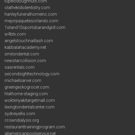
tupelodoughnuts.com
olathekidsdentistry.com
hanleyfuneralhomeinc.com
mejorpaquetesorlando.com
1stand10sportsbarandgrill.com
w4btx.com
angelstouchnaillash.com
kabbalahacademy.net
smilondental.com
newstarcollision.com
sasrentals.com
secondsighttechnology.com
michaelsarver.com
greengeckogrocer.com
hlathome-staging.com
wokteriyakitargetmall.com
lexingtondentalcenter.com
sydneyellis.com
crowndialysis.org
restauranttrainingprogram.com
allamericanpoolservice.net