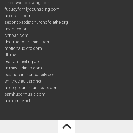
lakeoswegorowing.com
fuquayfamilycounseling.com
agouveia.com
secondbaptistchurchofolathe.org
mymseo.org
chhpac.com
dharmadogtraining.com
motionaudiotx.com
rttl.me
rescomheating.com
mimiweddings.com
besthostinnkansascity.com
smithdentalcare.net
undergroundmusiccafe.com
samhubermusic.com
apexfence.net