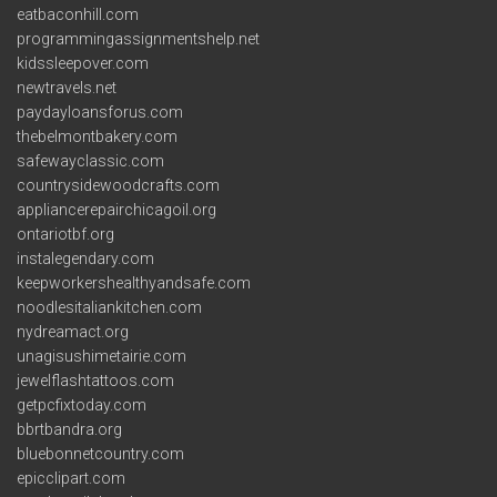
eatbaconhill.com
programmingassignmentshelp.net
kidssleepover.com
newtravels.net
paydayloansforus.com
thebelmontbakery.com
safewayclassic.com
countrysidewoodcrafts.com
appliancerepairchicagoil.org
ontariotbf.org
instalegendary.com
keepworkershealthyandsafe.com
noodlesitaliankitchen.com
nydreamact.org
unagisushimetairie.com
jewelflashtattoos.com
getpcfixtoday.com
bbrtbandra.org
bluebonnetcountry.com
epicclipart.com