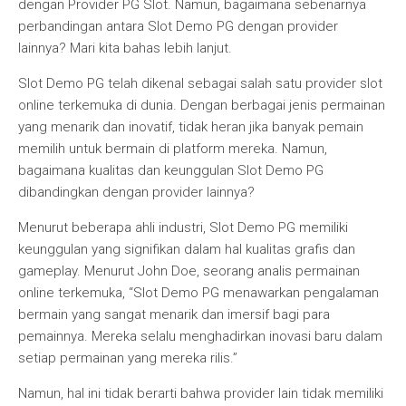
dengan Provider PG Slot. Namun, bagaimana sebenarnya
perbandingan antara Slot Demo PG dengan provider
lainnya? Mari kita bahas lebih lanjut.
Slot Demo PG telah dikenal sebagai salah satu provider slot
online terkemuka di dunia. Dengan berbagai jenis permainan
yang menarik dan inovatif, tidak heran jika banyak pemain
memilih untuk bermain di platform mereka. Namun,
bagaimana kualitas dan keunggulan Slot Demo PG
dibandingkan dengan provider lainnya?
Menurut beberapa ahli industri, Slot Demo PG memiliki
keunggulan yang signifikan dalam hal kualitas grafis dan
gameplay. Menurut John Doe, seorang analis permainan
online terkemuka, “Slot Demo PG menawarkan pengalaman
bermain yang sangat menarik dan imersif bagi para
pemainnya. Mereka selalu menghadirkan inovasi baru dalam
setiap permainan yang mereka rilis.”
Namun, hal ini tidak berarti bahwa provider lain tidak memiliki