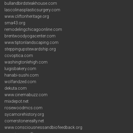
bullandbirdsteakhouse.com
lascolinasplasticsurgery.com
www.cliftonheritage.org
sma43.org
remodelingchicagoonline.com
brentwoodyogacenter.com
www.tiptonlandscaping.com
steppingupstewardship.org
ccvoptica.com
washingtonlehigh.com
luigisbakery.com
hanabi-sushi.com
wolfandzed.com
dekuta.com
www.cinemabuzz.com
mixdepot.net
rosewoodmcs.com
sycamorehistory.org
cornerstonerealty.net
www.consciousnessandbiofeedback.org