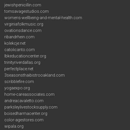
jewishpenicillin.com
tomsavagestudios.com
womens-wellbeing-and-mental-health.com
virginiafolkmusic.org
ovationsdance.com
ribandrhein.com
kolekcje.net
catolicanto.com
lbkeducationcenter.org
trinityriverdallas.org
perfectplace.net
3seasonsthaibistrooakland.com
scribblefire.com
yogaexpo.org
home-careassociates.com
andreacavaletto.com
parksleylivestocksupply.com
boisedharmacenter.org
color-agestores.com
wipala.org