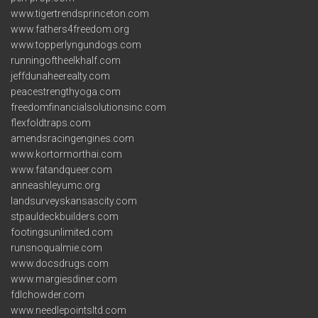
www.tigertrendsprinceton.com
www.fathers4freedom.org
www.topperlyngundogs.com
runningoftheelkhalf.com
jeffdunaheerealty.com
peacestrengthyoga.com
freedomfinancialsolutionsinc.com
flexfoldtraps.com
amendsracingengines.com
www.kortormorthai.com
www.fatandqueer.com
anneashleyumc.org
landsurveyskansascity.com
stpauldeckbuilders.com
footingsunlimited.com
runsnoqualmie.com
www.docsdrugs.com
www.margiesdiner.com
fdlchowder.com
www.needlepointsltd.com