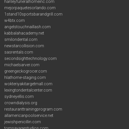
hanleyfuneralhomeinc.com
mejorpaquetesorlando.com
1stand10sportsbarandgrill.com
w4btx.com
angelstouchnaillash.com
kabbalahacademy.net
smilondental.com
newstarcollision.com
sasrentals.com
secondsighttechnology.com
michaelsarver.com
greengeckogrocer.com
hlathome-staging.com
wokteriyakitargetmall.com
lexingtondentalcenter.com
sydneyellis.com
crowndialysis.org
restauranttrainingprogram.com
allamericanpoolservice.net
jewishpenicillin.com
tomsavagestudios.com