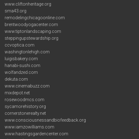
www.cliftonheritage.org
sma43.org
remodelingchicagoonline.com
brentwoodyogacenter.com
www.tiptonlandscaping.com
steppingupstewardship.org
ccvoptica.com
washingtonlehigh.com
luigisbakery.com
hanabi-sushi.com
wolfandzed.com
dekuta.com
www.cinemabuzz.com
mixdepot.net
rosewoodmcs.com
sycamorehistory.org
cornerstonerealty.net
www.consciousnessandbiofeedback.org
www.iamzowilliams.com
www.hastingsgardencenter.com