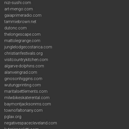
nizi-sushi.com
art-mengo.com
gaiaprimeradio.com
tammiebrown.net
dutonc.com
thelongescape.com
mattolegrange.com
junglelodgecostarica.com
christianfestivals.org
visitcountrykitchen.com
algarve-dolphins.com
alanveingrad.com
ginosonhiggins.com
wutungprinting.com
maritalsettlements.com
milwbikeskaterental.com
baymontjacksonms.com
townofaltonany.com
pglax.org
negativespacecleveland.com