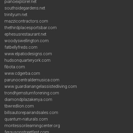
pianoexplorer.net
southsidegardens.net
trinityum.net
mazzicontractors.com
thethirdplacesportsbar.com
ephesusrestaurant.net
woodyswellington.com
fatbellyfreds.com
www.elpatiodesigns.com
hudsonquarteryork.com
fibota.com
www.cdgerba.com
parunocentraldemusica.com
www.guardianangelassistedliving.com
trondhjemsturnforening.com
diamondplazakenya.com
tbwredlion.com
billsautorepairandsales.com
quantum-naturals.com
montessorilearningcenter.org
fergusonstreetfest.com