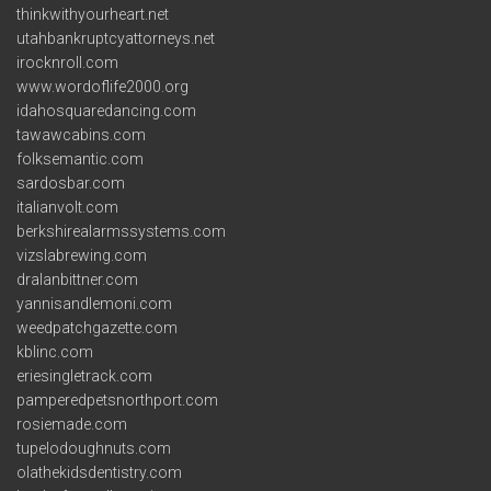
thinkwithyourheart.net
utahbankruptcyattorneys.net
irocknroll.com
www.wordoflife2000.org
idahosquaredancing.com
tawawcabins.com
folksemantic.com
sardosbar.com
italianvolt.com
berkshirealarmssystems.com
vizslabrewing.com
dralanbittner.com
yannisandlemoni.com
weedpatchgazette.com
kblinc.com
eriesingletrack.com
pamperedpetsnorthport.com
rosiemade.com
tupelodoughnuts.com
olathekidsdentistry.com