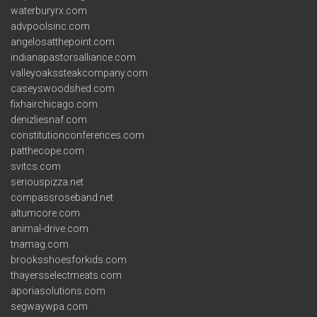
waterburyrx.com
advpoolsinc.com
angelosatthepoint.com
indianapastorsalliance.com
valleyoakssteakcompany.com
caseyswoodshed.com
fixhairchicago.com
denizliesnaf.com
constitutionconferences.com
patthecope.com
svitcs.com
seriouspizza.net
compassroseband.net
altumcore.com
animal-drive.com
tnamag.com
brooksshoesforkids.com
thayersselectmeats.com
aporiasolutions.com
segwaywpa.com