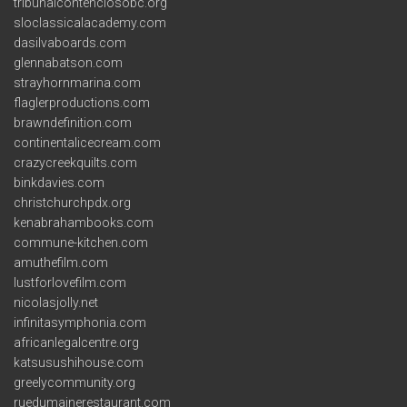
tribunalcontenciosobc.org
sloclassicalacademy.com
dasilvaboards.com
glennabatson.com
strayhornmarina.com
flaglerproductions.com
brawndefinition.com
continentalicecream.com
crazycreekquilts.com
binkdavies.com
christchurchpdx.org
kenabrahambooks.com
commune-kitchen.com
amuthefilm.com
lustforlovefilm.com
nicolasjolly.net
infinitasymphonia.com
africanlegalcentre.org
katsusushihouse.com
greelycommunity.org
ruedumainerestaurant.com