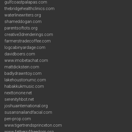
gulfcoastpalapas.com
thebridgehealthclinics.com
waterlinewriters.org
shameddogan.com
parentsoftots.org
creative3drenderings.com
farmerstradecoffee.com
logcabinyardage.com
davidboers.com
www.imobetachat.com
mattdickstein.com
badlydrawntoy.com
lakehoustonumc.com
habakkukmusic.com
nexttonone.net
serenityhbot.net
joshuainternational.org
susansnailandfacial.com
pen-prop.com
www.tigertrendsprinceton.com
www.fathers4freedom.org