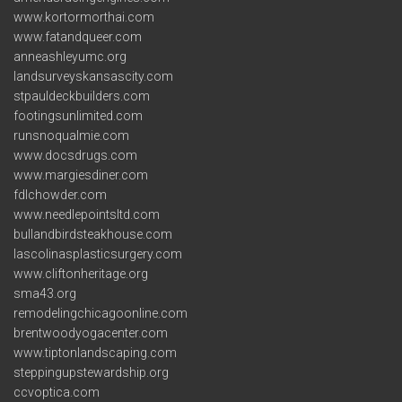
www.kortormorthai.com
www.fatandqueer.com
anneashleyumc.org
landsurveyskansascity.com
stpauldeckbuilders.com
footingsunlimited.com
runsnoqualmie.com
www.docsdrugs.com
www.margiesdiner.com
fdlchowder.com
www.needlepointsltd.com
bullandbirdsteakhouse.com
lascolinasplasticsurgery.com
www.cliftonheritage.org
sma43.org
remodelingchicagoonline.com
brentwoodyogacenter.com
www.tiptonlandscaping.com
steppingupstewardship.org
ccvoptica.com