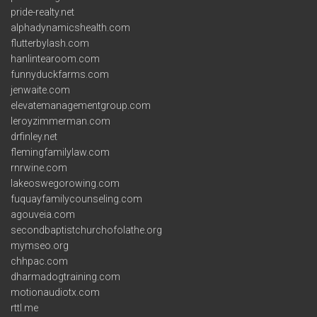
pride-realty.net
alphadynamicshealth.com
flutterbylash.com
hanlintearoom.com
funnyduckfarms.com
jenwaite.com
elevatemanagementgroup.com
leroyzimmerman.com
drfinley.net
flemingfamilylaw.com
rnrwine.com
lakeoswegorowing.com
fuquayfamilycounseling.com
agouveia.com
secondbaptistchurchofolathe.org
mymseo.org
chhpac.com
dharmadogtraining.com
motionaudiotx.com
rttl.me