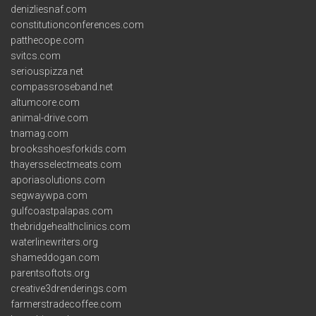
denizliesnaf.com
constitutionconferences.com
patthecope.com
svitcs.com
seriouspizza.net
compassroseband.net
altumcore.com
animal-drive.com
tnamag.com
brooksshoesforkids.com
thayersselectmeats.com
aporiasolutions.com
segwaywpa.com
gulfcoastpalapas.com
thebridgehealthclinics.com
waterlinewriters.org
shameddogan.com
parentsoftots.org
creative3drenderings.com
farmerstradecoffee.com