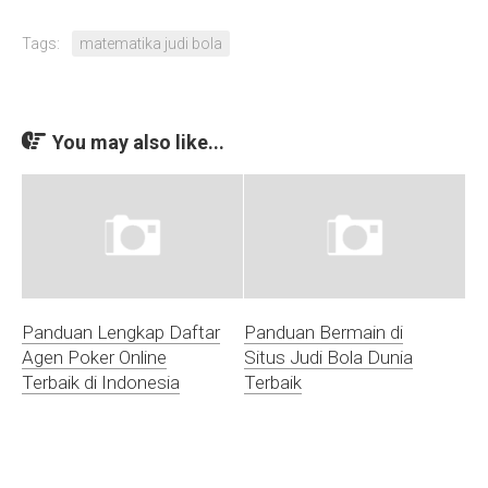
Tags:
matematika judi bola
You may also like...
Panduan Lengkap Daftar
Panduan Bermain di
Agen Poker Online
Situs Judi Bola Dunia
Terbaik di Indonesia
Terbaik