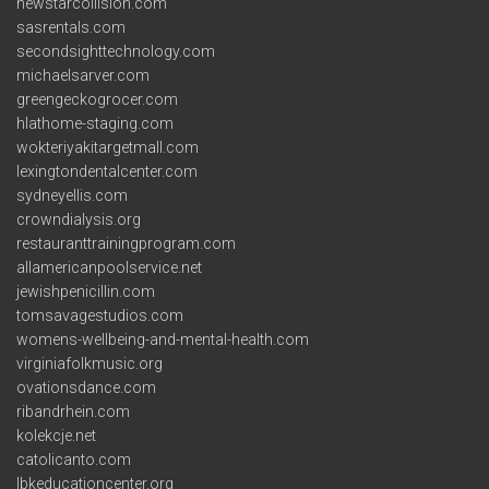
newstarcollision.com
sasrentals.com
secondsighttechnology.com
michaelsarver.com
greengeckogrocer.com
hlathome-staging.com
wokteriyakitargetmall.com
lexingtondentalcenter.com
sydneyellis.com
crowndialysis.org
restauranttrainingprogram.com
allamericanpoolservice.net
jewishpenicillin.com
tomsavagestudios.com
womens-wellbeing-and-mental-health.com
virginiafolkmusic.org
ovationsdance.com
ribandrhein.com
kolekcje.net
catolicanto.com
lbkeducationcenter.org