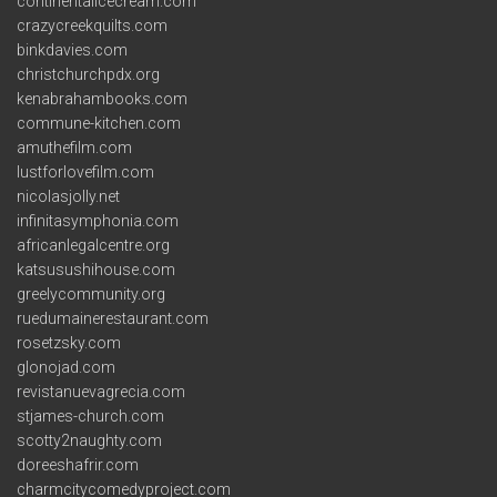
continentalicecream.com
crazycreekquilts.com
binkdavies.com
christchurchpdx.org
kenabrahambooks.com
commune-kitchen.com
amuthefilm.com
lustforlovefilm.com
nicolasjolly.net
infinitasymphonia.com
africanlegalcentre.org
katsusushihouse.com
greelycommunity.org
ruedumainerestaurant.com
rosetzsky.com
glonojad.com
revistanuevagrecia.com
stjames-church.com
scotty2naughty.com
doreeshafrir.com
charmcitycomedyproject.com