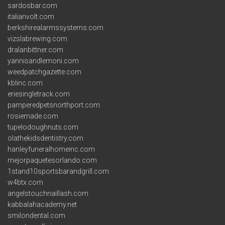
sardosbar.com
italianvolt.com
berkshirealarmssystems.com
vizslabrewing.com
dralanbittner.com
yannisandlemoni.com
weedpatchgazette.com
kblinc.com
eriesingletrack.com
pamperedpetsnorthport.com
rosiemade.com
tupelodoughnuts.com
olathekidsdentistry.com
hanleyfuneralhomeinc.com
mejorpaquetesorlando.com
1stand10sportsbarandgrill.com
w4btx.com
angelstouchnaillash.com
kabbalahacademy.net
smilondental.com