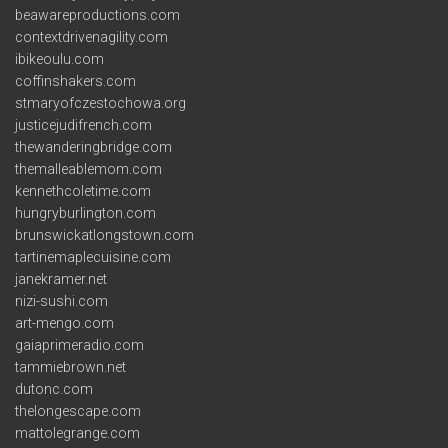
beawareproductions.com
contextdrivenagility.com
ibikeoulu.com
coffinshakers.com
stmaryofczestochowa.org
justicejudifrench.com
thewanderingbridge.com
themalleablemom.com
kennethcoletime.com
hungryburlington.com
brunswickatlongstown.com
tartinemaplecuisine.com
janekramer.net
nizi-sushi.com
art-mengo.com
gaiaprimeradio.com
tammiebrown.net
dutonc.com
thelongescape.com
mattolegrange.com