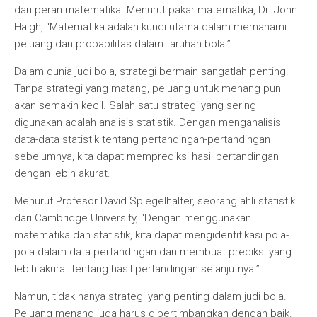
dari peran matematika. Menurut pakar matematika, Dr. John
Haigh, “Matematika adalah kunci utama dalam memahami
peluang dan probabilitas dalam taruhan bola.”
Dalam dunia judi bola, strategi bermain sangatlah penting.
Tanpa strategi yang matang, peluang untuk menang pun
akan semakin kecil. Salah satu strategi yang sering
digunakan adalah analisis statistik. Dengan menganalisis
data-data statistik tentang pertandingan-pertandingan
sebelumnya, kita dapat memprediksi hasil pertandingan
dengan lebih akurat.
Menurut Profesor David Spiegelhalter, seorang ahli statistik
dari Cambridge University, “Dengan menggunakan
matematika dan statistik, kita dapat mengidentifikasi pola-
pola dalam data pertandingan dan membuat prediksi yang
lebih akurat tentang hasil pertandingan selanjutnya.”
Namun, tidak hanya strategi yang penting dalam judi bola.
Peluang menang juga harus dipertimbangkan dengan baik.