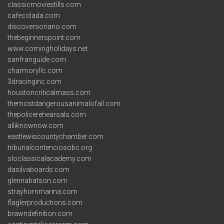
classicmoviestills.com
cafecolada.com
discoversoriano.com
thebeginnerspoint.com
www.comingholidays.net
sanfranguide.com
charmoryllc.com
3dracinginc.com
houstoncriticalmass.com
themostdangerousanimalofall.com
thepolicerehearsals.com
alliknownow.com
eastlewiscountychamber.com
tribunalcontenciosobc.org
sloclassicalacademy.com
dasilvaboards.com
glennabatson.com
strayhornmarina.com
flaglerproductions.com
brawndefinition.com