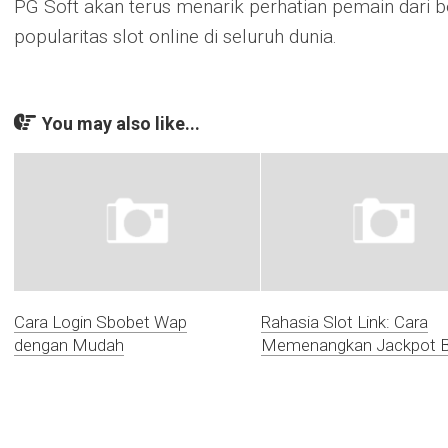
PG Soft akan terus menarik perhatian pemain dari 
popularitas slot online di seluruh dunia.
You may also like...
Cara Login Sbobet Wap
Rahasia Slot Link: Cara
dengan Mudah
Memenangkan Jackpot B