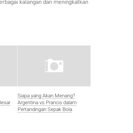
berbagai kalangan dan meningkatkan
Siapa yang Akan Menang?
esar
Argentina vs Prancis dalam
Pertandingan Sepak Bola