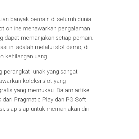
ian banyak pemain di seluruh dunia.
slot online menawarkan pengalaman
g dapat memanjakan setiap pemain.
i ini adalah melalui slot demo, di
o kehilangan uang.
 perangkat lunak yang sangat
nawarkan koleksi slot yang
grafis yang memukau. Dalam artikel
ik dari Pragmatic Play dan PG Soft
i, siap-siap untuk memanjakan diri
.