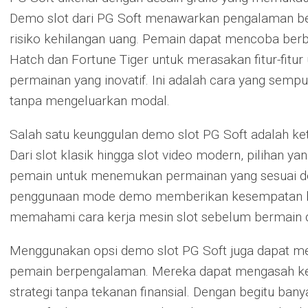
Demo slot dari PG Soft menawarkan pengalaman b
risiko kehilangan uang. Pemain dapat mencoba berb
Hatch dan Fortune Tiger untuk merasakan fitur-fitur
permainan yang inovatif. Ini adalah cara yang sempu
tanpa mengeluarkan modal.
Salah satu keunggulan demo slot PG Soft adalah ket
Dari slot klasik hingga slot video modern, pilihan 
pemain untuk menemukan permainan yang sesuai den
penggunaan mode demo memberikan kesempatan bag
memahami cara kerja mesin slot sebelum bermain 
Menggunakan opsi demo slot PG Soft juga dapat men
pemain berpengalaman. Mereka dapat mengasah 
strategi tanpa tekanan finansial. Dengan begitu bany