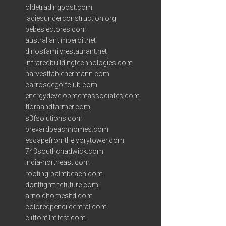
oldetradingpost.com
ladiesunderconstruction.org
bebeslectores.com
australiantimberoil.net
dinosfamilyrestaurant.net
infraredbuildingtechnologies.com
harvesttablehermann.com
carrosdegolfclub.com
energydevelopmentassociates.com
floraandfarmer.com
s3fsolutions.com
brevardbeachhomes.com
escapefromtheivorytower.com
743southchadwick.com
india-northeast.com
roofing-palmbeach.com
dontfightthefuture.com
arnoldhomesltd.com
coloredpencilcentral.com
cliftonfilmfest.com