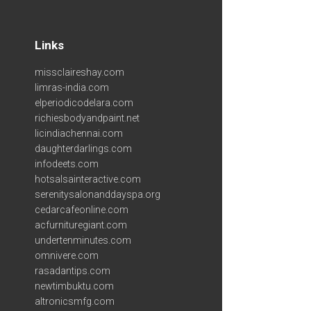
Links
missclaireshay.com
limras-india.com
elperiodicodelara.com
richiesbodyandpaint.net
licindiachennai.com
daughterdarlings.com
infodeets.com
hotsalsainteractive.com
serenitysalonanddayspa.org
cedarcafeonline.com
acfurnituregiant.com
undertenminutes.com
omnivere.com
rasadantips.com
newtimbuktu.com
altronicsmfg.com