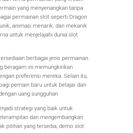
ermain yang menyenangkan tanpa
agai permainan slot seperti Dragon
 unik, animasi menarik, dan mekanik
rna untuk menjelajahi dunia slot
ersediaan berbagai jenis permainan.
yang beragam ini memungkinkan
gan preferensi mereka. Selain itu,
i pemain baru untuk belajar dan
dengan uang sungguhan.
jadi strategi yang baik untuk
keterampilan dan mengembangkan
ak pilihan yang tersedia, demo slot