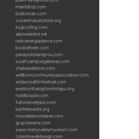
pearlmanilahotel.com
maintdrop.com
bobtoman.com
sosanimauxtunisie.org
kogroofing.com
alpinedentist.net
radioenergiadance.com
kookotheek.com
panayiotislamprou.com
southcampusgateway.com
chateaudelisse.com
wellborncommunityassociation.com
wildwoodfilmfestival.com
westnorthamptonshirejpu.org
hotelbrasile.com
fultonstreetjazz.com
bartlettevents.org
moveablecontainer.com
grupolareina.com
www.cherryvalleymuseum.com
cotentinwebdesign.com