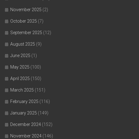
November 2025
(2)
October 2025
(7)
September 2025
(12)
August 2025
(9)
June 2025
(1)
May 2025
(100)
April 2025
(150)
March 2025
(151)
February 2025
(116)
January 2025
(149)
December 2024
(152)
November 2024
(146)