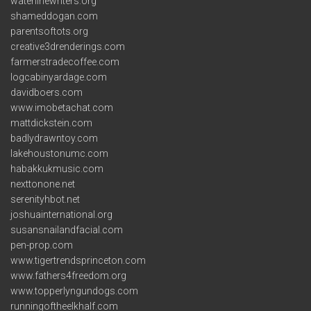
waterlinewriters.org
shameddogan.com
parentsoftots.org
creative3drenderings.com
farmerstradecoffee.com
logcabinyardage.com
davidboers.com
www.imobetachat.com
mattdickstein.com
badlydrawntoy.com
lakehoustonumc.com
habakkukmusic.com
nexttonone.net
serenityhbot.net
joshuainternational.org
susansnailandfacial.com
pen-prop.com
www.tigertrendsprinceton.com
www.fathers4freedom.org
www.topperlyngundogs.com
runningoftheelkhalf.com