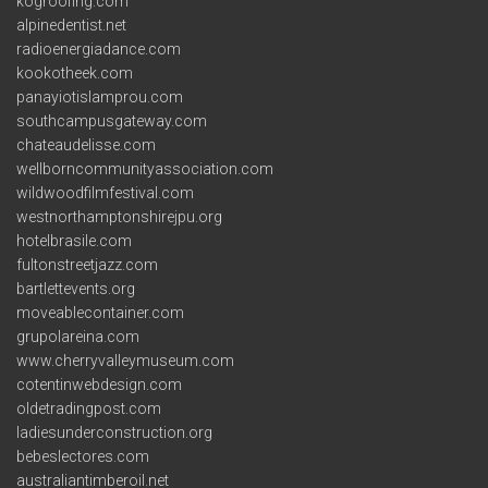
kogroofing.com
alpinedentist.net
radioenergiadance.com
kookotheek.com
panayiotislamprou.com
southcampusgateway.com
chateaudelisse.com
wellborncommunityassociation.com
wildwoodfilmfestival.com
westnorthamptonshirejpu.org
hotelbrasile.com
fultonstreetjazz.com
bartlettevents.org
moveablecontainer.com
grupolareina.com
www.cherryvalleymuseum.com
cotentinwebdesign.com
oldetradingpost.com
ladiesunderconstruction.org
bebeslectores.com
australiantimberoil.net