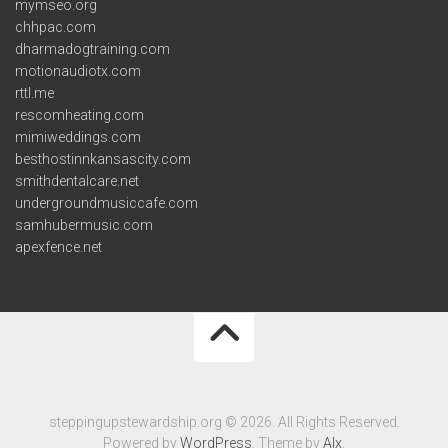
mymseo.org
chhpac.com
dharmadogtraining.com
motionaudiotx.com
rttl.me
rescomheating.com
mimiweddings.com
besthostinnkansascity.com
smithdentalcare.net
undergroundmusiccafe.com
samhubermusic.com
apexfence.net
steppingupstewardship.org © 2026. All Rights Reserved.
Powered by
WordPress
. Theme by
Alx
.