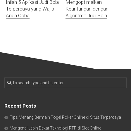
Inilah 5 Aplikasi Judi Bola
Mengoptimalkan
Terpercaya yang Wajib
Keuntungan dengan
Anda Coba
Algoritma Judi Bola
Recent Posts
Tips Menang Bermain Togel Poker Online di Situs Terpercaya
Mengenal Lebih Dekat Teknologi RTP di Slot Online