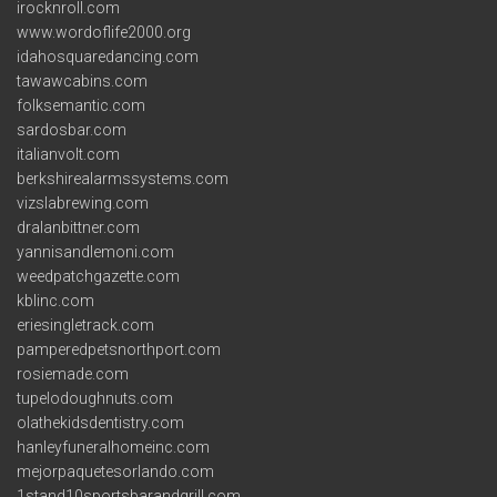
irocknroll.com
www.wordoflife2000.org
idahosquaredancing.com
tawawcabins.com
folksemantic.com
sardosbar.com
italianvolt.com
berkshirealarmssystems.com
vizslabrewing.com
dralanbittner.com
yannisandlemoni.com
weedpatchgazette.com
kblinc.com
eriesingletrack.com
pamperedpetsnorthport.com
rosiemade.com
tupelodoughnuts.com
olathekidsdentistry.com
hanleyfuneralhomeinc.com
mejorpaquetesorlando.com
1stand10sportsbarandgrill.com