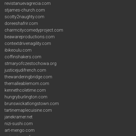
revistanuevagrecia.com
stjames-church.com
scotty2naughty.com
doreeshafrir.com
charmcitycomedyproject.com
beawareproductions.com
contextdrivenagility.com
ibikeoulu.com
coffinshakers.com
stmaryofczestochowa.org
justicejudifrench.com
thewanderingbridge.com
themalleablemom.com
kennethcoletime.com
hungryburlington.com
brunswickatlongstown.com
tartinemaplecuisine.com
janekramer.net
nizi-sushi.com
art-mengo.com