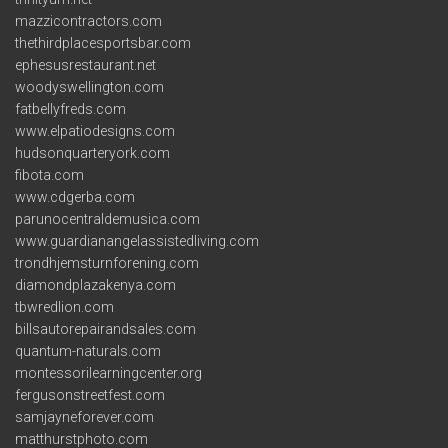
mazzicontractors.com
thethirdplacesportsbar.com
ephesusrestaurant.net
woodyswellington.com
fatbellyfreds.com
www.elpatiodesigns.com
hudsonquarteryork.com
fibota.com
www.cdgerba.com
parunocentraldemusica.com
www.guardianangelassistedliving.com
trondhjemsturnforening.com
diamondplazakenya.com
tbwredlion.com
billsautorepairandsales.com
quantum-naturals.com
montessorilearningcenter.org
fergusonstreetfest.com
samjayneforever.com
matthurstphoto.com