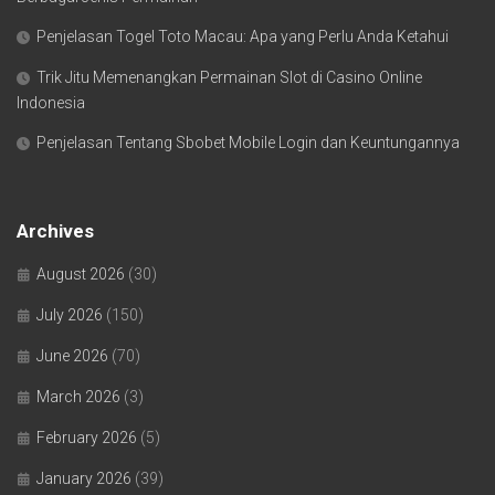
Penjelasan Togel Toto Macau: Apa yang Perlu Anda Ketahui
Trik Jitu Memenangkan Permainan Slot di Casino Online
Indonesia
Penjelasan Tentang Sbobet Mobile Login dan Keuntungannya
Archives
August 2026
(30)
July 2026
(150)
June 2026
(70)
March 2026
(3)
February 2026
(5)
January 2026
(39)