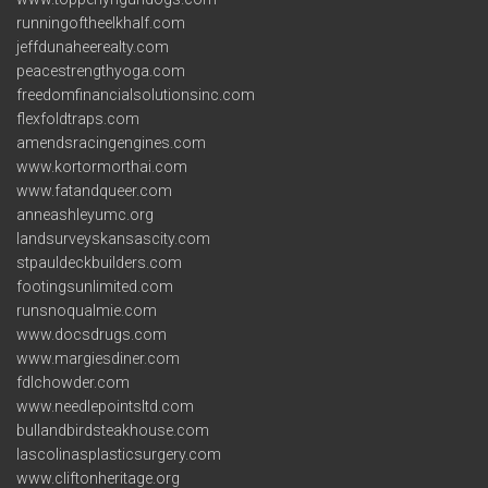
runningoftheelkhalf.com
jeffdunaheerealty.com
peacestrengthyoga.com
freedomfinancialsolutionsinc.com
flexfoldtraps.com
amendsracingengines.com
www.kortormorthai.com
www.fatandqueer.com
anneashleyumc.org
landsurveyskansascity.com
stpauldeckbuilders.com
footingsunlimited.com
runsnoqualmie.com
www.docsdrugs.com
www.margiesdiner.com
fdlchowder.com
www.needlepointsltd.com
bullandbirdsteakhouse.com
lascolinasplasticsurgery.com
www.cliftonheritage.org