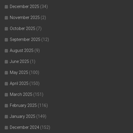
December 2025
(34)
November 2025
(2)
October 2025
(7)
September 2025
(12)
August 2025
(9)
June 2025
(1)
May 2025
(100)
April 2025
(150)
March 2025
(151)
February 2025
(116)
January 2025
(149)
December 2024
(152)