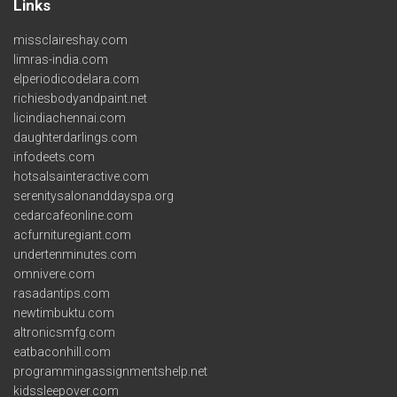
Links
missclaireshay.com
limras-india.com
elperiodicodelara.com
richiesbodyandpaint.net
licindiachennai.com
daughterdarlings.com
infodeets.com
hotsalsainteractive.com
serenitysalonanddayspa.org
cedarcafeonline.com
acfurnituregiant.com
undertenminutes.com
omnivere.com
rasadantips.com
newtimbuktu.com
altronicsmfg.com
eatbaconhill.com
programmingassignmentshelp.net
kidssleepover.com