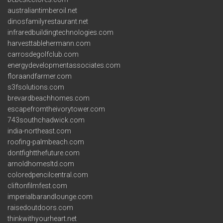
australiantimberoil.net
dinosfamilyrestaurant.net
infraredbuildingtechnologies.com
harvesttablehermann.com
carrosdegolfclub.com
energydevelopmentassociates.com
floraandfarmer.com
s3fsolutions.com
brevardbeachhomes.com
escapefromtheivorytower.com
743southchadwick.com
india-northeast.com
roofing-palmbeach.com
dontfightthefuture.com
arnoldhomesltd.com
coloredpencilcentral.com
cliftonfilmfest.com
imperialbarandlounge.com
raisedoutdoors.com
thinkwithyourheart.net