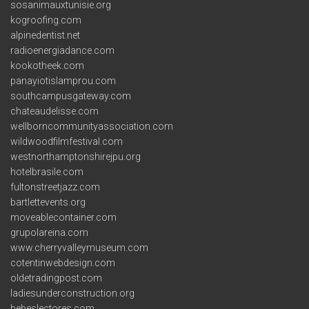
sosanimauxtunisie.org
kogroofing.com
alpinedentist.net
radioenergiadance.com
kookotheek.com
panayiotislamprou.com
southcampusgateway.com
chateaudelisse.com
wellborncommunityassociation.com
wildwoodfilmfestival.com
westnorthamptonshirejpu.org
hotelbrasile.com
fultonstreetjazz.com
bartlettevents.org
moveablecontainer.com
grupolareina.com
www.cherryvalleymuseum.com
cotentinwebdesign.com
oldetradingpost.com
ladiesunderconstruction.org
bebeslectores.com