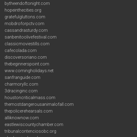
bytheendoftonight.com
hopeinthecities.org
gratefulgluttons.com
mobdroforpctv.com
cassandrasturdy.com
sanbenitoolivefestival.com
classicmoviestills.com
cafecolada.com
discoversoriano.com
thebeginnerspoint.com
www.comingholidays.net
sanfranguide.com
charmoryllc.com
3dracinginc.com
houstoncriticalmass.com
themostdangerousanimalofall.com
thepolicerehearsals.com
alliknownow.com
eastlewiscountychamber.com
tribunalcontenciosobc.org