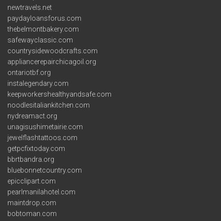
newtravels.net
paydayloansforus.com
thebelmontbakery.com
safewayclassic.com
countrysidewoodcrafts.com
appliancerepairchicagoil.org
ontariotbf.org
instalegendary.com
keepworkershealthyandsafe.com
noodlesitaliankitchen.com
nydreamact.org
unagisushimetairie.com
jewelflashtattoos.com
getpcfixtoday.com
bbrtbandra.org
bluebonnetcountry.com
epicclipart.com
pearlmanilahotel.com
maintdrop.com
bobtoman.com