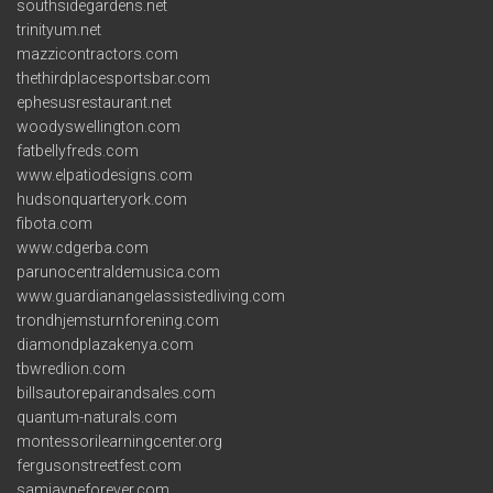
southsidegardens.net
trinityum.net
mazzicontractors.com
thethirdplacesportsbar.com
ephesusrestaurant.net
woodyswellington.com
fatbellyfreds.com
www.elpatiodesigns.com
hudsonquarteryork.com
fibota.com
www.cdgerba.com
parunocentraldemusica.com
www.guardianangelassistedliving.com
trondhjemsturnforening.com
diamondplazakenya.com
tbwredlion.com
billsautorepairandsales.com
quantum-naturals.com
montessorilearningcenter.org
fergusonstreetfest.com
samjayneforever.com