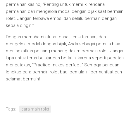
permainan kasino, “Penting untuk memiliki rencana
permainan dan mengelola modal dengan bijak saat bermain
rolet. Jangan terbawa emosi dan selalu bermain dengan
kepala dingin.”
Dengan memahami aturan dasar, jenis taruhan, dan
mengelola modal dengan bijak, Anda sebagai pemula bisa
meningkatkan peluang menang dalam bermain rolet. Jangan
lupa untuk terus belajar dan berlatih, karena seperti pepatah
mengatakan, “Practice makes perfect.” Semoga panduan
lengkap cara bermain rolet bagi pemula ini bermanfaat dan
selamat bermain!
Tags:
cara main rolet