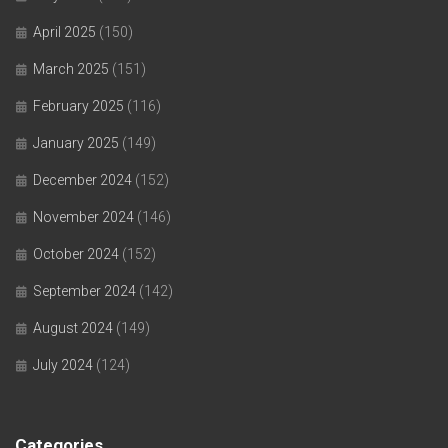
April 2025
(150)
March 2025
(151)
February 2025
(116)
January 2025
(149)
December 2024
(152)
November 2024
(146)
October 2024
(152)
September 2024
(142)
August 2024
(149)
July 2024
(124)
Categories