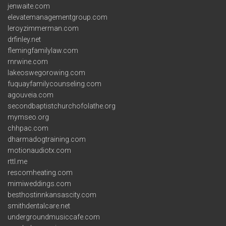
jenwaite.com
elevatemanagementgroup.com
leroyzimmerman.com
drfinley.net
flemingfamilylaw.com
rnrwine.com
lakeoswegorowing.com
fuquayfamilycounseling.com
agouveia.com
secondbaptistchurchofolathe.org
mymseo.org
chhpac.com
dharmadogtraining.com
motionaudiotx.com
rttl.me
rescomheating.com
mimiweddings.com
besthostinnkansascity.com
smithdentalcare.net
undergroundmusiccafe.com