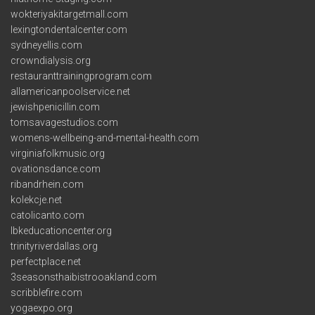
wokteriyakitargetmall.com
lexingtondentalcenter.com
sydneyellis.com
crowndialysis.org
restauranttrainingprogram.com
allamericanpoolservice.net
jewishpenicillin.com
tomsavagestudios.com
womens-wellbeing-and-mental-health.com
virginiafolkmusic.org
ovationsdance.com
ribandrhein.com
kolekcje.net
catolicanto.com
lbkeducationcenter.org
trinityriverdallas.org
perfectplace.net
3seasonsthaibistrooakland.com
scribblefire.com
yogaexpo.org