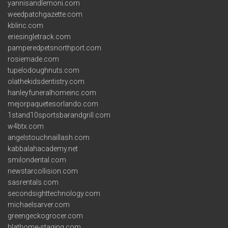
yannisandlemoni.com
weedpatchgazette.com
kblinc.com
eriesingletrack.com
pamperedpetsnorthport.com
rosiemade.com
tupelodoughnuts.com
olathekidsdentistry.com
hanleyfuneralhomeinc.com
mejorpaquetesorlando.com
1stand10sportsbarandgrill.com
w4btx.com
angelstouchnaillash.com
kabbalahacademy.net
smilondental.com
newstarcollision.com
sasrentals.com
secondsighttechnology.com
michaelsarver.com
greengeckogrocer.com
hlathome-staging.com