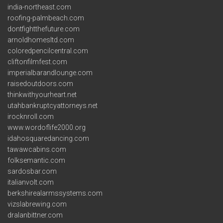
india-northeast.com
roofing-palmbeach.com
dontfightthefuture.com
arnoldhomesltd.com
coloredpencilcentral.com
cliftonfilmfest.com
imperialbarandlounge.com
raisedoutdoors.com
thinkwithyourheart.net
utahbankruptcyattorneys.net
irocknroll.com
www.wordoflife2000.org
idahosquaredancing.com
tawawcabins.com
folksemantic.com
sardosbar.com
italianvolt.com
berkshirealarmssystems.com
vizslabrewing.com
dralanbittner.com