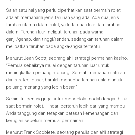
Salah satu hal yang perlu diperhatikan saat bermain rolet
adalah memahami jenis taruhan yang ada. Ada dua jenis
taruhan utama dalam rolet, yaitu taruhan luar dan taruhan
dalam. Taruhan luar meliputi taruhan pada warna,
ganjil/genap, dan tinggi/rendah, sedangkan taruhan dalam
melibatkan taruhan pada angka-angka tertentu.
Menurut Jean Scott, seorang ahli strategi permainan kasino,
“Pemula sebaiknya mulai dengan taruhan luar untuk
meningkatkan peluang menang. Setelah memahami aturan
dan strategi dasar, barulah mencoba taruhan dalam untuk
peluang menang yang lebih besar.”
Selain itu, penting juga untuk mengelola modal dengan bijak
saat bermain rolet. Hindari bertaruh lebih dari yang mampu
Anda tanggung dan tetapkan batasan kemenangan dan
kerugian sebelum memulai permainan.
Menurut Frank Scoblete, seorang penulis dan ahli strategi