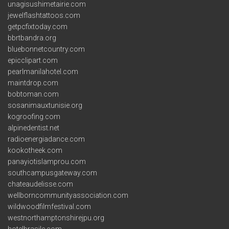
unagisushimetairie.com
jewelflashtattoos.com
getpcfixtoday.com
bbrtbandra.org
bluebonnetcountry.com
epicclipart.com
pearlmanilahotel.com
maintdrop.com
bobtoman.com
sosanimauxtunisie.org
kogroofing.com
alpinedentist.net
radioenergiadance.com
kookotheek.com
panayiotislamprou.com
southcampusgateway.com
chateaudelisse.com
wellborncommunityassociation.com
wildwoodfilmfestival.com
westnorthamptonshirejpu.org
hotelbrasile.com