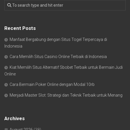
Recent Posts
Manfaat Bergabung dengan Situs Togel Terpercaya di
Indonesia
Cara Memilih Situs Casino Online Terbaik di Indonesia
Kiat Memilih Situs Alternatif Sbobet Terbaik untuk Bermain Judi
Online
Cara Bermain Poker Online dengan Modal 10rb
Menjadi Master Slot: Strategi dan Teknik Terbaik untuk Menang
Archives
August 2026
(38)