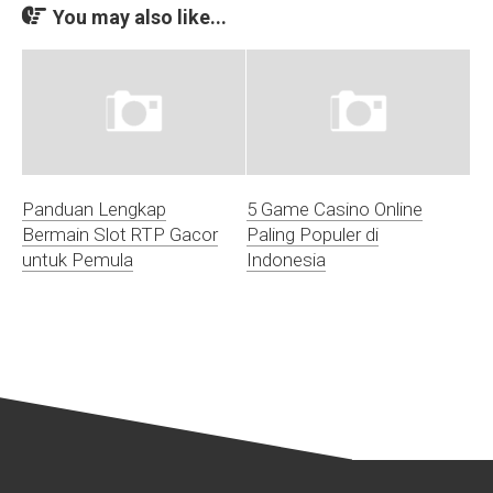
You may also like...
Panduan Lengkap
5 Game Casino Online
Bermain Slot RTP Gacor
Paling Populer di
untuk Pemula
Indonesia