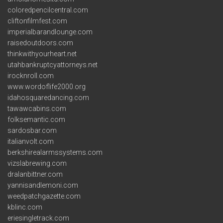
coloredpencilcentral.com
cliftonfilmfest.com
imperialbarandlounge.com
raisedoutdoors.com
thinkwithyourheart.net
utahbankruptcyattorneys.net
irocknroll.com
www.wordoflife2000.org
idahosquaredancing.com
tawawcabins.com
folksemantic.com
sardosbar.com
italianvolt.com
berkshirealarmssystems.com
vizslabrewing.com
dralanbittner.com
yannisandlemoni.com
weedpatchgazette.com
kblinc.com
eriesingletrack.com