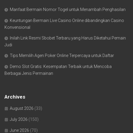
Manfaat Bermain Nomor Togel untuk Menambah Penghasilan
Keuntungan Bermain Live Casino Online dibandingkan Casino
Konvensional
Inilah Link Resmi Sbobet Terbaru yang Harus Diketahui Pemain
Judi
Tips Memilih Agen Poker Online Terpercaya untuk Daftar
Demo Slot Gratis: Kesempatan Terbaik untuk Mencoba
Berbagai Jenis Permainan
Archives
August 2026
(33)
July 2026
(150)
June 2026
(70)