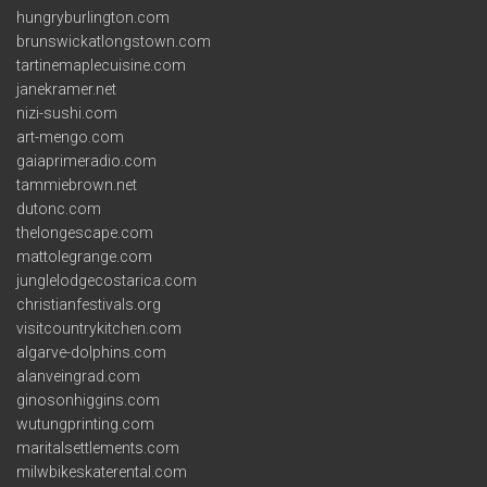
hungryburlington.com
brunswickatlongstown.com
tartinemaplecuisine.com
janekramer.net
nizi-sushi.com
art-mengo.com
gaiaprimeradio.com
tammiebrown.net
dutonc.com
thelongescape.com
mattolegrange.com
junglelodgecostarica.com
christianfestivals.org
visitcountrykitchen.com
algarve-dolphins.com
alanveingrad.com
ginosonhiggins.com
wutungprinting.com
maritalsettlements.com
milwbikeskaterental.com