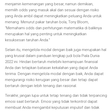
menjamin kemenangan yang besar, namun demikian,
memilih odds yang masuk akal dan sesuai dengan risiko
yang Anda ambil dapat meningkatkan peluang Anda untuk
menang. Menurut pakar taruhan bola, Tony Bloom,
“Memahami odds dan perhitungan matematika di baliknya
merupakan hal yang penting untuk meningkatkan
kesuksesan taruhan Anda.”
Selain itu, mengelola modal dengan baik juga merupakan hal
yang krusial dalam panduan lengkap judi bola Piala Dunia
2022 ini. Hindari bertaruh melebihi kemampuan finansial
Anda dan tetapkan batasan kekalahan yang dapat Anda
terima. Dengan mengelola modal dengan baik, Anda dapat
mengurangi risiko kerugian yang besar dan tetap dapat
bertaruh dengan lebih tenang dan rasional.
Terakhir, jangan lupa untuk tetap tenang dan tidak terpancing
emosi saat bertaruh. Emosi yang tidak terkontrol dapat
membuat Anda mengambil keputusan impulsif dan tidak