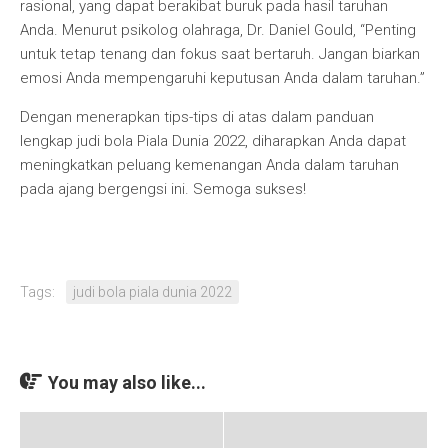
rasional, yang dapat berakibat buruk pada hasil taruhan
Anda. Menurut psikolog olahraga, Dr. Daniel Gould, “Penting
untuk tetap tenang dan fokus saat bertaruh. Jangan biarkan
emosi Anda mempengaruhi keputusan Anda dalam taruhan.”
Dengan menerapkan tips-tips di atas dalam panduan
lengkap judi bola Piala Dunia 2022, diharapkan Anda dapat
meningkatkan peluang kemenangan Anda dalam taruhan
pada ajang bergengsi ini. Semoga sukses!
Tags:
judi bola piala dunia 2022
You may also like...