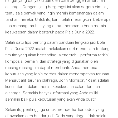
hangat yang banyak dicari oleh para penggemar taruhan
olahraga. Dengan ajang bergengsi ini akan segera dimulai,
tentu saja banyak yang ingin meraih kemenangan dalam
taruhan mereka. Untuk itu, kami telah merangkum beberapa
tips menang taruhan yang dapat membantu Anda meraih
kesuksesan dalam bertaruh pada Piala Dunia 2022.
Salah satu tips penting dalam panduan lengkap judi bola
Piala Dunia 2022 adalah melakukan riset mendalam tentang
tim-tim yang akan bertanding. Mengetahui performa terkini,
komposisi pemain, dan strategi yang digunakan oleh
masing-masing tim dapat membantu Anda membuat
keputusan yang lebih cerdas dalam menempatkan taruhan.
Menurut ahli taruhan olahraga, John Morrison, “Riset adalah
kunci utama dalam meraih kesuksesan dalam taruhan
olahraga. Semakin banyak informasi yang Anda miliki,
semakin baik pula keputusan yang akan Anda buat.”
Selain itu, penting juga untuk memperhatikan odds yang
ditawarkan oleh bandar judi. Odds yang tinggi tidak selalu