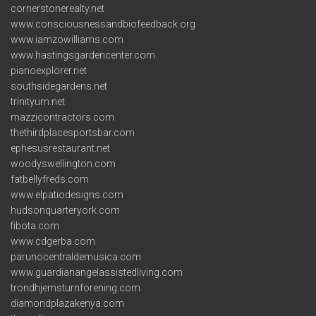
cornerstonerealty.net
www.consciousnessandbiofeedback.org
www.iamzowilliams.com
www.hastingsgardencenter.com
pianoexplorer.net
southsidegardens.net
trinityum.net
mazzicontractors.com
thethirdplacesportsbar.com
ephesusrestaurant.net
woodyswellington.com
fatbellyfreds.com
www.elpatiodesigns.com
hudsonquarteryork.com
fibota.com
www.cdgerba.com
parunocentraldemusica.com
www.guardianangelassistedliving.com
trondhjemsturnforening.com
diamondplazakenya.com