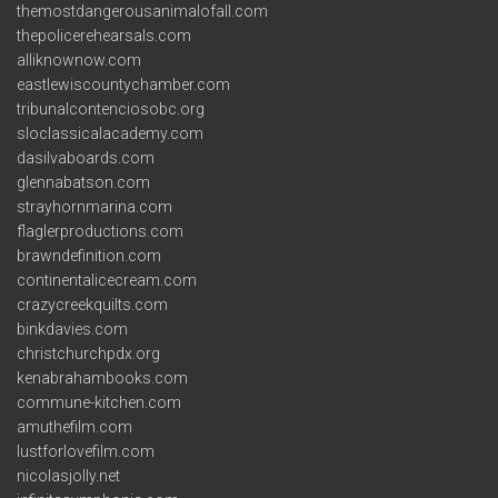
themostdangerousanimalofall.com
thepolicerehearsals.com
alliknownow.com
eastlewiscountychamber.com
tribunalcontenciosobc.org
sloclassicalacademy.com
dasilvaboards.com
glennabatson.com
strayhornmarina.com
flaglerproductions.com
brawndefinition.com
continentalicecream.com
crazycreekquilts.com
binkdavies.com
christchurchpdx.org
kenabrahambooks.com
commune-kitchen.com
amuthefilm.com
lustforlovefilm.com
nicolasjolly.net