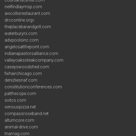
neilfindlaymsp.com
avicollisrestaurant.com
drcconline.org
v
theplacebarandgrill.com
waterburyrx.com
advpoolsinc.com
angelosatthepoint.com
indianapastorsalliance.com
valleyoakssteakcompany.com
caseyswoodshed.com
fixhairchicago.com
denizliesnaf.com
constitutionconferences.com
patthecope.com
svitcs.com
seriouspizza.net
compassroseband.net
altumcore.com
animal-drive.com
tnamag.com