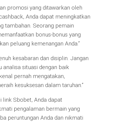
dan promosi yang ditawarkan oleh
cashback, Anda dapat meningkatkan
ng tambahan. Seorang pemain
memanfaatkan bonus-bonus yang
atkan peluang kemenangan Anda.”
enuh kesabaran dan disiplin. Jangan
analisa situasi dengan baik
kenal pernah mengatakan,
meraih kesuksesan dalam taruhan.”
 link Sbobet, Anda dapat
kmati pengalaman bermain yang
oba peruntungan Anda dan nikmati