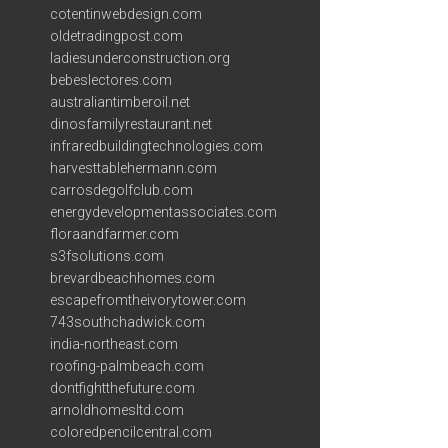
cotentinwebdesign.com
oldetradingpost.com
ladiesunderconstruction.org
bebeslectores.com
australiantimberoil.net
dinosfamilyrestaurant.net
infraredbuildingtechnologies.com
harvesttablehermann.com
carrosdegolfclub.com
energydevelopmentassociates.com
floraandfarmer.com
s3fsolutions.com
brevardbeachhomes.com
escapefromtheivorytower.com
743southchadwick.com
india-northeast.com
roofing-palmbeach.com
dontfightthefuture.com
arnoldhomesltd.com
coloredpencilcentral.com