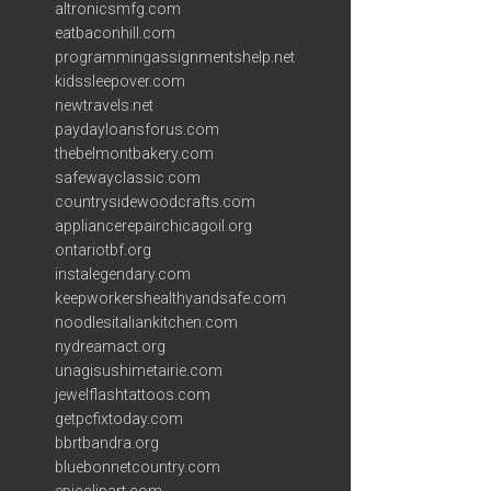
altronicsmfg.com
eatbaconhill.com
programmingassignmentshelp.net
kidssleepover.com
newtravels.net
paydayloansforus.com
thebelmontbakery.com
safewayclassic.com
countrysidewoodcrafts.com
appliancerepairchicagoil.org
ontariotbf.org
instalegendary.com
keepworkershealthyandsafe.com
noodlesitaliankitchen.com
nydreamact.org
unagisushimetairie.com
jewelflashtattoos.com
getpcfixtoday.com
bbrtbandra.org
bluebonnetcountry.com