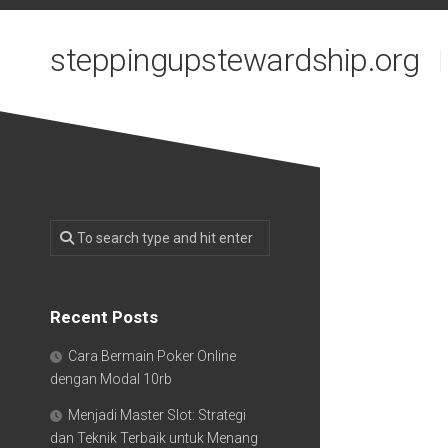
Skip
to
steppingupstewardship.org
content
Recent Posts
Cara Bermain Poker Online
dengan Modal 10rb
Menjadi Master Slot: Strategi
dan Teknik Terbaik untuk Menang