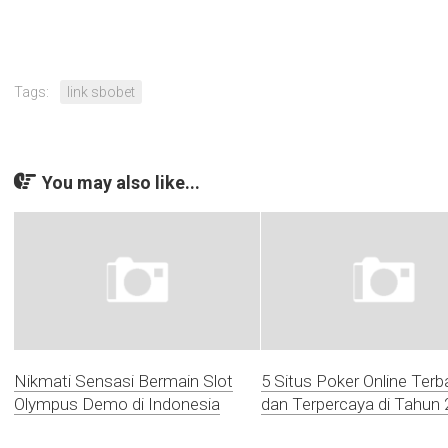
Tags:
link sbobet
You may also like...
Nikmati Sensasi Bermain Slot
5 Situs Poker Online Terb
Olympus Demo di Indonesia
dan Terpercaya di Tahun