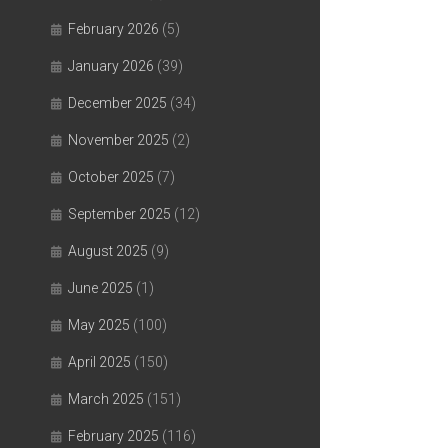
February 2026
(5)
January 2026
(39)
December 2025
(34)
November 2025
(2)
October 2025
(7)
September 2025
(12)
August 2025
(9)
June 2025
(1)
May 2025
(100)
April 2025
(150)
March 2025
(151)
February 2025
(116)