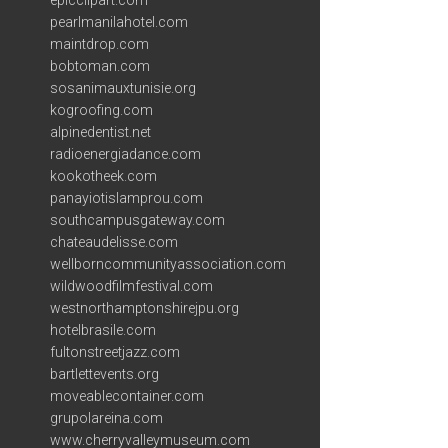
epicclipart.com
pearlmanilahotel.com
maintdrop.com
bobtoman.com
sosanimauxtunisie.org
kogroofing.com
alpinedentist.net
radioenergiadance.com
kookotheek.com
panayiotislamprou.com
southcampusgateway.com
chateaudelisse.com
wellborncommunityassociation.com
wildwoodfilmfestival.com
westnorthamptonshirejpu.org
hotelbrasile.com
fultonstreetjazz.com
bartlettevents.org
moveablecontainer.com
grupolareina.com
www.cherryvalleymuseum.com