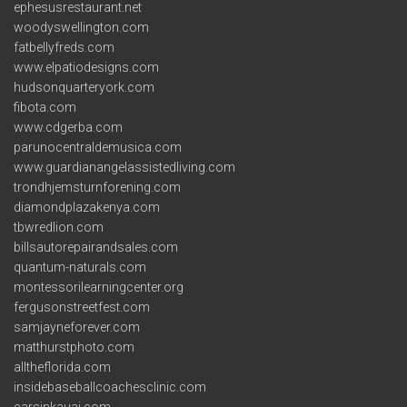
ephesusrestaurant.net
woodyswellington.com
fatbellyfreds.com
www.elpatiodesigns.com
hudsonquarteryork.com
fibota.com
www.cdgerba.com
parunocentraldemusica.com
www.guardianangelassistedliving.com
trondhjemsturnforening.com
diamondplazakenya.com
tbwredlion.com
billsautorepairandsales.com
quantum-naturals.com
montessorilearningcenter.org
fergusonstreetfest.com
samjayneforever.com
matthurstphoto.com
alltheflorida.com
insidebaseballcoachesclinic.com
carsinkauai.com