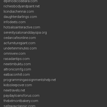
elperiodicodelara.com
richiesbodyandpaint.net
licindiachennai.com
daughterdarlings.com
infodeets.com
hotsalsainteractive.com
serenitysalonanddayspa.org
cedarcafeonline.com
acfurnituregiant.com
undertenminutes.com
omnivere.com
rasadantips.com
newtimbuktu.com
altronicsmfg.com
eatbaconhill.com
programmingassignmentshelp.net
kidssleepover.com
newtravels.net
paydayloansforus.com
thebelmontbakery.com
safewayclassic.com