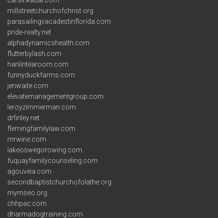
millstreetchurchofchrist.org
parasailingvacadestinflorida.com
pride-realty.net
alphadynamicshealth.com
flutterbylash.com
hanlintearoom.com
funnyduckfarms.com
jenwaite.com
elevatemanagementgroup.com
leroyzimmerman.com
drfinley.net
flemingfamilylaw.com
rnrwine.com
lakeoswegorowing.com
fuquayfamilycounseling.com
agouveia.com
secondbaptistchurchofolathe.org
mymseo.org
chhpac.com
dharmadogtraining.com