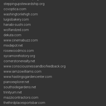
steppingupstewardship.org
ccvoptica.com
washingtonlehigh.com
luigisbakery.com
hanabi-sushi.com
wolfandzed.com
dekuta.com
www.cinemabuzz.com
mixdepot.net
rosewoodmcs.com
sycamorehistory.org
cornerstonerealty.net
www.consciousnessandbiofeedback.org
www.iamzowilliams.com
www.hastingsgardencenter.com
pianoexplorer.net
southsidegardens.net
trinityum.net
mazzicontractors.com
thethirdplacesportsbar.com