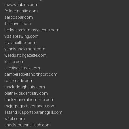
tawawcabins.com
folksemantic.com
sardosbar.com
italianvolt.com
berkshirealarmssystems.com
vizslabrewing.com
dralanbittner.com
yannisandlemoni.com
weedpatchgazette.com
kblinc.com
eriesingletrack.com
pamperedpetsnorthport.com
rosiemade.com
tupelodoughnuts.com
olathekidsdentistry.com
hanleyfuneralhomeinc.com
mejorpaquetesorlando.com
1stand10sportsbarandgrill.com
w4btx.com
angelstouchnaillash.com