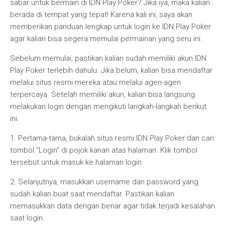
sabar untuk bermain di IDN Play Poker? Jika iya, maka kalian
berada di tempat yang tepat! Karena kali ini, saya akan
memberikan panduan lengkap untuk login ke IDN Play Poker
agar kalian bisa segera memulai permainan yang seru ini.
Sebelum memulai, pastikan kalian sudah memiliki akun IDN
Play Poker terlebih dahulu. Jika belum, kalian bisa mendaftar
melalui situs resmi mereka atau melalui agen-agen
terpercaya. Setelah memiliki akun, kalian bisa langsung
melakukan login dengan mengikuti langkah-langkah berikut
ini.
1. Pertama-tama, bukalah situs resmi IDN Play Poker dan cari
tombol “Login” di pojok kanan atas halaman. Klik tombol
tersebut untuk masuk ke halaman login.
2. Selanjutnya, masukkan username dan password yang
sudah kalian buat saat mendaftar. Pastikan kalian
memasukkan data dengan benar agar tidak terjadi kesalahan
saat login.