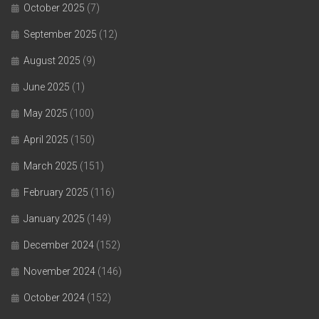
October 2025
(7)
September 2025
(12)
August 2025
(9)
June 2025
(1)
May 2025
(100)
April 2025
(150)
March 2025
(151)
February 2025
(116)
January 2025
(149)
December 2024
(152)
November 2024
(146)
October 2024
(152)