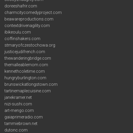
doreeshafrir.com
charmcitycomedyproject.com
beawareproductions.com
contextdrivenagility.com
ibikeoulu.com
coffinshakers.com
stmaryofczestochowa.org
justicejudifrench.com
thewanderingbridge.com
themalleablemom.com
kennethcoletime.com
hungryburlington.com
brunswickatlongstown.com
tartinemaplecuisine.com
janekramer.net
nizi-sushi.com
art-mengo.com
gaiaprimeradio.com
tammiebrown.net
dutonc.com