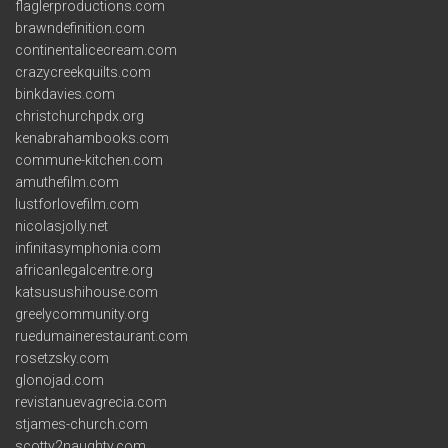
flaglerproductions.com
brawndefinition.com
continentalicecream.com
crazycreekquilts.com
binkdavies.com
christchurchpdx.org
kenabrahambooks.com
commune-kitchen.com
amuthefilm.com
lustforlovefilm.com
nicolasjolly.net
infinitasymphonia.com
africanlegalcentre.org
katsusushihouse.com
greelycommunity.org
ruedumainerestaurant.com
rosetzsky.com
glonojad.com
revistanuevagrecia.com
stjames-church.com
scotty2naughty.com