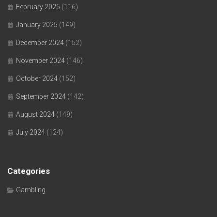
February 2025
(116)
January 2025
(149)
December 2024
(152)
November 2024
(146)
October 2024
(152)
September 2024
(142)
August 2024
(149)
July 2024
(124)
Categories
Gambling