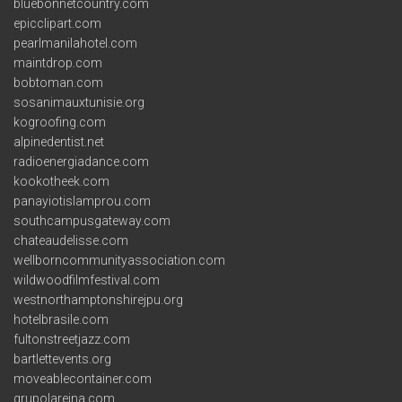
bluebonnetcountry.com
epicclipart.com
pearlmanilahotel.com
maintdrop.com
bobtoman.com
sosanimauxtunisie.org
kogroofing.com
alpinedentist.net
radioenergiadance.com
kookotheek.com
panayiotislamprou.com
southcampusgateway.com
chateaudelisse.com
wellborncommunityassociation.com
wildwoodfilmfestival.com
westnorthamptonshirejpu.org
hotelbrasile.com
fultonstreetjazz.com
bartlettevents.org
moveablecontainer.com
grupolareina.com