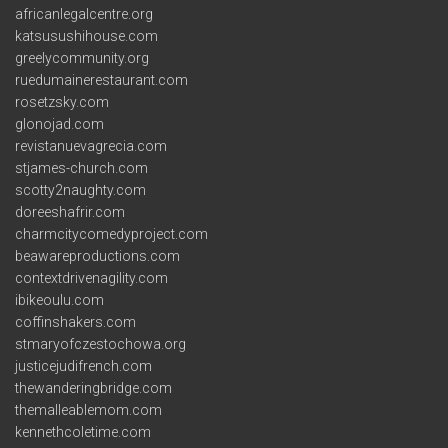
africanlegalcentre.org
katsusushihouse.com
greelycommunity.org
ruedumainerestaurant.com
rosetzsky.com
glonojad.com
revistanuevagrecia.com
stjames-church.com
scotty2naughty.com
doreeshafrir.com
charmcitycomedyproject.com
beawareproductions.com
contextdrivenagility.com
ibikeoulu.com
coffinshakers.com
stmaryofczestochowa.org
justicejudifrench.com
thewanderingbridge.com
themalleablemom.com
kennethcoletime.com