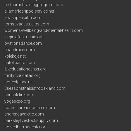
restauranttrainingprogram.com
allamericanpoolservice.net
jewishpenicillin.com
tomsavagestudios.com
womens-wellbeing-and-mental-health.com
virginiafolkmusic.org
ovationsdance.com
ribandrhein.com
kolekcje.net
catolicanto.com
lbkeducationcenter.org
trinityriverdallas.org
perfectplace.net
3seasonsthaibistrooakland.com
scribblefire.com
yogaexpo.org
home-careassociates.com
andreacavaletto.com
parksleylivestocksupply.com
boisedharmacenter.org