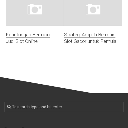
Keuntungan Bermain
Strategi Ampuh Bermain
Judi Slot Online
Slot Gacor untuk Pemula