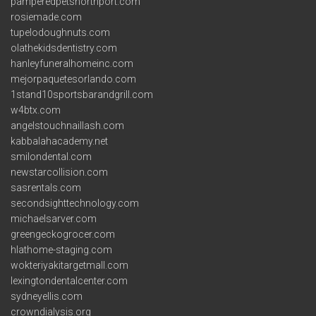
pamperedpetsnorthport.com
rosiemade.com
tupelodoughnuts.com
olathekidsdentistry.com
hanleyfuneralhomeinc.com
mejorpaquetesorlando.com
1stand10sportsbarandgrill.com
w4btx.com
angelstouchnaillash.com
kabbalahacademy.net
smilondental.com
newstarcollision.com
sasrentals.com
secondsighttechnology.com
michaelsarver.com
greengeckogrocer.com
hlathome-staging.com
wokteriyakitargetmall.com
lexingtondentalcenter.com
sydneyellis.com
crowndialysis.org