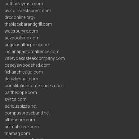
neilfindlaymsp.com
avicollisrestaurant.com
drcconline.org
v
theplacebarandgrill.com
waterburyrx.com
advpoolsinc.com
angelosatthepoint.com
indianapastorsalliance.com
valleyoakssteakcompany.com
caseyswoodshed.com
fixhairchicago.com
denizliesnaf.com
constitutionconferences.com
patthecope.com
svitcs.com
seriouspizza.net
compassroseband.net
altumcore.com
animal-drive.com
tnamag.com