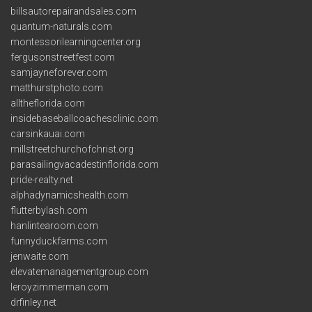
billsautorepairandsales.com
quantum-naturals.com
montessorilearningcenter.org
fergusonstreetfest.com
samjayneforever.com
matthurstphoto.com
alltheflorida.com
insidebaseballcoachesclinic.com
carsinkauai.com
millstreetchurchofchrist.org
parasailingvacadestinflorida.com
pride-realty.net
alphadynamicshealth.com
flutterbylash.com
hanlintearoom.com
funnyduckfarms.com
jenwaite.com
elevatemanagementgroup.com
leroyzimmerman.com
drfinley.net