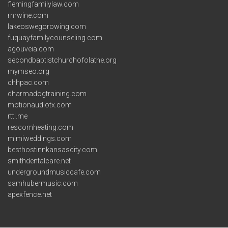
flemingfamilylaw.com
rnrwine.com
lakeoswegorowing.com
fuquayfamilycounseling.com
agouveia.com
secondbaptistchurchofolathe.org
mymseo.org
chhpac.com
dharmadogtraining.com
motionaudiotx.com
rttl.me
rescomheating.com
mimiweddings.com
besthostinnkansascity.com
smithdentalcare.net
undergroundmusiccafe.com
samhubermusic.com
apexfence.net