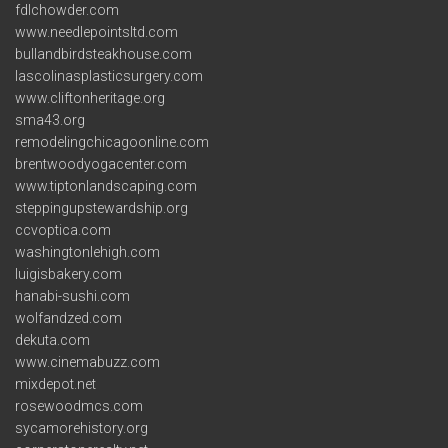
fdlchowder.com
www.needlepointsltd.com
bullandbirdsteakhouse.com
lascolinasplasticsurgery.com
www.cliftonheritage.org
sma43.org
remodelingchicagoonline.com
brentwoodyogacenter.com
www.tiptonlandscaping.com
steppingupstewardship.org
ccvoptica.com
washingtonlehigh.com
luigisbakery.com
hanabi-sushi.com
wolfandzed.com
dekuta.com
www.cinemabuzz.com
mixdepot.net
rosewoodmcs.com
sycamorehistory.org