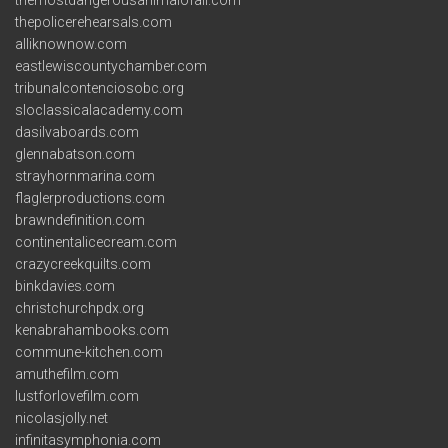
thepolicerehearsals.com
alliknownow.com
eastlewiscountychamber.com
tribunalcontenciosobc.org
sloclassicalacademy.com
dasilvaboards.com
glennabatson.com
strayhornmarina.com
flaglerproductions.com
brawndefinition.com
continentalicecream.com
crazycreekquilts.com
binkdavies.com
christchurchpdx.org
kenabrahambooks.com
commune-kitchen.com
amuthefilm.com
lustforlovefilm.com
nicolasjolly.net
infinitasymphonia.com