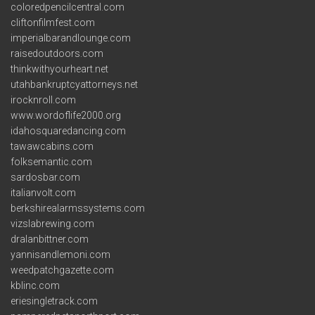
coloredpencilcentral.com
cliftonfilmfest.com
imperialbarandlounge.com
raisedoutdoors.com
thinkwithyourheart.net
utahbankruptcyattorneys.net
irocknroll.com
www.wordoflife2000.org
idahosquaredancing.com
tawawcabins.com
folksemantic.com
sardosbar.com
italianvolt.com
berkshirealarmssystems.com
vizslabrewing.com
dralanbittner.com
yannisandlemoni.com
weedpatchgazette.com
kblinc.com
eriesingletrack.com