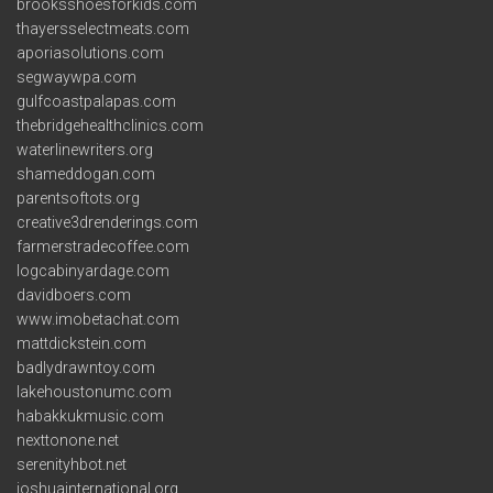
brooksshoesforkids.com
thayersselectmeats.com
aporiasolutions.com
segwaywpa.com
gulfcoastpalapas.com
thebridgehealthclinics.com
waterlinewriters.org
shameddogan.com
parentsoftots.org
creative3drenderings.com
farmerstradecoffee.com
logcabinyardage.com
davidboers.com
www.imobetachat.com
mattdickstein.com
badlydrawntoy.com
lakehoustonumc.com
habakkukmusic.com
nexttonone.net
serenityhbot.net
joshuainternational.org