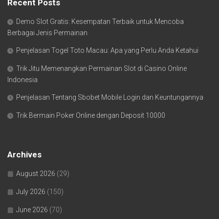
Recent Posts
Demo Slot Gratis: Kesempatan Terbaik untuk Mencoba
Berbagai Jenis Permainan
Penjelasan Togel Toto Macau: Apa yang Perlu Anda Ketahui
Trik Jitu Memenangkan Permainan Slot di Casino Online
Indonesia
Penjelasan Tentang Sbobet Mobile Login dan Keuntungannya
Trik Bermain Poker Online dengan Deposit 10000
Archives
August 2026
(29)
July 2026
(150)
June 2026
(70)