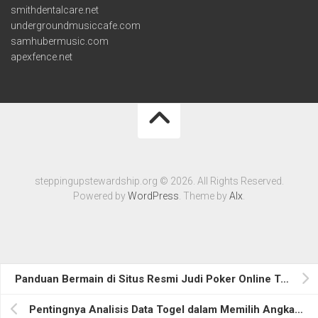
smithdentalcare.net
undergroundmusiccafe.com
samhubermusic.com
apexfence.net
steppingupstewardship.org © 2026. All Rights Reserved.
Powered by
WordPress
. Theme by
Alx
.
Panduan Bermain di Situs Resmi Judi Poker Online Terpercaya
Pentingnya Analisis Data Togel dalam Memilih Angka Togel