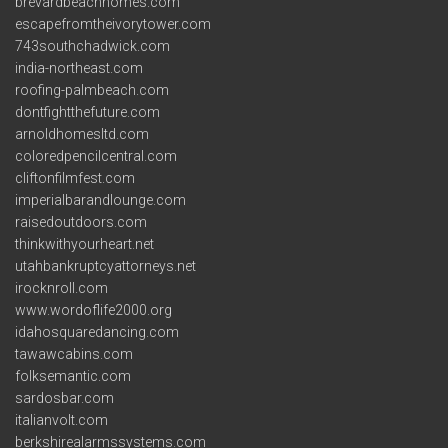
brevardbeachhomes.com
escapefromtheivorytower.com
743southchadwick.com
india-northeast.com
roofing-palmbeach.com
dontfightthefuture.com
arnoldhomesltd.com
coloredpencilcentral.com
cliftonfilmfest.com
imperialbarandlounge.com
raisedoutdoors.com
thinkwithyourheart.net
utahbankruptcyattorneys.net
irocknroll.com
www.wordoflife2000.org
idahosquaredancing.com
tawawcabins.com
folksemantic.com
sardosbar.com
italianvolt.com
berkshirealarmssystems.com