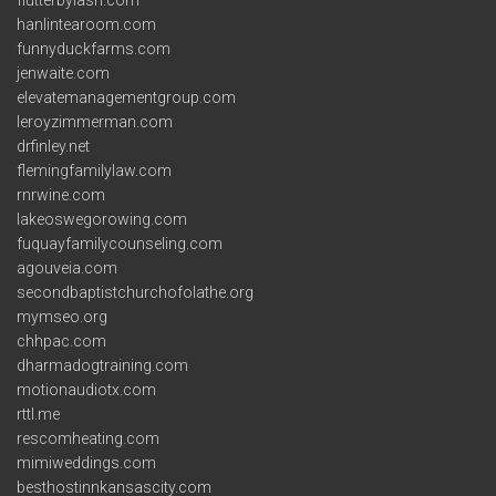
hanlintearoom.com
funnyduckfarms.com
jenwaite.com
elevatemanagementgroup.com
leroyzimmerman.com
drfinley.net
flemingfamilylaw.com
rnrwine.com
lakeoswegorowing.com
fuquayfamilycounseling.com
agouveia.com
secondbaptistchurchofolathe.org
mymseo.org
chhpac.com
dharmadogtraining.com
motionaudiotx.com
rttl.me
rescomheating.com
mimiweddings.com
besthostinnkansascity.com