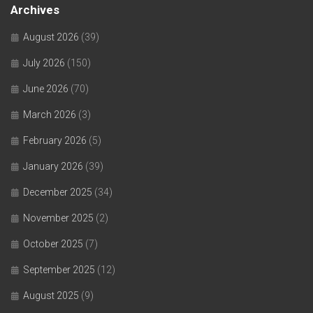
Archives
August 2026
(39)
July 2026
(150)
June 2026
(70)
March 2026
(3)
February 2026
(5)
January 2026
(39)
December 2025
(34)
November 2025
(2)
October 2025
(7)
September 2025
(12)
August 2025
(9)