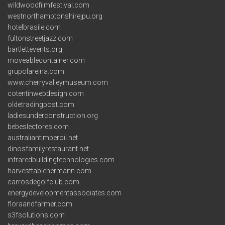
wildwoodfilmfestival.com
westnorthamptonshirejpu.org
hotelbrasile.com
fultonstreetjazz.com
bartlettevents.org
moveablecontainer.com
grupolareina.com
www.cherryvalleymuseum.com
cotentinwebdesign.com
oldetradingpost.com
ladiesunderconstruction.org
bebeslectores.com
australiantimberoil.net
dinosfamilyrestaurant.net
infraredbuildingtechnologies.com
harvesttablehermann.com
carrosdegolfclub.com
energydevelopmentassociates.com
floraandfarmer.com
s3fsolutions.com