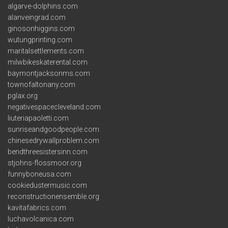
algarve-dolphins.com
alanveingrad.com
ginosonhiggins.com
wutungprinting.com
maritalsettlements.com
milwbikeskaterental.com
baymontjacksonms.com
townofaltonany.com
pglax.org
negativespacecleveland.com
liuteriapaoletti.com
sunriseandgoodpeople.com
chinesedrywallproblem.com
bendthreesistersinn.com
stjohns-flossmoor.org
funnyboneusa.com
cookiedustermusic.com
reconstructionensemble.org
kavitafabrics.com
luchavolcanica.com