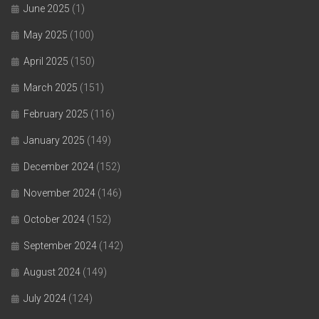
June 2025
(1)
May 2025
(100)
April 2025
(150)
March 2025
(151)
February 2025
(116)
January 2025
(149)
December 2024
(152)
November 2024
(146)
October 2024
(152)
September 2024
(142)
August 2024
(149)
July 2024
(124)