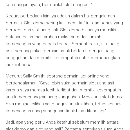
keuntungan nyata, bermainlah slot uang asli.”
Kedua, perbedaan lainnya adalah dalam hal pengalaman
bermain. Slot demo sering kali memiliki fitur dan bonus yang
berbeda dari slot uang asli. Slot demo biasanya memiliki
batasan dalam hal taruhan maksimum dan jumlah
kemenangan yang dapat dicapai. Sementara itu, slot uang
asli memungkinkan pemain untuk bertaruh dengan uang
sungguhan dan memiliki kesempatan untuk memenangkan
jackpot besar.
Menurut Sally Smith, seorang pemain judi online yang
berpengalaman, “Saya lebih suka bermain slot uang asli
karena saya merasa lebih terlibat dan memiliki kesempatan
untuk memenangkan uang sungguhan. Meskipun slot demo
bisa menjadi pilihan yang bagus untuk latihan, tetapi sensasi
kemenangan uang sungguhan tidak bisa ditandingi.”
Jadi, apa yang perlu Anda ketahui sebelum memilih antara
slot demo dan slot uang asli? Pertama, tentukan tujuan Anda