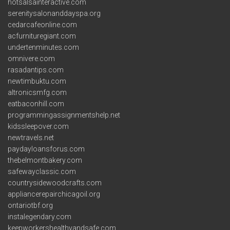
hotsalsainteractive.com
serenitysalonanddayspa.org
cedarcafeonline.com
acfurnituregiant.com
undertenminutes.com
omnivere.com
rasadantips.com
newtimbuktu.com
altronicsmfg.com
eatbaconhill.com
programmingassignmentshelp.net
kidssleepover.com
newtravels.net
paydayloansforus.com
thebelmontbakery.com
safewayclassic.com
countrysidewoodcrafts.com
appliancerepairchicagoil.org
ontariotbf.org
instalegendary.com
keepworkershealthyandsafe.com