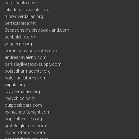
catolicanto.com
lbkeducationcenter.org
trinityriverdallas.org
perfectplace.net
3seasonsthaibistrooakland.com
scribblefire.com
yogaexpo.org
home-careassociates.com
andreacavaletto.com
parksleylivestocksupply.com
boisedharmacenter.org
color-agestores.com
wipala.org
loyola-malawi.org
rosychicc.com
outpostboats.com
bytheendoftonight.com
hopeinthecities.org
gratefulgluttons.com
mobdroforpctv.com