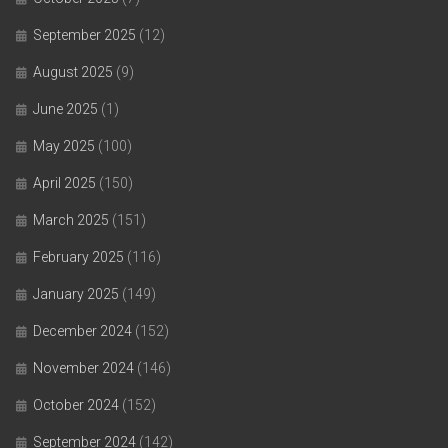
September 2025
(12)
August 2025
(9)
June 2025
(1)
May 2025
(100)
April 2025
(150)
March 2025
(151)
February 2025
(116)
January 2025
(149)
December 2024
(152)
November 2024
(146)
October 2024
(152)
September 2024
(142)