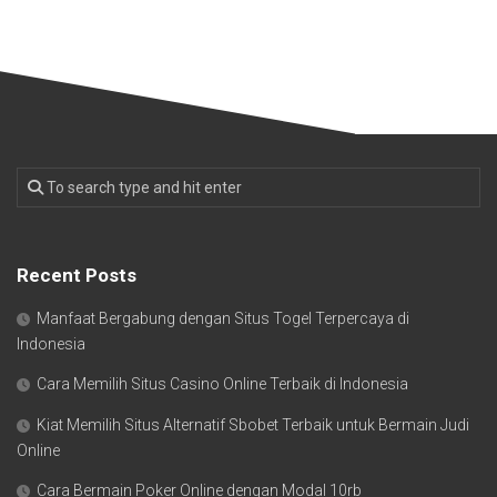
Recent Posts
Manfaat Bergabung dengan Situs Togel Terpercaya di
Indonesia
Cara Memilih Situs Casino Online Terbaik di Indonesia
Kiat Memilih Situs Alternatif Sbobet Terbaik untuk Bermain Judi
Online
Cara Bermain Poker Online dengan Modal 10rb