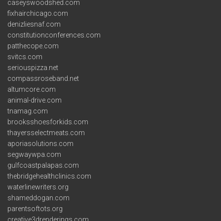
caseyswoodshed.com
fixhairchicago.com
denizliesnaf.com
constitutionconferences.com
patthecope.com
svitcs.com
seriouspizza.net
compassroseband.net
altumcore.com
animal-drive.com
tnamag.com
brooksshoesforkids.com
thayersselectmeats.com
aporiasolutions.com
segwaywpa.com
gulfcoastpalapas.com
thebridgehealthclinics.com
waterlinewriters.org
shameddogan.com
parentsoftots.org
creative3drenderings.com