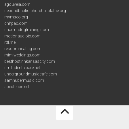
agouveia.com
secondbaptistchurchofolathe.org
mymseo.org
chhpac.com
dharmadogtraining.com
motionaudiotx.com
rttl.me
rescomheating.com
mimiweddings.com
besthostinnkansascity.com
smithdentalcare.net
undergroundmusiccafe.com
samhubermusic.com
apexfence.net