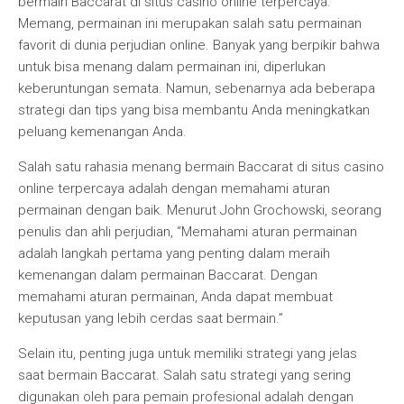
bermain Baccarat di situs casino online terpercaya.
Memang, permainan ini merupakan salah satu permainan
favorit di dunia perjudian online. Banyak yang berpikir bahwa
untuk bisa menang dalam permainan ini, diperlukan
keberuntungan semata. Namun, sebenarnya ada beberapa
strategi dan tips yang bisa membantu Anda meningkatkan
peluang kemenangan Anda.
Salah satu rahasia menang bermain Baccarat di situs casino
online terpercaya adalah dengan memahami aturan
permainan dengan baik. Menurut John Grochowski, seorang
penulis dan ahli perjudian, “Memahami aturan permainan
adalah langkah pertama yang penting dalam meraih
kemenangan dalam permainan Baccarat. Dengan
memahami aturan permainan, Anda dapat membuat
keputusan yang lebih cerdas saat bermain.”
Selain itu, penting juga untuk memiliki strategi yang jelas
saat bermain Baccarat. Salah satu strategi yang sering
digunakan oleh para pemain profesional adalah dengan