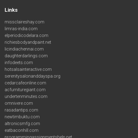
Links
missclaireshay.com
limras-india.com
elperiodicodelara.com
richiesbodyandpaint.net
licindiachennai.com
daughterdarlings.com
infodeets.com
hotsalsainteractive.com
serenitysalonanddayspa.org
cedarcafeonline.com
acfurnituregiant.com
undertenminutes.com
omnivere.com
rasadantips.com
newtimbuktu.com
altronicsmfg.com
eatbaconhill.com
programmingassignmentshelp.net