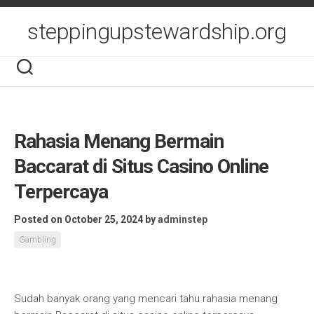
Skip
to
steppingupstewardship.org
content
Rahasia Menang Bermain
Baccarat di Situs Casino Online
Terpercaya
Posted on October 25, 2024
by
adminstep
Gambling
Sudah banyak orang yang mencari tahu rahasia menang