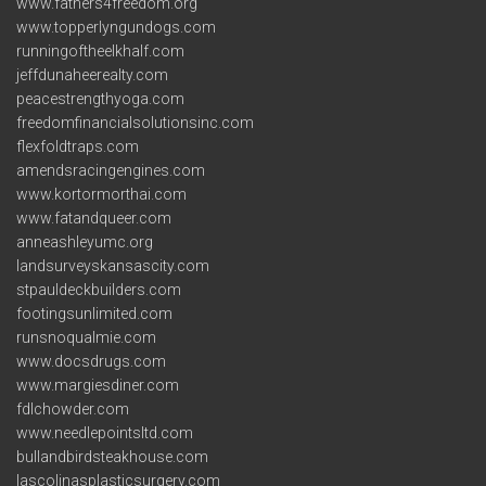
www.fathers4freedom.org
www.topperlyngundogs.com
runningoftheelkhalf.com
jeffdunaheerealty.com
peacestrengthyoga.com
freedomfinancialsolutionsinc.com
flexfoldtraps.com
amendsracingengines.com
www.kortormorthai.com
www.fatandqueer.com
anneashleyumc.org
landsurveyskansascity.com
stpauldeckbuilders.com
footingsunlimited.com
runsnoqualmie.com
www.docsdrugs.com
www.margiesdiner.com
fdlchowder.com
www.needlepointsltd.com
bullandbirdsteakhouse.com
lascolinasplasticsurgery.com