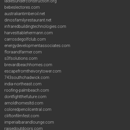
ladiesunderconstruction.org
bebeslectores.com
australiantimberoil.net
dinosfamilyrestaurant.net
infraredbuildingtechnologies.com
harvesttablehermann.com
carrosdegolfclub.com
energydevelopmentassociates.com
floraandfarmer.com
s3fsolutions.com
brevardbeachhomes.com
escapefromtheivorytower.com
743southchadwick.com
india-northeast.com
roofing-palmbeach.com
dontfightthefuture.com
arnoldhomesltd.com
coloredpencilcentral.com
cliftonfilmfest.com
imperialbarandlounge.com
raisedoutdoors.com