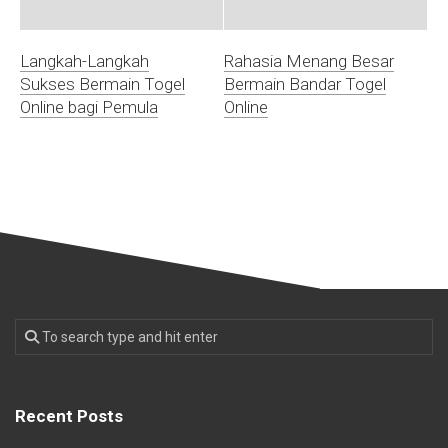
Langkah-Langkah
Rahasia Menang Besar
Sukses Bermain Togel
Bermain Bandar Togel
Online bagi Pemula
Online
Recent Posts