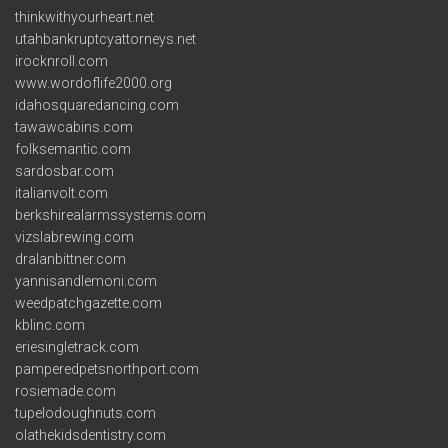
thinkwithyourheart.net
utahbankruptcyattorneys.net
irocknroll.com
www.wordoflife2000.org
idahosquaredancing.com
tawawcabins.com
folksemantic.com
sardosbar.com
italianvolt.com
berkshirealarmssystems.com
vizslabrewing.com
dralanbittner.com
yannisandlemoni.com
weedpatchgazette.com
kblinc.com
eriesingletrack.com
pamperedpetsnorthport.com
rosiemade.com
tupelodoughnuts.com
olathekidsdentistry.com