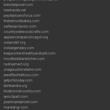
kidssleepover.com
newtravels.net
paydayloansforus.com
thebelmontbakery.com
safewayclassic.com
countrysidewoodcrafts.com
appliancerepairchicagoil.org
ontariotbf.org
instalegendary.com
keepworkershealthyandsafe.com
noodlesitaliankitchen.com
nydreamact.org
unagisushimetairie.com
jewelflashtattoos.com
getpcfixtoday.com
bbrtbandra.org
bluebonnetcountry.com
epicclipart.com
pearlmanilahotel.com
maintdrop.com