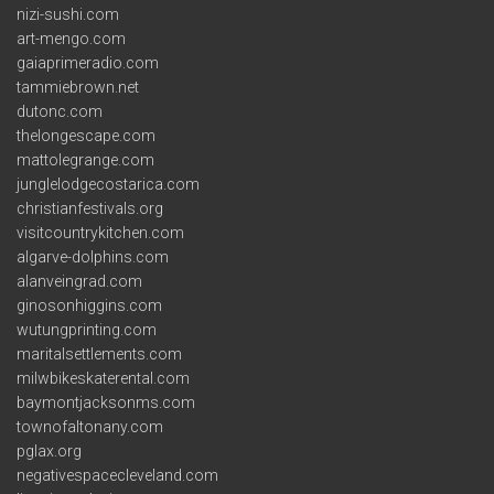
nizi-sushi.com
art-mengo.com
gaiaprimeradio.com
tammiebrown.net
dutonc.com
thelongescape.com
mattolegrange.com
junglelodgecostarica.com
christianfestivals.org
visitcountrykitchen.com
algarve-dolphins.com
alanveingrad.com
ginosonhiggins.com
wutungprinting.com
maritalsettlements.com
milwbikeskaterental.com
baymontjacksonms.com
townofaltonany.com
pglax.org
negativespacecleveland.com