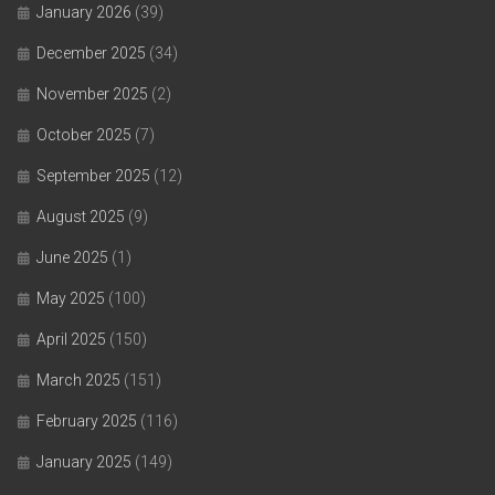
January 2026
(39)
December 2025
(34)
November 2025
(2)
October 2025
(7)
September 2025
(12)
August 2025
(9)
June 2025
(1)
May 2025
(100)
April 2025
(150)
March 2025
(151)
February 2025
(116)
January 2025
(149)