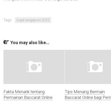
Tags:
togel singapore 2022
You may also like...
Fakta Menarik tentang
Tips Menang Bermain
Permainan Baccarat Online
Baccarat Online bagi Pem