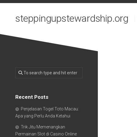
Skip
to
steppingupstewardship.org
content
Recent Posts
Penjelasan Togel Toto Macau:
Apa yang Perlu Anda Ketahui
Trik Jitu Memenangkan
Permainan Slot di Casino Online