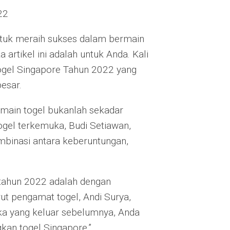
22
ntuk meraih sukses dalam bermain
 artikel ini adalah untuk Anda. Kali
ogel Singapore Tahun 2022 yang
esar.
ain togel bukanlah sekadar
gel terkemuka, Budi Setiawan,
mbinasi antara keberuntungan,
 tahun 2022 adalah dengan
ut pengamat togel, Andi Surya,
ka yang keluar sebelumnya, Anda
an togel Singapore.”