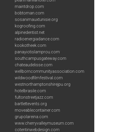
pearlmanilahotel.com
maintdrop.com
bobtoman.com
sosanimauxtunisie.org
kogroofing.com
alpinedentist.net
radioenergiadance.com
kookotheek.com
panayiotislamprou.com
southcampusgateway.com
chateaudelisse.com
wellborncommunityassociation.com
wildwoodfilmfestival.com
westnorthamptonshirejpu.org
hotelbrasile.com
fultonstreetjazz.com
bartlettevents.org
moveablecontainer.com
grupolareina.com
www.cherryvalleymuseum.com
cotentinwebdesign.com