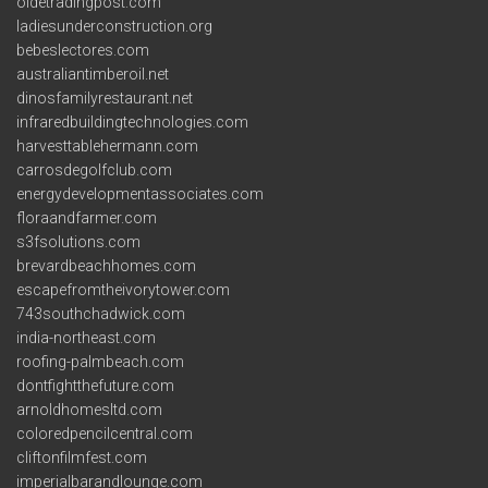
oldetradingpost.com
ladiesunderconstruction.org
bebeslectores.com
australiantimberoil.net
dinosfamilyrestaurant.net
infraredbuildingtechnologies.com
harvesttablehermann.com
carrosdegolfclub.com
energydevelopmentassociates.com
floraandfarmer.com
s3fsolutions.com
brevardbeachhomes.com
escapefromtheivorytower.com
743southchadwick.com
india-northeast.com
roofing-palmbeach.com
dontfightthefuture.com
arnoldhomesltd.com
coloredpencilcentral.com
cliftonfilmfest.com
imperialbarandlounge.com