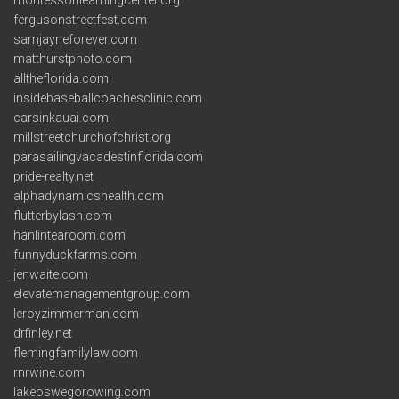
fergusonstreetfest.com
samjayneforever.com
matthurstphoto.com
alltheflorida.com
insidebaseballcoachesclinic.com
carsinkauai.com
millstreetchurchofchrist.org
parasailingvacadestinflorida.com
pride-realty.net
alphadynamicshealth.com
flutterbylash.com
hanlintearoom.com
funnyduckfarms.com
jenwaite.com
elevatemanagementgroup.com
leroyzimmerman.com
drfinley.net
flemingfamilylaw.com
rnrwine.com
lakeoswegorowing.com