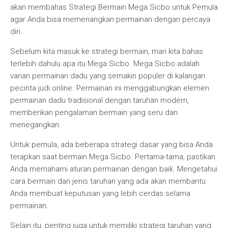
akan membahas Strategi Bermain Mega Sicbo untuk Pemula
agar Anda bisa memenangkan permainan dengan percaya
diri.
Sebelum kita masuk ke strategi bermain, mari kita bahas
terlebih dahulu apa itu Mega Sicbo. Mega Sicbo adalah
varian permainan dadu yang semakin populer di kalangan
pecinta judi online. Permainan ini menggabungkan elemen
permainan dadu tradisional dengan taruhan modern,
memberikan pengalaman bermain yang seru dan
menegangkan.
Untuk pemula, ada beberapa strategi dasar yang bisa Anda
terapkan saat bermain Mega Sicbo. Pertama-tama, pastikan
Anda memahami aturan permainan dengan baik. Mengetahui
cara bermain dan jenis taruhan yang ada akan membantu
Anda membuat keputusan yang lebih cerdas selama
permainan.
Selain itu, penting juga untuk memiliki strategi taruhan yang