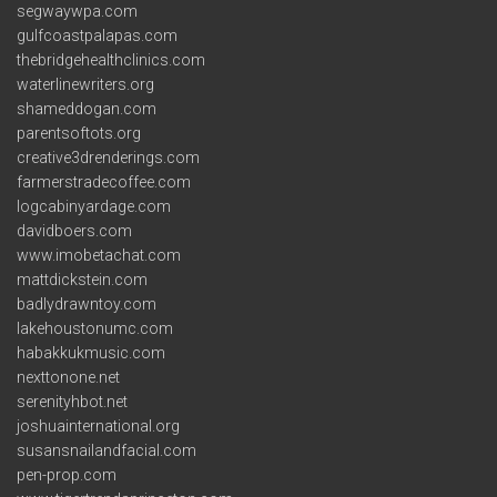
segwaywpa.com
gulfcoastpalapas.com
thebridgehealthclinics.com
waterlinewriters.org
shameddogan.com
parentsoftots.org
creative3drenderings.com
farmerstradecoffee.com
logcabinyardage.com
davidboers.com
www.imobetachat.com
mattdickstein.com
badlydrawntoy.com
lakehoustonumc.com
habakkukmusic.com
nexttonone.net
serenityhbot.net
joshuainternational.org
susansnailandfacial.com
pen-prop.com