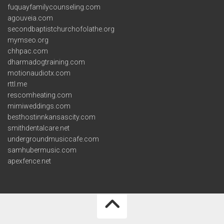
fuquayfamilycounseling.com
agouveia.com
secondbaptistchurchofolathe.org
mymseo.org
chhpac.com
dharmadogtraining.com
motionaudiotx.com
rttl.me
rescomheating.com
mimiweddings.com
besthostinnkansascity.com
smithdentalcare.net
undergroundmusiccafe.com
samhubermusic.com
apexfence.net