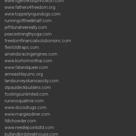
www.tigertrendsprinceton.com
www.fathers4freedom.org
www.topperlyngundogs.com
runningoftheelkhalf.com
jeffdunaheerealty.com
peacestrengthyoga.com
freedomfinancialsolutionsinc.com
flexfoldtraps.com
amendsracingengines.com
www.kortormorthai.com
www.fatandqueer.com
anneashleyumc.org
landsurveyskansascity.com
stpauldeckbuilders.com
footingsunlimited.com
runsnoqualmie.com
www.docsdrugs.com
www.margiesdiner.com
fdlchowder.com
www.needlepointsltd.com
bullandbirdsteakhouse.com