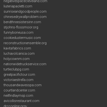
negativespacecleveland.com
liuteriapaoletti.com
sunriseandgoodpeople.com
chinesedrywallproblem.com
bendthreesistersinn.com
stjohns-flossmoor.org
funnyboneusa.com
cookiedustermusic.com
reconstructionensemble.org
kavitafabrics.com
luchavolcanica.com
holycownm.com
nationwidetruckservice.com
turtleclubpg.com
greatpacifictour.com
victoriaestrella.com
thousandwavesspa.com
courtlandcenter.com
neilfindlaymsp.com
avicollisrestaurant.com
drcconline.org
v