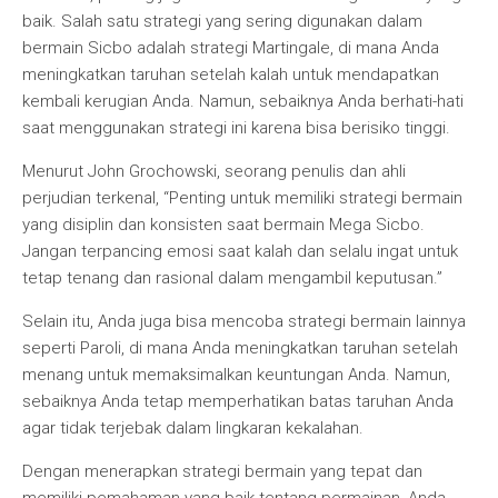
baik. Salah satu strategi yang sering digunakan dalam
bermain Sicbo adalah strategi Martingale, di mana Anda
meningkatkan taruhan setelah kalah untuk mendapatkan
kembali kerugian Anda. Namun, sebaiknya Anda berhati-hati
saat menggunakan strategi ini karena bisa berisiko tinggi.
Menurut John Grochowski, seorang penulis dan ahli
perjudian terkenal, “Penting untuk memiliki strategi bermain
yang disiplin dan konsisten saat bermain Mega Sicbo.
Jangan terpancing emosi saat kalah dan selalu ingat untuk
tetap tenang dan rasional dalam mengambil keputusan.”
Selain itu, Anda juga bisa mencoba strategi bermain lainnya
seperti Paroli, di mana Anda meningkatkan taruhan setelah
menang untuk memaksimalkan keuntungan Anda. Namun,
sebaiknya Anda tetap memperhatikan batas taruhan Anda
agar tidak terjebak dalam lingkaran kekalahan.
Dengan menerapkan strategi bermain yang tepat dan