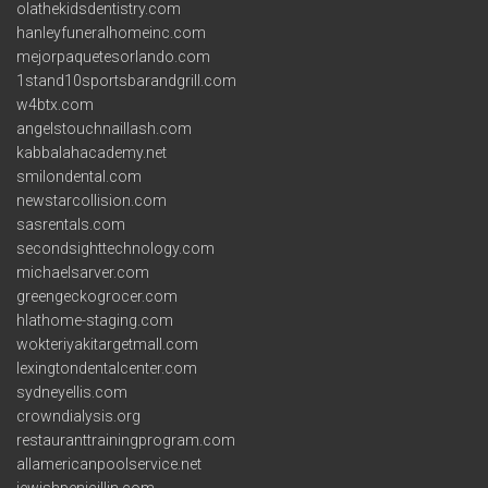
olathekidsdentistry.com
hanleyfuneralhomeinc.com
mejorpaquetesorlando.com
1stand10sportsbarandgrill.com
w4btx.com
angelstouchnaillash.com
kabbalahacademy.net
smilondental.com
newstarcollision.com
sasrentals.com
secondsighttechnology.com
michaelsarver.com
greengeckogrocer.com
hlathome-staging.com
wokteriyakitargetmall.com
lexingtondentalcenter.com
sydneyellis.com
crowndialysis.org
restauranttrainingprogram.com
allamericanpoolservice.net
jewishpenicillin.com