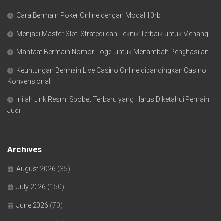
Cara Bermain Poker Online dengan Modal 10rb
Menjadi Master Slot: Strategi dan Teknik Terbaik untuk Menang
Manfaat Bermain Nomor Togel untuk Menambah Penghasilan
Keuntungan Bermain Live Casino Online dibandingkan Casino
Konvensional
Inilah Link Resmi Sbobet Terbaru yang Harus Diketahui Pemain
Judi
Archives
August 2026
(35)
July 2026
(150)
June 2026
(70)