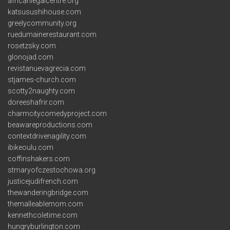
africanlegalcentre.org
katsusushihouse.com
greelycommunity.org
ruedumainerestaurant.com
rosetzsky.com
glonojad.com
revistanuevagrecia.com
stjames-church.com
scotty2naughty.com
doreeshafrir.com
charmcitycomedyproject.com
beawareproductions.com
contextdrivenagility.com
ibikeoulu.com
coffinshakers.com
stmaryofczestochowa.org
justicejudifrench.com
thewanderingbridge.com
themalleablemom.com
kennethcoletime.com
hungryburlington.com