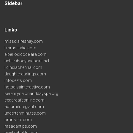
Sidebar
Links
missclaireshay.com
limras-india.com
elperiodicodelara.com
richiesbodyandpaint.net
licindiachennai.com
daughterdarlings.com
infodeets.com
hotsalsainteractive.com
serenitysalonanddayspa.org
cedarcafeonline.com
acfurnituregiant.com
undertenminutes.com
omnivere.com
rasadantips.com
newtimbuktu.com