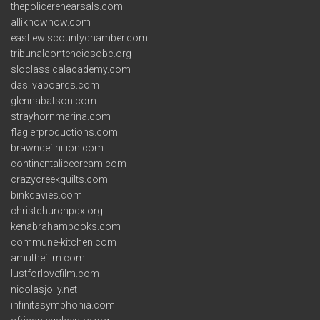
thepolicerehearsals.com
alliknownow.com
eastlewiscountychamber.com
tribunalcontenciosobc.org
sloclassicalacademy.com
dasilvaboards.com
glennabatson.com
strayhornmarina.com
flaglerproductions.com
brawndefinition.com
continentalicecream.com
crazycreekquilts.com
binkdavies.com
christchurchpdx.org
kenabrahambooks.com
commune-kitchen.com
amuthefilm.com
lustforlovefilm.com
nicolasjolly.net
infinitasymphonia.com