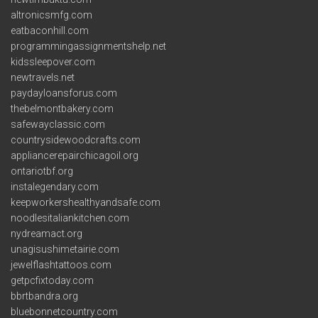
altronicsmfg.com
eatbaconhill.com
programmingassignmentshelp.net
kidssleepover.com
newtravels.net
paydayloansforus.com
thebelmontbakery.com
safewayclassic.com
countrysidewoodcrafts.com
appliancerepairchicagoil.org
ontariotbf.org
instalegendary.com
keepworkershealthyandsafe.com
noodlesitaliankitchen.com
nydreamact.org
unagisushimetairie.com
jewelflashtattoos.com
getpcfixtoday.com
bbrtbandra.org
bluebonnetcountry.com