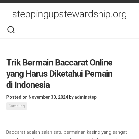
Skip
to
steppingupstewardship.org
content
Trik Bermain Baccarat Online
yang Harus Diketahui Pemain
di Indonesia
Posted on November 30, 2024
by
adminstep
Gambling
Baccarat adalah salah satu permainan kasino yang sangat