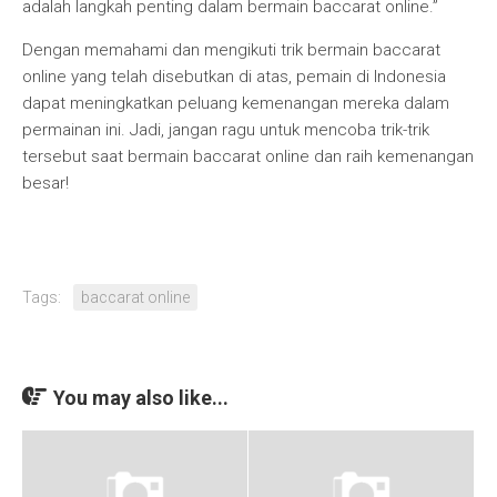
adalah langkah penting dalam bermain baccarat online.”
Dengan memahami dan mengikuti trik bermain baccarat
online yang telah disebutkan di atas, pemain di Indonesia
dapat meningkatkan peluang kemenangan mereka dalam
permainan ini. Jadi, jangan ragu untuk mencoba trik-trik
tersebut saat bermain baccarat online dan raih kemenangan
besar!
Tags:
baccarat online
You may also like...