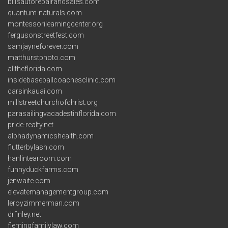
billsautorepairandsales.com
quantum-naturals.com
montessorilearningcenter.org
fergusonstreetfest.com
samjayneforever.com
matthurstphoto.com
alltheflorida.com
insidebaseballcoachesclinic.com
carsinkauai.com
millstreetchurchofchrist.org
parasailingvacadestinflorida.com
pride-realty.net
alphadynamicshealth.com
flutterbylash.com
hanlintearoom.com
funnyduckfarms.com
jenwaite.com
elevatemanagementgroup.com
leroyzimmerman.com
drfinley.net
flemingfamilylaw.com